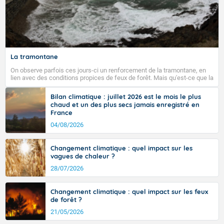
La tramontane
On observe parfois ces jours-ci un renforcement de la tramontane, en
lien avec des conditions propices de feux de forêt. Mais qu'est-ce que la
tramontane ? Quelles sont ses caractéristiques ? La tramontane est un
vent turbulent soufflant de secteur nord-ouest à nord, ou ouest à nord-
Bilan climatique : juillet 2026 est le mois le plus
ouest, dans un secteur qui part du Roussillon à la vallée de l’Aude et à
chaud et un des plus secs jamais enregistré en
l’ouest de l’Hérault. L’étymologie de ce vent vient du latin trasmontanus,
France
signifiant au-delà des monts, en allusion aux régions montagneuses
d’où provient ce vent.
04/08/2026
Changement climatique : quel impact sur les
vagues de chaleur ?
28/07/2026
Changement climatique : quel impact sur les feux
de forêt ?
21/05/2026