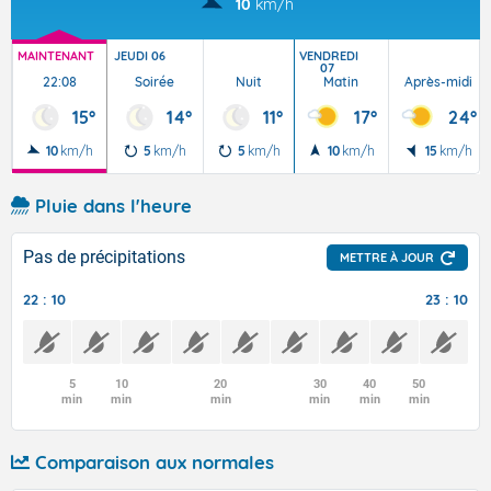
10
km/h
MAINTENANT
JEUDI 06
VENDREDI
07
22:08
Soirée
Nuit
Matin
Après-midi
15°
14°
11°
17°
24°
10
km/h
5
km/h
5
km/h
10
km/h
15
km/h
Pluie dans l'heure
Pas de précipitations
METTRE À JOUR
22 : 10
23 : 10
5
10
20
30
40
50
min
min
min
min
min
min
Comparaison aux normales