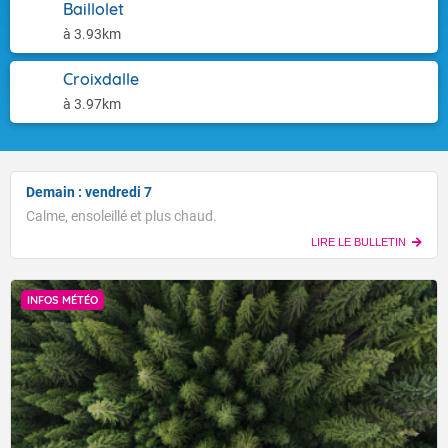
Baillolet
à 3.93km
Croixdalle
à 3.97km
Demain : vendredi 7
Calme, ensoleillé et plus chaud.
LIRE LE BULLETIN
INFOS MÉTÉO