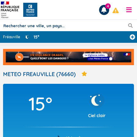
4
15°
Fréauville
Prévisions
TOUS LES RÉSULTATS
METEO FREAUVILLE (76660)
Articles
15°
Ciel clair