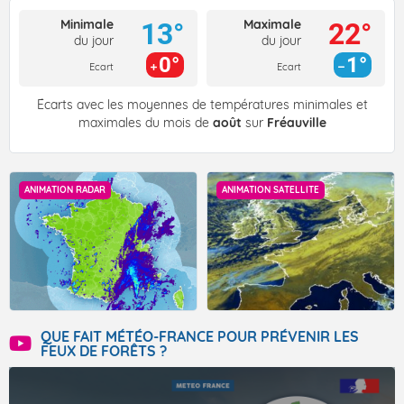
Minimale
Maximale
13°
22°
du jour
du jour
0°
1°
Ecart
Ecart
Écarts avec les moyennes de températures minimales et
maximales du mois de
août
sur
Fréauville
ANIMATION RADAR
ANIMATION SATELLITE
QUE FAIT MÉTÉO-FRANCE POUR PRÉVENIR LES
FEUX DE FORÊTS ?