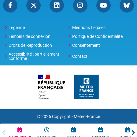
Légende
Mentions Légales
Témoins de connexion
Politique de Confidentialité
Droits de Reproduction
Consentement
Accessibilité : partiellement
Contact
conforme
© 2026 Copyright -
Météo-France