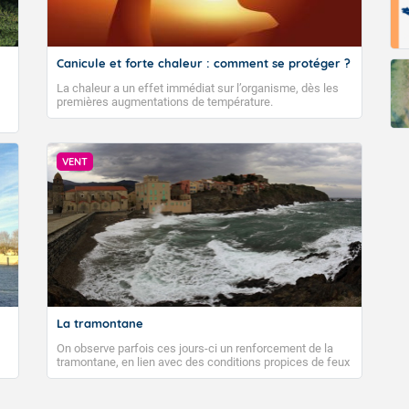
Fermer
Canicule et forte chaleur : comment se protéger ?
La chaleur a un effet immédiat sur l’organisme, dès les
premières augmentations de température.
VENT
La tramontane
On observe parfois ces jours-ci un renforcement de la
tramontane, en lien avec des conditions propices de feux
de forêt. Mais qu'est-ce que la tramontane ? Quelles sont
ses caractéristiques ? La tramontane est un vent
turbulent soufflant de secteur nord-ouest à nord, ou ouest