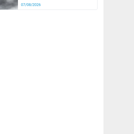
07/08/2026
it
17°
km/h