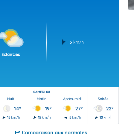
t Futuna
oid
5
km/h
Eclaircies
SAMEDI 08
Nuit
Matin
Après-midi
Soirée
Nu
14°
19°
27°
22°
15
km/h
15
km/h
5
km/h
10
km/h
5
Comparaison aux normales