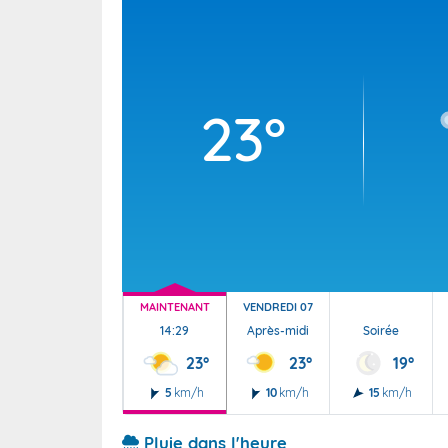
Wallis e
Grand fr
23°
MAINTENANT
VENDREDI 07
14:29
Après-midi
Soirée
23°
23°
19°
5
km/h
10
km/h
15
km/h
Pluie dans l'heure