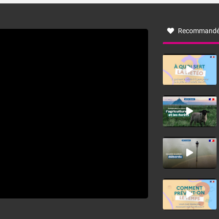
à nord-ouest, dans un secteur qui part du Roussillon à la
vallée de l’Aude et à l’ouest de l’Hérault. L’étymologie de
ce vent vient du latin trasmontanus, signifiant au-delà des
monts, en allusion aux régions montagneuses d’où
Recommandé
provient ce vent.