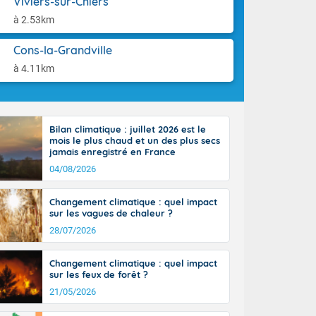
Viviers-sur-Chiers
aison.
n peu moins
à 2.53km
t 25 à 30
0 à 35 degrés
Cons-la-Grandville
rranéen.
à 4.11km
Bilan climatique : juillet 2026 est le
-France jusque
mois le plus chaud et un des plus secs
sur la Corse.
jamais enregistré en France
des Pyrénées,
04/08/2026
. En marge de
rection de la
Changement climatique : quel impact
di. En soirée,
sur les vagues de chaleur ?
 sur
e thermomètre
28/07/2026
squ'à 22 à 24,
culier, sur le
Changement climatique : quel impact
, hors côtes
sur les feux de forêt ?
nt 38 ou 39
21/05/2026