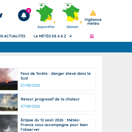
4
Vigilance
météo
Aujourd'hui
Demain
OS ACTUALITÉS
LA MÉTÉO DE A À Z
Articles
ngers
Feux de forêts : danger élevé dans le
Phénomènes dangereux de J+2 à J+7
Sud
civile
Avertissement pluies intenses à l'échelle
07/08/2026
des communes (Apic)
és
Bulletins Marine
Retour progressif de la chaleur
ateur de
Bulletins d'estimation du risque
07/08/2026
d'avalanche
-pompier
Météo des forêts
Éclipse du 12 août 2026 : Météo-
France vous accompagne pour bien
Vigicrues
l'observer