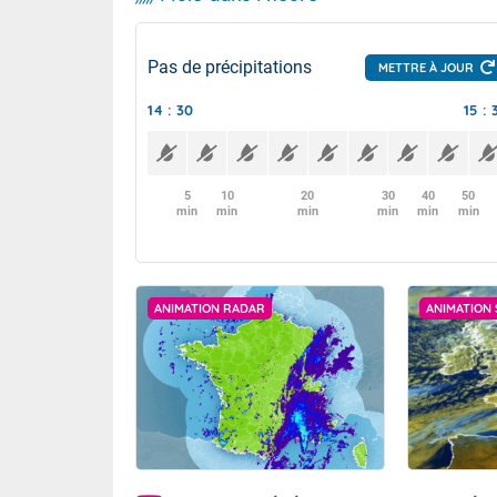
Pas de précipitations
METTRE À JOUR
14 : 30
15 : 
5
10
20
30
40
50
min
min
min
min
min
min
ANIMATION RADAR
ANIMATION 