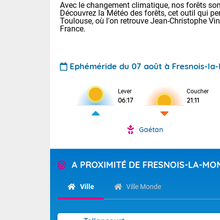
Avec le changement climatique, nos forêts sont
Découvrez la Météo des forêts, cet outil qui pe
Toulouse, où l'on retrouve Jean-Christophe Vi
France.
Ephéméride du 07 août à Fresnois-l
Voici les tem
Lever
Coucher
06:17
21:11
: 18/25 Paris
Clermont-Fd :
Limoges : 21/
Gaétan
Lille : 18/26
TENDANCE P
Cet après-mi
Pour la sema
A PROXIMITÉ DE FRESNOIS-LA-M
Calme, enso
Au niveau du 
températures 
Ville
Ville Monde
La journée s'
territoire. Se
Tendance des
chaîne des Py
2026 :
mistral souff