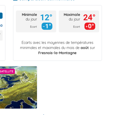
Minimale
Maximale
12°
24°
du jour
du jour
1°
0°
30
Ecart
Ecart
Écarts avec les moyennes de températures
minimales et maximales du mois de
août
sur
Fresnois-la-Montagne
SATELLITE