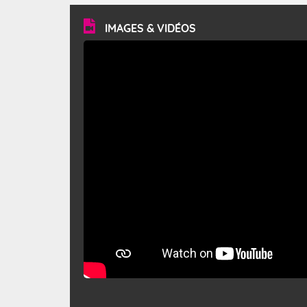
vitesse moyenne de 50 km/h et atteindre 80 à 100 km/h
en rafales, parfois davantage. Il parcourt la basse vallée
du Rhône et la Provence et envahit le littoral
IMAGES & VIDÉOS
méditerranéen à partir de la Camargue.