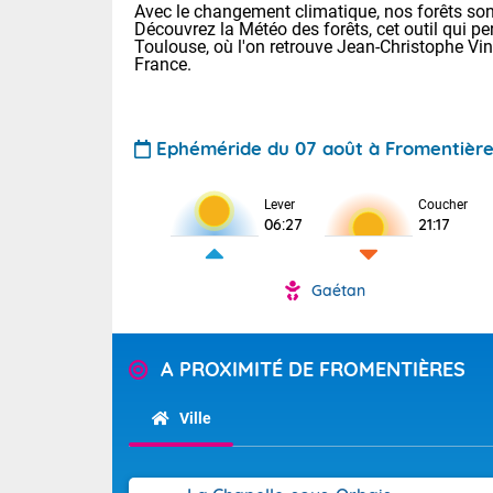
Avec le changement climatique, nos forêts sont
Découvrez la Météo des forêts, cet outil qui pe
Toulouse, où l'on retrouve Jean-Christophe Vi
France.
Ephéméride du 07 août à Fromentièr
Lever
Coucher
Voici les tem
06:27
21:17
31 Lyon : 35 
: 32 Nancy : 
32 Lille : 28 
Gaétan
TENDANCE P
Demain : sam
Pour la sema
A PROXIMITÉ DE FROMENTIÈRES
Très chaud
Au niveau du 
En matinée, le
températures 
Ville
Le soleil domi
Tendance des
donnent quel
2026 :
sur les Pyrén