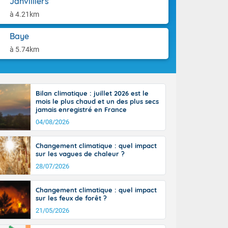
Janvilliers
orages
aison.
ne, le Poitou-
à 4.21km
 de 8 à 13
re 26 sur le
Baye
 nouveau
à 5.74km
 dans le sud-
Bilan climatique : juillet 2026 est le
mois le plus chaud et un des plus secs
jamais enregistré en France
04/08/2026
Changement climatique : quel impact
sur les vagues de chaleur ?
28/07/2026
Changement climatique : quel impact
sur les feux de forêt ?
21/05/2026