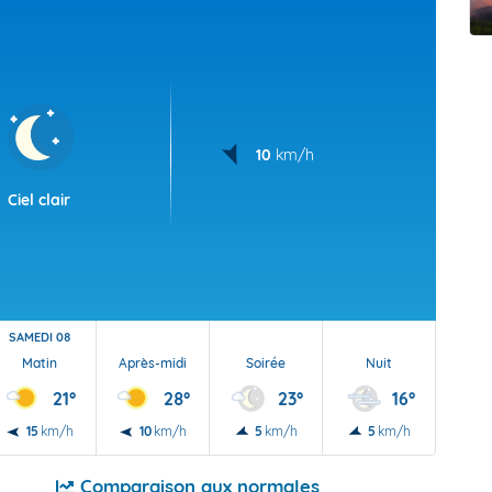
t Futuna
oid
10
km/h
Ciel clair
SAMEDI 08
Matin
Après-midi
Soirée
Nuit
21°
28°
23°
16°
15
km/h
10
km/h
5
km/h
5
km/h
Comparaison aux normales