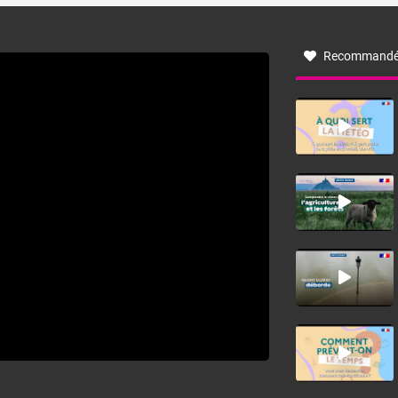
à nord-ouest, dans un secteur qui part du Roussillon à la
vallée de l’Aude et à l’ouest de l’Hérault. L’étymologie de
ce vent vient du latin trasmontanus, signifiant au-delà des
monts, en allusion aux régions montagneuses d’où
Recommandé
provient ce vent.