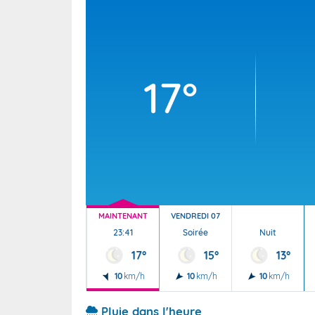
Wallis e
Grand fr
17°
MAINTENANT
VENDREDI 07
23:41
Soirée
Nuit
17°
15°
13°
10
km/h
10
km/h
10
km/h
Pluie dans l'heure