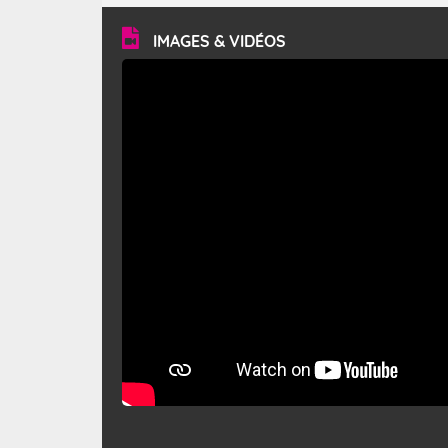
vitesse moyenne de 50 km/h et atteindre 80 à 100 km/h
en rafales, parfois davantage. Il parcourt la basse vallée
du Rhône et la Provence et envahit le littoral
IMAGES & VIDÉOS
méditerranéen à partir de la Camargue.