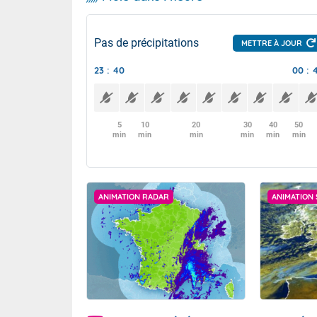
Pas de précipitations
METTRE À JOUR
23 : 40
00 : 
5
10
20
30
40
50
min
min
min
min
min
min
ANIMATION RADAR
ANIMATION 