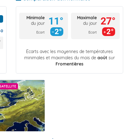
Minimale
Maximale
11°
27°
du jour
du jour
2°
2°
40
Ecart
Ecart
Écarts avec les moyennes de températures
minimales et maximales du mois de
août
sur
Fromentières
SATELLITE