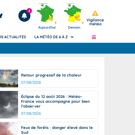
4
Vigilance
météo
Aujourd'hui
Demain
OS ACTUALITÉS
LA MÉTÉO DE A À Z
Articles
ngers
Retour progressif de la chaleur
Phénomènes dangereux de J+2 à J+7
07/08/2026
civile
Avertissement pluies intenses à l'échelle
des communes (Apic)
és
Éclipse du 12 août 2026 : Météo-
Bulletins Marine
France vous accompagne pour bien
l'observer
ateur de
Bulletins d'estimation du risque
d'avalanche
07/08/2026
-pompier
Météo des forêts
Feux de forêts : danger élevé dans le
Vigicrues
Sud