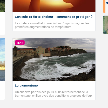
Canicule et forte chaleur : comment se protéger ?
La chaleur a un effet immédiat sur l’organisme, dès les
premières augmentations de température.
VENT
La tramontane
On observe parfois ces jours-ci un renforcement de la
tramontane, en lien avec des conditions propices de feux
de forêt. Mais qu'est-ce que la tramontane ? Quelles sont
ses caractéristiques ? La tramontane est un vent
turbulent soufflant de secteur nord-ouest à nord, ou ouest