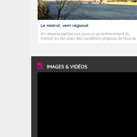
Températures
Vent faible de
Le mistral, vent régional
Pour mardi m
On observe parfois ces jours-ci un renforcement du
mistral, en lien avec des conditions propices de feux de
Beau temps en
forêt. Mais qu'est-ce que le mistral ? Quelles sont ses
caractéristiques ? Le mistral est un vent régional,
turbulent et généralement sec, pouvant souffler à une
Températures
vitesse moyenne de 50 km/h et atteindre 80 à 100 km/h
en rafales, parfois davantage. Il parcourt la basse vallée
Vent faible de
du Rhône et la Provence et envahit le littoral
IMAGES & VIDÉOS
méditerranéen à partir de la Camargue.
Pour mardi ap
Temps largeme
Températures 
valeurs norm
Vent faible.