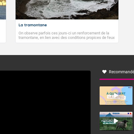
 maximales : 32 degrés.
 direction variable.
La tramontane
atin.
On observe parfois ces jours-ci un renforcement de la
tramontane, en lien avec des conditions propices de feux
soleillé.
de forêt. Mais qu'est-ce que la tramontane ? Quelles sont
ses caractéristiques ? La tramontane est un vent
turbulent soufflant de secteur nord-ouest à nord, ou ouest
 minimales : 17 degrés.
à nord-ouest, dans un secteur qui part du Roussillon à la
vallée de l’Aude et à l’ouest de l’Hérault. L’étymologie de
 direction variable.
ce vent vient du latin trasmontanus, signifiant au-delà des
monts, en allusion aux régions montagneuses d’où
Recommandé
provient ce vent.
rès-midi.
nt ensoleillé.
maximales : 37 degrés. Ces températures se situent bien au-de
alement observées.