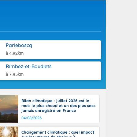
-France jusque
aison.
ue sur la Corse
 beauté le
chaine des
r moments. En
gagne en
artie d'après-
de nuit
Parleboscq
ces orages,
à 4.92km
u jour, le
lus au sud,
Rimbez-et-Baudiets
en hausse, en
à 7.95km
 quasi-
pays et même
Bilan climatique : juillet 2026 est le
mois le plus chaud et un des plus secs
jamais enregistré en France
04/08/2026
Changement climatique : quel impact