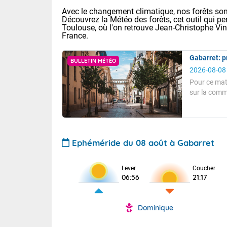
Avec le changement climatique, nos forêts sont
Découvrez la Météo des forêts, cet outil qui pe
Toulouse, où l'on retrouve Jean-Christophe Vi
France.
Gabarret: p
BULLETIN MÉTÉO
2026-08-08
Pour ce mat
sur la comm
Voici les tem
ensoleillé.
T
: 13/28 Paris
Pour ce matin
Clermont-Fd :
Limoges : 19/
A 2 heures, l
Lille : 14/29
hectopascals
Ephéméride du 08 août à Gabarret
TENDANCE P
Aujourd'hui 
Beau temps se
Pour la sema
Lever
Coucher
Très chaud
06:56
21:17
Température s
départemen
Au niveau du 
températures 
Maritimes 
Vent faible.
(26), Gard 
Tendance des
Dominique
(83), et Vau
Pour cet aprè
2026 :