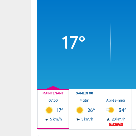
Wallis e
Grand fr
17°
MAINTENANT
SAMEDI 08
07:30
Matin
Après-midi
17°
26°
34°
5
km/h
5
km/h
20
km/h
60 km/h