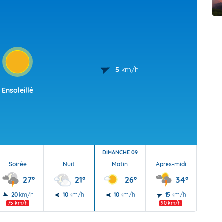
t Futuna
oid
5
km/h
Ensoleillé
DIMANCHE 09
Soirée
Nuit
Matin
Après-midi
Soi
27°
21°
26°
34°
20
km/h
10
km/h
10
km/h
15
km/h
10
75 km/h
90 km/h
90 