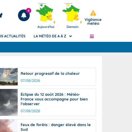
4
Vigilance
météo
Aujourd'hui
Demain
OS ACTUALITÉS
LA MÉTÉO DE A À Z
Articles
ngers
Retour progressif de la chaleur
Phénomènes dangereux de J+2 à J+7
07/08/2026
civile
Avertissement pluies intenses à l'échelle
des communes (Apic)
és
Éclipse du 12 août 2026 : Météo-
Bulletins Marine
France vous accompagne pour bien
l'observer
ateur de
Bulletins d'estimation du risque
d'avalanche
07/08/2026
-pompier
Météo des forêts
Feux de forêts : danger élevé dans le
Vigicrues
Sud