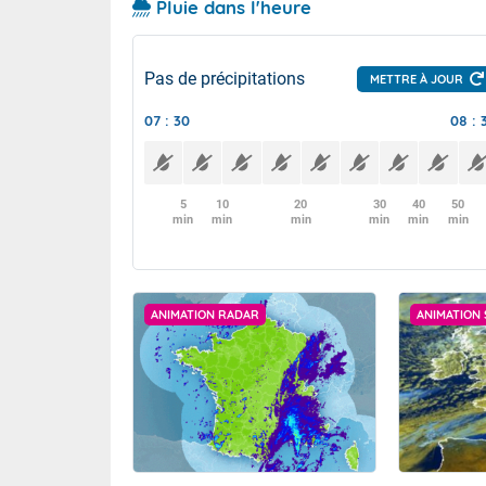
Pluie dans l'heure
Pas de précipitations
METTRE À JOUR
07 : 30
08 : 
5
10
20
30
40
50
min
min
min
min
min
min
ANIMATION RADAR
ANIMATION 