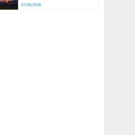
07/08/2026
rée
Nuit
25°
20°
km/h
10
km/h
km/h