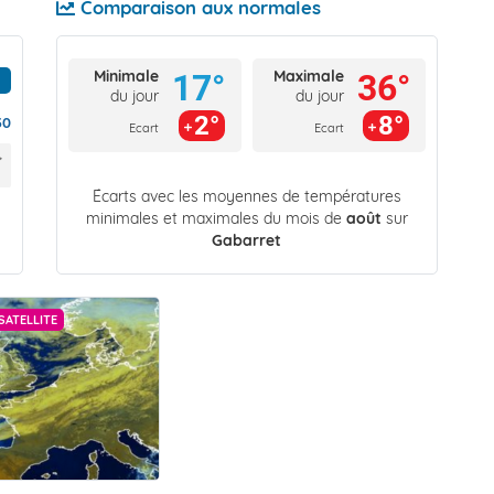
Comparaison aux normales
Minimale
Maximale
17°
36°
du jour
du jour
2°
8°
30
Ecart
Ecart
Écarts avec les moyennes de températures
minimales et maximales du mois de
août
sur
Gabarret
SATELLITE