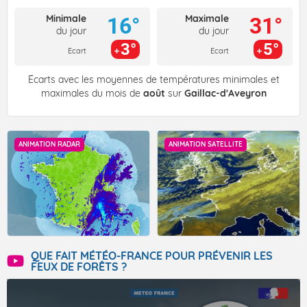
Minimale
Maximale
16°
31°
du jour
du jour
3°
5°
Ecart
Ecart
Écarts avec les moyennes de températures minimales et
maximales du mois de
août
sur
Gaillac-d'Aveyron
ANIMATION RADAR
ANIMATION SATELLITE
QUE FAIT MÉTÉO-FRANCE POUR PRÉVENIR LES
FEUX DE FORÊTS ?