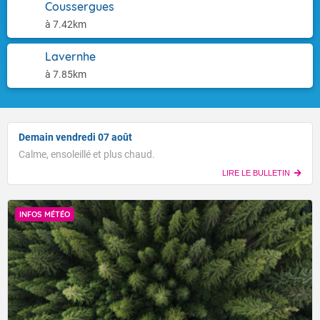
Coussergues
à 7.42km
Lavernhe
à 7.85km
Demain vendredi 07 août
Calme, ensoleillé et plus chaud.
LIRE LE BULLETIN
INFOS MÉTÉO