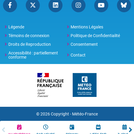
Légende
Mentions Légales
Témoins de connexion
Politique de Confidentialité
Droits de Reproduction
Consentement
Accessibilité : partiellement
Contact
conforme
© 2026 Copyright -
Météo-France