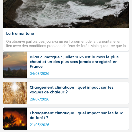
La tramontane
On observe parfois ces jours-ci un renforcement de la tramontane, en
lien avec des conditions propices de feux de forêt. Mais qu'est-ce que la
tramontane ? Quelles sont ses caractéristiques ? La tramontane est un
vent turbulent soufflant de secteur nord-ouest à nord, ou ouest à nord-
Bilan climatique : juillet 2026 est le mois le plus
ouest, dans un secteur qui part du Roussillon à la vallée de l’Aude et à
chaud et un des plus secs jamais enregistré en
l’ouest de l’Hérault. L’étymologie de ce vent vient du latin trasmontanus,
France
signifiant au-delà des monts, en allusion aux régions montagneuses
d’où provient ce vent.
04/08/2026
Changement climatique : quel impact sur les
vagues de chaleur ?
28/07/2026
Changement climatique : quel impact sur les feux
de forêt ?
21/05/2026