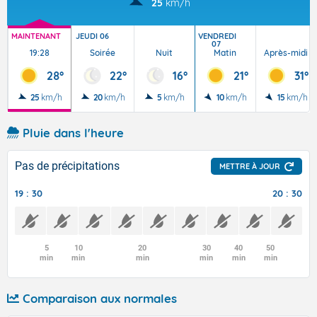
25
km/h
MAINTENANT
JEUDI 06
VENDREDI
07
19:28
Soirée
Nuit
Matin
Après-midi
28°
22°
16°
21°
31°
25
km/h
20
km/h
5
km/h
10
km/h
15
km/h
Pluie dans l'heure
Pas de précipitations
METTRE À JOUR
19 : 30
20 : 30
5
10
20
30
40
50
min
min
min
min
min
min
Comparaison aux normales