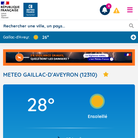
4
26°
Gaillac-d'Aveyr
...
Prévisions
TOUS LES RÉSULTATS
METEO GAILLAC-D'AVEYRON (12310)
Articles
28°
Ensoleillé