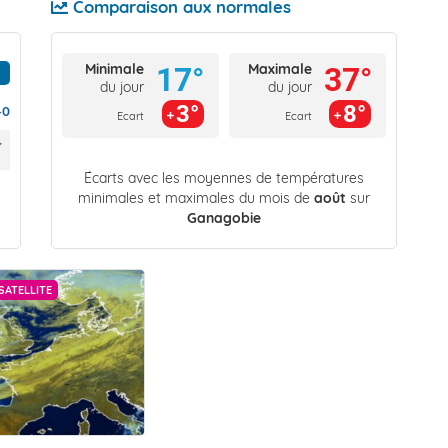
Comparaison aux normales
Minimale
Maximale
17°
37°
du jour
du jour
3°
8°
40
Ecart
Ecart
Écarts avec les moyennes de températures
minimales et maximales du mois de
août
sur
Ganagobie
SATELLITE