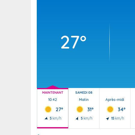
Wallis e
Grand fr
27°
MAINTENANT
SAMEDI 08
10:42
Matin
Après-midi
27°
31°
34°
5
km/h
5
km/h
15
km/h