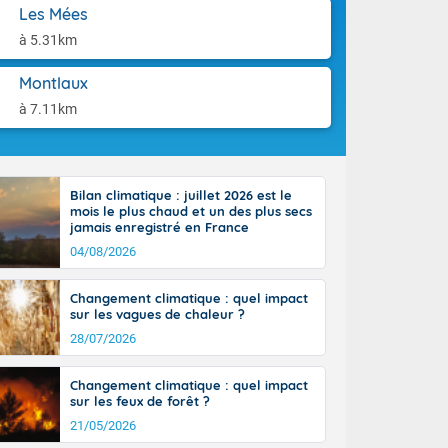
st du pays en
aison.
Les Mées
que sur la
à 5.31km
, la chaine
 par
Montlaux
ure nuageuse
n seconde
à 7.11km
e Midi-
u-Charentes.
 90 km/h. Les
 30 degrés
Bilan climatique : juillet 2026 est le
e, avec 34 à
mois le plus chaud et un des plus secs
s, et 39 à 40
jamais enregistré en France
04/08/2026
Changement climatique : quel impact
sur les vagues de chaleur ?
28/07/2026
e-Aquitaine,
'Île-de-
Changement climatique : quel impact
isolés
sur les feux de forêt ?
maritimes sont
21/05/2026
 ondées sont