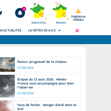
4
Vigilance
météo
Aujourd'hui
Demain
OS ACTUALITÉS
LA MÉTÉO DE A À Z
Articles
ngers
Retour progressif de la chaleur
Phénomènes dangereux de J+2 à J+7
07/08/2026
civile
Avertissement pluies intenses à l'échelle
des communes (Apic)
és
Éclipse du 12 août 2026 : Météo-
Bulletins Marine
France vous accompagne pour bien
l'observer
ateur de
Bulletins d'estimation du risque
d'avalanche
07/08/2026
-pompier
Météo des forêts
Feux de forêts : danger élevé dans le
Vigicrues
Sud