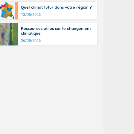
tinée, un peu
Quel climat futur dans votre région ?
ud du pays en
13/05/2026
tique. Des
ers le Jura et
ancs de
Ressources utiles sur le changement
t lumineux et
climatique
nise sur le
26/05/2026
ipitations en
km/h. Côté
mprises entre
 17 en Anjou.
açade
des pointes