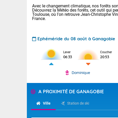
Avec le changement climatique, nos forêts sont
Découvrez la Météo des forêts, cet outil qui pe
Toulouse, où l'on retrouve Jean-Christophe Vi
France.
Ephéméride du 08 août à Ganagobie
Voici les tem
Lever
Coucher
: 22/28 Paris
06:33
20:53
Clermont-Fd :
Limoges : 24/
Lille : 22/29
Dominique
TENDANCE P
Cet après-mi
Pour la sema
Très chaud
A PROXIMITÉ DE GANAGOBIE
départemen
Au niveau du 
températures 
Maritimes 
Ville
Station de ski
(26), Gard 
Tendance des
(83), et Vau
2026 :