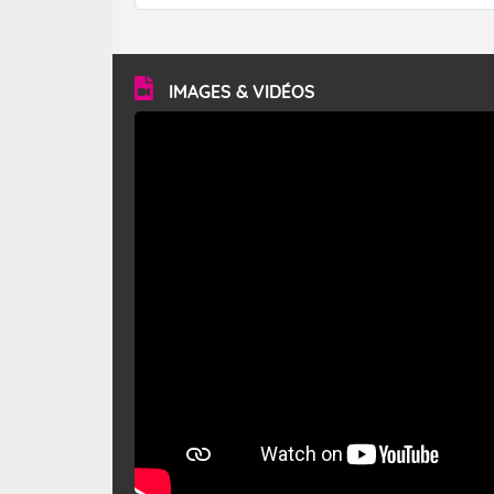
forêt. Mais qu'est-ce que le mistral ? Quelles sont ses
caractéristiques ? Le mistral est un vent régional,
turbulent et généralement sec, pouvant souffler à une
vitesse moyenne de 50 km/h et atteindre 80 à 100 km/h
en rafales, parfois davantage. Il parcourt la basse vallée
du Rhône et la Provence et envahit le littoral
IMAGES & VIDÉOS
méditerranéen à partir de la Camargue.