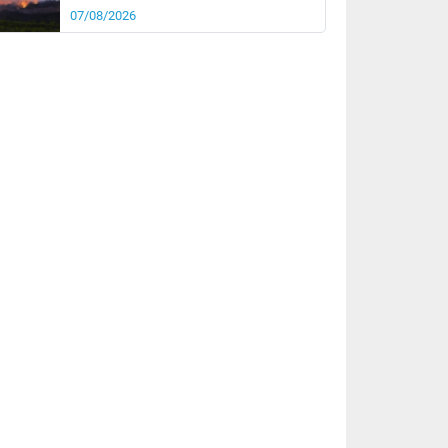
07/08/2026
rée
Nuit
26°
20°
km/h
5
km/h