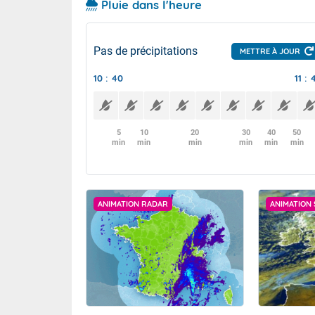
Pluie dans l'heure
Pas de précipitations
METTRE À JOUR
10 : 40
11 : 
5
10
20
30
40
50
min
min
min
min
min
min
ANIMATION RADAR
ANIMATION 