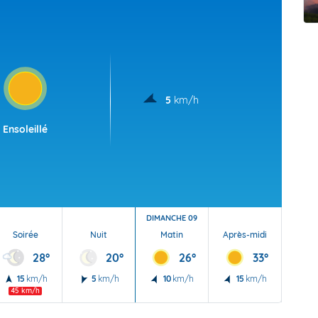
t Futuna
oid
5
km/h
Ensoleillé
DIMANCHE 09
Soirée
Nuit
Matin
Après-midi
Soi
28°
20°
26°
33°
15
km/h
5
km/h
10
km/h
15
km/h
10
45 km/h