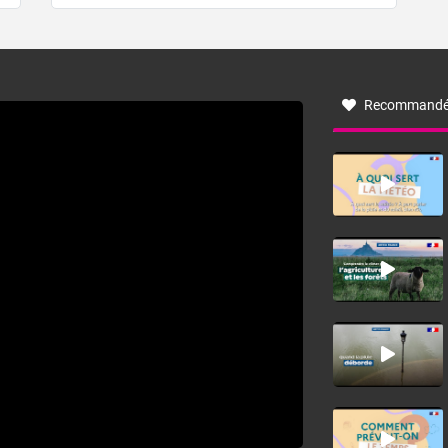
de forêt. Mais qu'est-ce que la tramontane ? Quelles sont
ses caractéristiques ? La tramontane est un vent
turbulent soufflant de secteur nord-ouest à nord, ou ouest
à nord-ouest, dans un secteur qui part du Roussillon à la
vallée de l’Aude et à l’ouest de l’Hérault. L’étymologie de
ce vent vient du latin trasmontanus, signifiant au-delà des
monts, en allusion aux régions montagneuses d’où
Recommandé
provient ce vent.