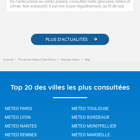
De l’anticyclone au vortex polaire, consultez notre glossaire météo et
climat. Non exhaustif, il est mis à jour régulièrement, au fil de nos
publications. Vous y trouverez également des liens utiles vers nos
contenus pédagogiques concernant les phénomènes
météorologiques et des informations scientifiques sur le
changement climatique.
PLUS D'ACTUALITÉS
Accueil
Provence-Alpes-Côte d'Azur
Hautes-Alpes
Gap
Top 20 des villes les plus consultées
METEO PARIS
METEO TOULOUSE
METEO LYON
METEO BORDEAUX
METEO NANTES
METEO MONTPELLIER
METEO RENNES
METEO MARSEILLE