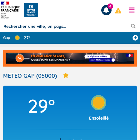
4
27°
Gap
Prévisions
TOUS LES RÉSULTATS
METEO GAP (05000)
Articles
29°
Ensoleillé