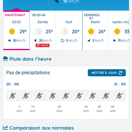
10
km/h
MAINTENANT
JEUDI 06
VENDREDI
07
20:02
Soirée
Nuit
Matin
Après-midi
29°
25°
20°
26°
33°
10
km/h
20
km/h
5
km/h
5
km/h
15
km/h
45 km/h
Pluie dans l'heure
Pas de précipitations
METTRE À JOUR
20 : 00
21 : 00
5
10
20
30
40
50
min
min
min
min
min
min
Comparaison aux normales