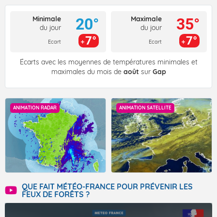
Minimale
Maximale
20°
35°
du jour
du jour
7°
7°
Ecart
Ecart
Écarts avec les moyennes de températures minimales et
maximales du mois de
août
sur
Gap
ANIMATION RADAR
ANIMATION SATELLITE
QUE FAIT MÉTÉO-FRANCE POUR PRÉVENIR LES
FEUX DE FORÊTS ?