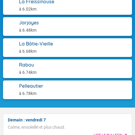
La Freissinouse
à 6.02km
Jarjayes
à 6.48km
La Bâtie-Vieille
à 6.68km
Rabou
à 6.74km
Pelleautier
à 6.78km
Demain : vendredi 7
Calme, ensoleillé et plus chaud.