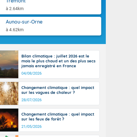
Trémont
aison.
n peu moins
à 2.64km
t 25 à 30
0 à 35 degrés
Aunou-sur-Orne
rranéen.
à 4.62km
Bilan climatique : juillet 2026 est le
-France jusque
mois le plus chaud et un des plus secs
sur la Corse.
jamais enregistré en France
des Pyrénées,
04/08/2026
. En marge de
rection de la
Changement climatique : quel impact
di. En soirée,
sur les vagues de chaleur ?
 sur
e thermomètre
28/07/2026
squ'à 22 à 24,
culier, sur le
Changement climatique : quel impact
, hors côtes
sur les feux de forêt ?
nt 38 ou 39
21/05/2026