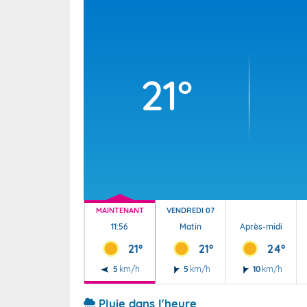
Wallis e
Grand fr
21°
MAINTENANT
VENDREDI 07
11:56
Matin
Après-midi
21°
21°
24°
5
km/h
5
km/h
10
km/h
Pluie dans l'heure