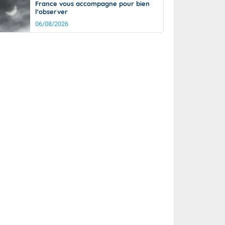
France vous accompagne pour bien
l'observer
06/08/2026
rée
Nuit
23°
18°
km/h
5
km/h