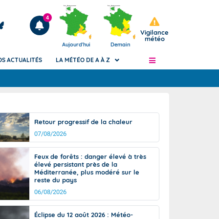
4
Vigilance
météo
Aujourd'hui
Demain
OS ACTUALITÉS
LA MÉTÉO DE A À Z
Articles
ngers
Retour progressif de la chaleur
Phénomènes dangereux de J+2 à J+7
07/08/2026
civile
Avertissement pluies intenses à l'échelle
des communes (Apic)
és
Feux de forêts : danger élevé à très
Bulletins Marine
élevé persistant près de la
Méditerranée, plus modéré sur le
ateur de
Bulletins d'estimation du risque
reste du pays
d'avalanche
06/08/2026
-pompier
Météo des forêts
Vigicrues
Éclipse du 12 août 2026 : Météo-