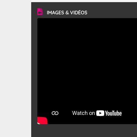
vitesse moyenne de 50 km/h et atteindre 80 à 100 km/h
en rafales, parfois davantage. Il parcourt la basse vallée
du Rhône et la Provence et envahit le littoral
IMAGES & VIDÉOS
méditerranéen à partir de la Camargue.