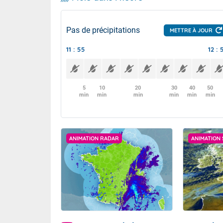
Pas de précipitations
METTRE À JOUR
11 : 55
12 : 
5
10
20
30
40
50
min
min
min
min
min
min
ANIMATION RADAR
ANIMATION 