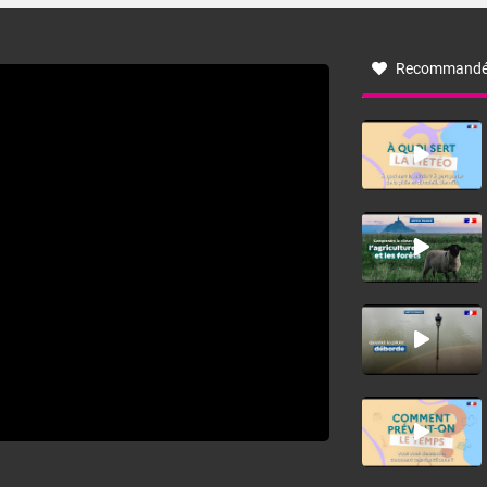
à nord-ouest, dans un secteur qui part du Roussillon à la
vallée de l’Aude et à l’ouest de l’Hérault. L’étymologie de
ce vent vient du latin trasmontanus, signifiant au-delà des
monts, en allusion aux régions montagneuses d’où
Recommandé
provient ce vent.