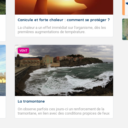
Fermer
Canicule et forte chaleur : comment se protéger ?
La chaleur a un effet immédiat sur l’organisme, dès les
premières augmentations de température.
VENT
La tramontane
On observe parfois ces jours-ci un renforcement de la
tramontane, en lien avec des conditions propices de feux
de forêt. Mais qu'est-ce que la tramontane ? Quelles sont
ses caractéristiques ? La tramontane est un vent
turbulent soufflant de secteur nord-ouest à nord, ou ouest