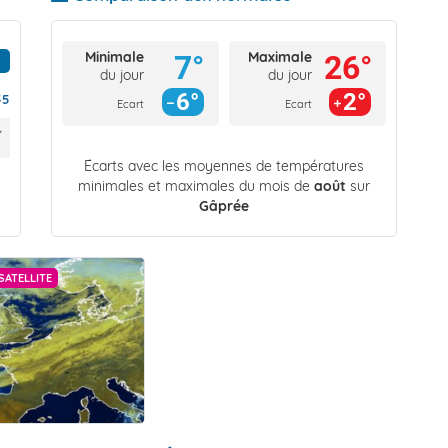
Minimale
Maximale
7°
26°
du jour
du jour
6°
2°
55
Ecart
Ecart
Écarts avec les moyennes de températures
minimales et maximales du mois de
août
sur
Gâprée
SATELLITE