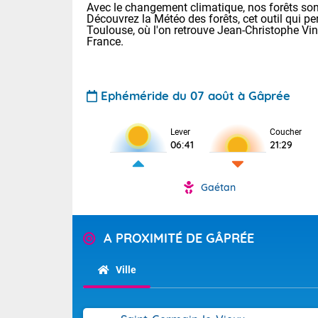
Avec le changement climatique, nos forêts sont
Découvrez la Météo des forêts, cet outil qui pe
Toulouse, où l'on retrouve Jean-Christophe Vi
France.
Ephéméride du 07 août à Gâprée
Voici les tem
Lever
Coucher
06:41
21:29
: 18/25 Paris
Clermont-Fd :
Limoges : 21/
Gaétan
Lille : 18/26
TENDANCE P
Cet après-mi
Pour la sema
A PROXIMITÉ DE GÂPRÉE
Calme, enso
Cette semain
temps devrait 
Ville
La journée s'
territoire. Se
Tendance des
chaîne des Py
2026 :
mistral souff