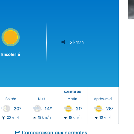
t Futuna
oid
5
km/h
Ensoleillé
SAMEDI 08
Soirée
Nuit
Matin
Après-midi
Soi
20°
14°
21°
28°
20
km/h
15
km/h
15
km/h
10
km/h
10
Comparaison aux normales