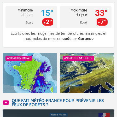
Minimale
Maximale
15°
33°
du jour
du jour
2°
7°
Ecart
Ecart
Écarts avec les moyennes de températures minimales et
maximales du mois de
août
sur
Garanou
ANIMATION RADAR
ANIMATION SATELLITE
QUE FAIT MÉTÉO-FRANCE POUR PRÉVENIR LES
FEUX DE FORÊTS ?