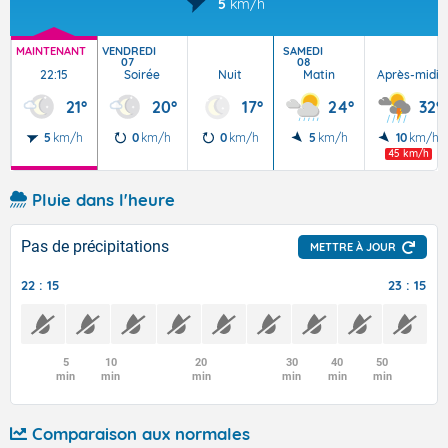
5
km/h
MAINTENANT
VENDREDI
SAMEDI
07
08
22:15
Soirée
Nuit
Matin
Après-midi
21°
20°
17°
24°
32°
5
km/h
0
km/h
0
km/h
5
km/h
10
km/h
45 km/h
Pluie dans l'heure
Pas de précipitations
METTRE À JOUR
22 : 15
23 : 15
5
10
20
30
40
50
min
min
min
min
min
min
Comparaison aux normales