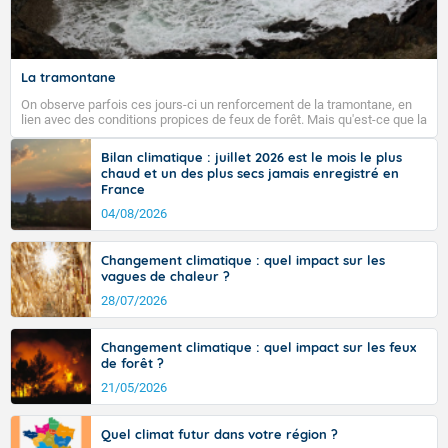
La tramontane
On observe parfois ces jours-ci un renforcement de la tramontane, en
lien avec des conditions propices de feux de forêt. Mais qu'est-ce que la
tramontane ? Quelles sont ses caractéristiques ? La tramontane est un
vent turbulent soufflant de secteur nord-ouest à nord, ou ouest à nord-
Bilan climatique : juillet 2026 est le mois le plus
ouest, dans un secteur qui part du Roussillon à la vallée de l’Aude et à
chaud et un des plus secs jamais enregistré en
l’ouest de l’Hérault. L’étymologie de ce vent vient du latin trasmontanus,
France
signifiant au-delà des monts, en allusion aux régions montagneuses
d’où provient ce vent.
04/08/2026
Changement climatique : quel impact sur les
vagues de chaleur ?
28/07/2026
Changement climatique : quel impact sur les feux
de forêt ?
21/05/2026
Quel climat futur dans votre région ?