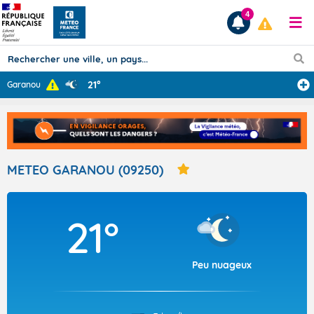
4
21°
Garanou
Prévisions
TOUS LES RÉSULTATS
METEO GARANOU (09250)
Articles
21°
Peu nuageux