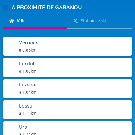
A PROXIMITÉ DE GARANOU
Ville
Station de ski
Vernaux
à 0.85km
Lordat
à 1.00km
Luzenac
à 1.04km
Lassur
à 1.13km
Urs
à 1.74km