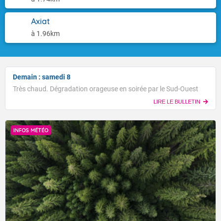
Axiat
à 1.96km
Demain : samedi 8
Très chaud. Dégradation orageuse en soirée par le Sud-Ouest
LIRE LE BULLETIN
INFOS MÉTÉO