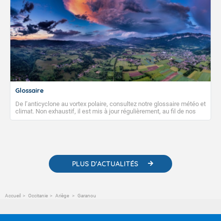
Glossaire
De l’anticyclone au vortex polaire, consultez notre glossaire météo et
climat. Non exhaustif, il est mis à jour régulièrement, au fil de nos
publications. Vous y trouverez également des liens utiles vers nos
contenus pédagogiques concernant les phénomènes
météorologiques et des informations scientifiques sur le
changement climatique.
PLUS D'ACTUALITÉS
Accueil
Occitanie
Ariège
Garanou