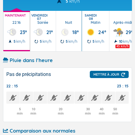
5
km/h
MAINTENANT
VENDREDI
SAMEDI
07
08
22:16
Soirée
Nuit
Matin
Après-midi
23°
21°
18°
24°
29°
5
km/h
5
km/h
5
km/h
5
km/h
10
km/h
45 km/h
Pluie dans l'heure
Pas de précipitations
METTRE À JOUR
22 : 15
23 : 15
5
10
20
30
40
50
min
min
min
min
min
min
Comparaison aux normales