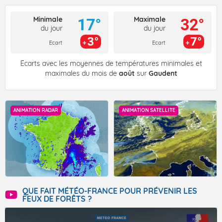
Minimale
Maximale
17°
32°
du jour
du jour
3°
7°
Ecart
Ecart
Écarts avec les moyennes de températures minimales et
maximales du mois de
août
sur
Gaudent
ANIMATION RADAR
ANIMATION SATELLITE
QUE FAIT MÉTÉO-FRANCE POUR PRÉVENIR LES
FEUX DE FORÊTS ?