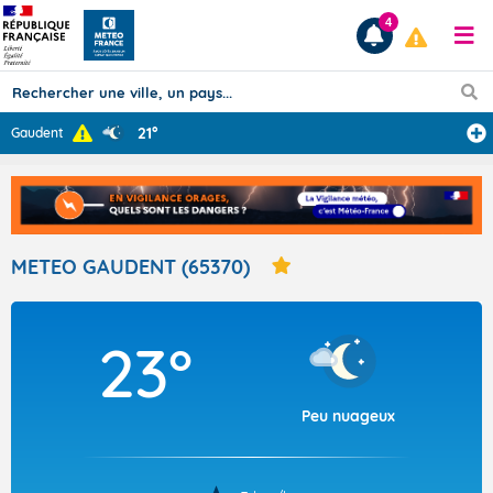
4
21°
Gaudent
Prévisions
TOUS LES RÉSULTATS
METEO GAUDENT (65370)
Articles
23°
Peu nuageux