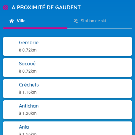
A PROXIMITÉ DE GAUDENT
Ville
Station de ski
Gembrie
à 0.72km
Sacoué
à 0.72km
Créchets
à 1.16km
Antichan
à 1.20km
Anla
à 1.56km