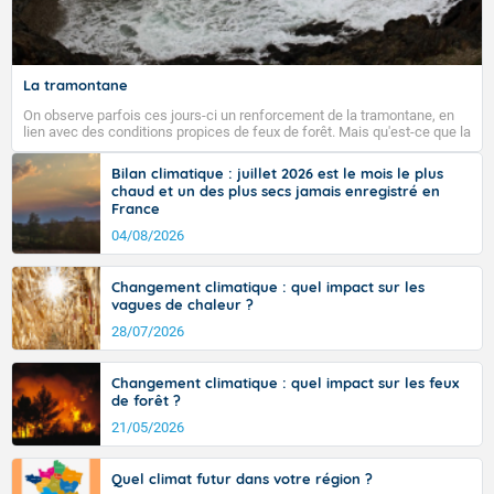
La tramontane
On observe parfois ces jours-ci un renforcement de la tramontane, en
lien avec des conditions propices de feux de forêt. Mais qu'est-ce que la
tramontane ? Quelles sont ses caractéristiques ? La tramontane est un
vent turbulent soufflant de secteur nord-ouest à nord, ou ouest à nord-
Bilan climatique : juillet 2026 est le mois le plus
ouest, dans un secteur qui part du Roussillon à la vallée de l’Aude et à
chaud et un des plus secs jamais enregistré en
l’ouest de l’Hérault. L’étymologie de ce vent vient du latin trasmontanus,
France
signifiant au-delà des monts, en allusion aux régions montagneuses
d’où provient ce vent.
04/08/2026
Changement climatique : quel impact sur les
vagues de chaleur ?
28/07/2026
Changement climatique : quel impact sur les feux
de forêt ?
21/05/2026
Quel climat futur dans votre région ?