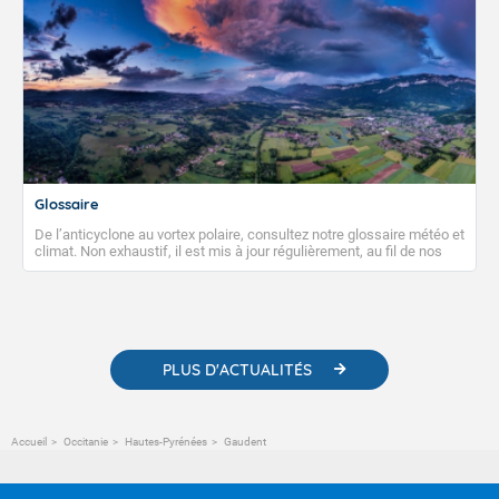
Glossaire
De l’anticyclone au vortex polaire, consultez notre glossaire météo et
climat. Non exhaustif, il est mis à jour régulièrement, au fil de nos
publications. Vous y trouverez également des liens utiles vers nos
contenus pédagogiques concernant les phénomènes
météorologiques et des informations scientifiques sur le
changement climatique.
PLUS D'ACTUALITÉS
Accueil
Occitanie
Hautes-Pyrénées
Gaudent