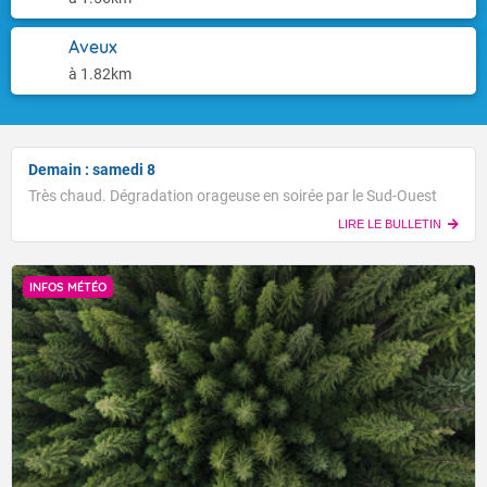
Aveux
à 1.82km
Demain : samedi 8
Très chaud. Dégradation orageuse en soirée par le Sud-Ouest
LIRE LE BULLETIN
INFOS MÉTÉO