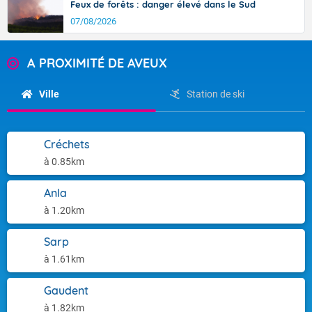
Feux de forêts : danger élevé dans le Sud
07/08/2026
A PROXIMITÉ DE AVEUX
Ville
Station de ski
Créchets
à 0.85km
Anla
à 1.20km
Sarp
à 1.61km
Gaudent
à 1.82km