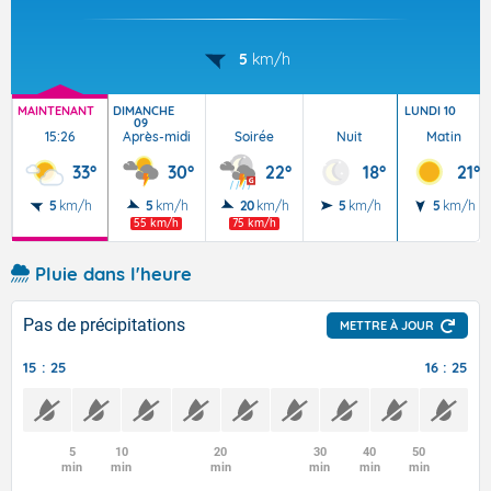
5
km/h
MAINTENANT
DIMANCHE
LUNDI 10
09
15:26
Après-midi
Soirée
Nuit
Matin
33°
30°
22°
18°
21°
5
km/h
5
km/h
20
km/h
5
km/h
5
km/h
55 km/h
75 km/h
Pluie dans l'heure
Pas de précipitations
METTRE À JOUR
15 : 25
16 : 25
5
10
20
30
40
50
min
min
min
min
min
min