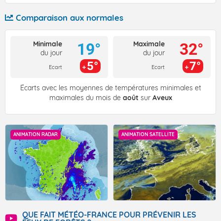
Comparaison aux normales
Minimale
Maximale
19°
32°
du jour
du jour
5°
7°
Ecart
Ecart
Écarts avec les moyennes de températures minimales et
maximales du mois de
août
sur
Aveux
ANIMATION RADAR
ANIMATION SATELLITE
QUE FAIT MÉTÉO-FRANCE POUR PRÉVENIR LES