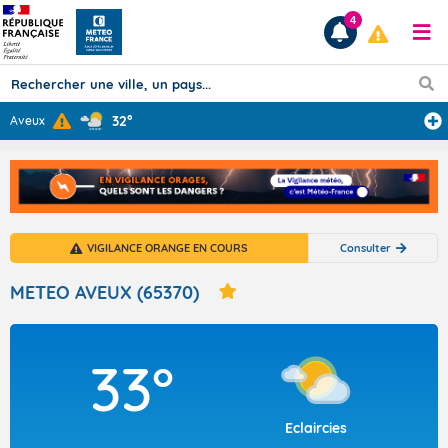
4
32°
Aveux
Prévisions
TOUS LES RÉSULTATS
VIGILANCE ORANGE EN COURS
Consulter
Articles
METEO AVEUX (65370)
33°
Eclaircies