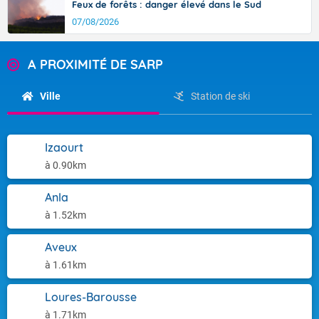
Feux de forêts : danger élevé dans le Sud
07/08/2026
A PROXIMITÉ DE SARP
Ville
Station de ski
Izaourt
à 0.90km
Anla
à 1.52km
Aveux
à 1.61km
Loures-Barousse
à 1.71km