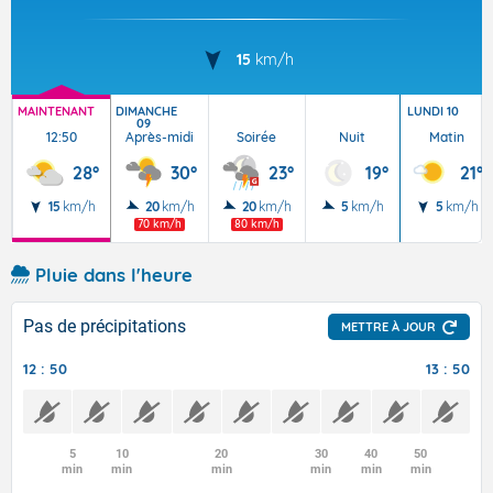
15
km/h
MAINTENANT
DIMANCHE
LUNDI 10
09
12:50
Après-midi
Soirée
Nuit
Matin
28°
30°
23°
19°
21°
15
km/h
20
km/h
20
km/h
5
km/h
5
km/h
70 km/h
80 km/h
Pluie dans l'heure
Pas de précipitations
METTRE À JOUR
12 : 50
13 : 50
5
10
20
30
40
50
min
min
min
min
min
min