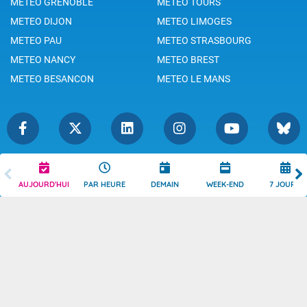
METEO GRENOBLE
METEO TOURS
METEO DIJON
METEO LIMOGES
METEO PAU
METEO STRASBOURG
METEO NANCY
METEO BREST
METEO BESANCON
METEO LE MANS
Légende
Mentions Légales
AUJOURD'HUI
PAR HEURE
DEMAIN
WEEK-END
7 JOURS
Témoins de connexion
Politique de Confidentialité
Droits de Reproduction
Consentement
Accessibilité : partiellement
Contact
conforme