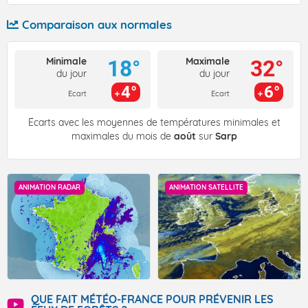
Comparaison aux normales
Minimale
Maximale
18°
32°
du jour
du jour
4°
6°
Ecart
Ecart
Écarts avec les moyennes de températures minimales et
maximales du mois de
août
sur
Sarp
ANIMATION RADAR
ANIMATION SATELLITE
QUE FAIT MÉTÉO-FRANCE POUR PRÉVENIR LES