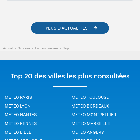
contenus pédagogiques concernant les phénomènes
météorologiques et des informations scientifiques sur le
changement climatique.
PLUS D'ACTUALITÉS
Accueil
Occitanie
Hautes-Pyrénées
Sarp
Top 20 des villes les plus consultées
METEO PARIS
METEO TOULOUSE
METEO LYON
METEO BORDEAUX
METEO NANTES
METEO MONTPELLIER
METEO RENNES
METEO MARSEILLE
METEO LILLE
METEO ANGERS