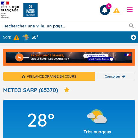
4
30°
Sarp
Prévisions
TOUS LES RÉSULTATS
VIGILANCE ORANGE EN COURS
Consulter
Articles
METEO SARP (65370)
28°
Très nuageux