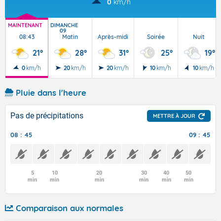
0
km/h
MAINTENANT
DIMANCHE
09
08:43
Matin
Après-midi
Soirée
Nuit
21°
28°
31°
25°
19°
0
km/h
20
km/h
20
km/h
10
km/h
10
km/h
Pluie dans l'heure
Pas de précipitations
METTRE À JOUR
08 : 45
09 : 45
5
10
20
30
40
50
min
min
min
min
min
min
Comparaison aux normales