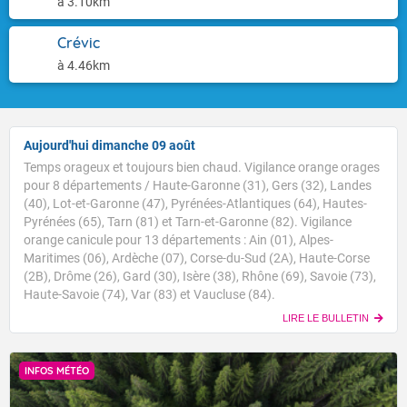
à 3.10km
Crévic
à 4.46km
Aujourd'hui dimanche 09 août
Temps orageux et toujours bien chaud. Vigilance orange orages
pour 8 départements / Haute-Garonne (31), Gers (32), Landes
(40), Lot-et-Garonne (47), Pyrénées-Atlantiques (64), Hautes-
Pyrénées (65), Tarn (81) et Tarn-et-Garonne (82). Vigilance
orange canicule pour 13 départements : Ain (01), Alpes-
Maritimes (06), Ardèche (07), Corse-du-Sud (2A), Haute-Corse
(2B), Drôme (26), Gard (30), Isère (38), Rhône (69), Savoie (73),
Haute-Savoie (74), Var (83) et Vaucluse (84).
LIRE LE BULLETIN
INFOS MÉTÉO