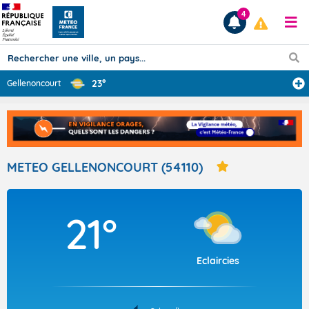
4
23°
Gellenoncourt
Prévisions
TOUS LES RÉSULTATS
METEO GELLENONCOURT (54110)
Articles
21°
Eclaircies