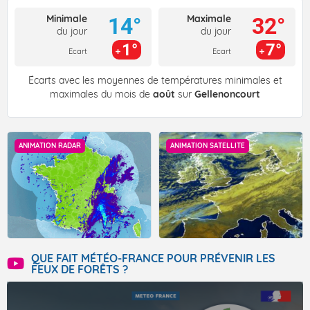
Minimale
Maximale
14°
32°
du jour
du jour
1°
7°
Ecart
Ecart
Écarts avec les moyennes de températures minimales et
maximales du mois de
août
sur
Gellenoncourt
ANIMATION RADAR
ANIMATION SATELLITE
QUE FAIT MÉTÉO-FRANCE POUR PRÉVENIR LES
FEUX DE FORÊTS ?