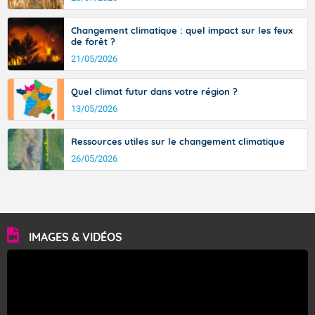
avec des pointes jusqu'à 37 à 38 degrés dans l'arrière-
pays varois et en vallée de la Garonne.
Changement climatique : quel impact sur les feux
de forêt ?
21/05/2026
Fermer
Quel climat futur dans votre région ?
13/05/2026
Ressources utiles sur le changement climatique
26/05/2026
IMAGES & VIDÉOS