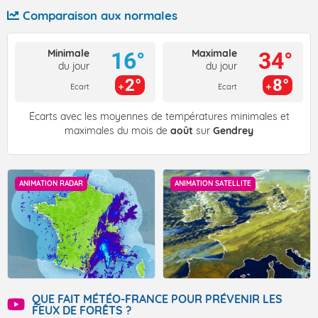
Comparaison aux normales
Minimale
Maximale
16°
34°
du jour
du jour
2°
8°
Ecart
Ecart
Écarts avec les moyennes de températures minimales et
maximales du mois de
août
sur
Gendrey
ANIMATION RADAR
ANIMATION SATELLITE
QUE FAIT MÉTÉO-FRANCE POUR PRÉVENIR LES
FEUX DE FORÊTS ?