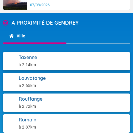
07/08/2026
A PROXIMITÉ DE GENDREY
Ville
Taxenne
à 2.14km
Louvatange
à 2.65km
Rouffange
à 2.72km
Romain
à 2.87km