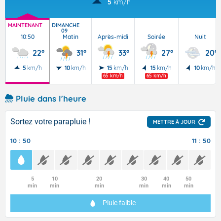
5
km/h
MAINTENANT
DIMANCHE
09
10:50
Matin
Après-midi
Soirée
Nuit
22°
31°
33°
27°
20°
5
km/h
10
km/h
15
km/h
15
km/h
10
km/h
65 km/h
65 km/h
Pluie dans l'heure
Sortez votre parapluie !
METTRE À JOUR
10 : 50
11 : 50
5
10
20
30
40
50
min
min
min
min
min
min
Pluie faible