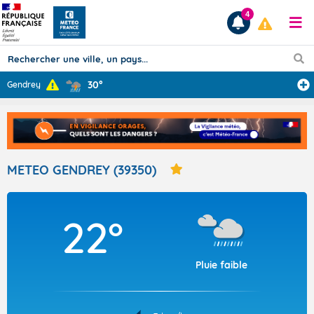
4
30°
Gendrey
Prévisions
TOUS LES RÉSULTATS
METEO GENDREY (39350)
Articles
22°
Pluie faible