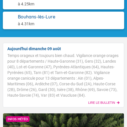
à 4.25km
Bouhans-lès-Lure
à 4.31km
Aujourd'hui dimanche 09 août
Temps orageux et toujours bien chaud. Vigilance orange orages
pour 8 départements / Haute-Garonne (31), Gers (32), Landes
(40), Lot-et-Garonne (47), Pyrénées-Atlantiques (64), Hautes-
Pyrénées (65), Tarn (81) et Tarn-et-Garonne (82). Vigilance
orange canicule pour 13 départements : Ain (01), Alpes-
Maritimes (06), Ardèche (07), Corse-du-Sud (2A), Haute-Corse
(2B), Drôme (26), Gard (30), Isère (38), Rhône (69), Savoie (73),
Haute-Savoie (74), Var (83) et Vaucluse (84).
LIRE LE BULLETIN
INFOS MÉTÉO