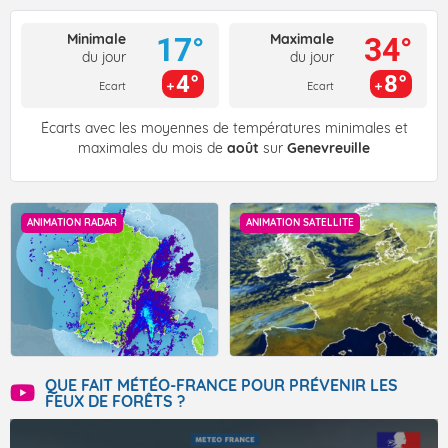
Minimale
Maximale
17°
34°
du jour
du jour
4°
8°
Ecart
Ecart
Écarts avec les moyennes de températures minimales et
maximales du mois de
août
sur
Genevreuille
ANIMATION RADAR
ANIMATION SATELLITE
QUE FAIT MÉTÉO-FRANCE POUR PRÉVENIR LES
FEUX DE FORÊTS ?