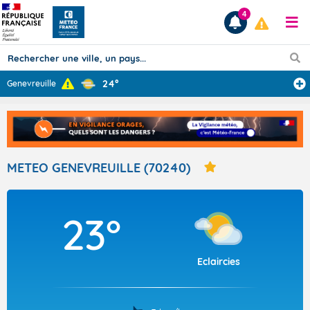
4
24°
Genevreuille
Prévisions
TOUS LES RÉSULTATS
METEO GENEVREUILLE (70240)
Articles
23°
Eclaircies