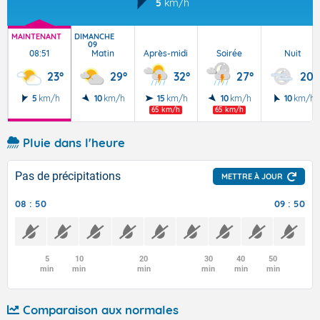
5
km/h
MAINTENANT
DIMANCHE
09
08:51
Matin
Après-midi
Soirée
Nuit
23°
29°
32°
27°
20°
5
km/h
10
km/h
15
km/h
10
km/h
10
km/h
65 km/h
65 km/h
Pluie dans l'heure
Pas de précipitations
METTRE À JOUR
08 : 50
09 : 50
5
10
20
30
40
50
min
min
min
min
min
min
Comparaison aux normales