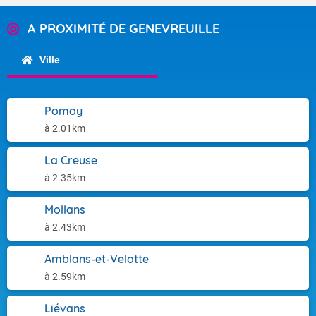
A PROXIMITÉ DE GENEVREUILLE
Ville
Pomoy
à 2.01km
La Creuse
à 2.35km
Mollans
à 2.43km
Amblans-et-Velotte
à 2.59km
Liévans