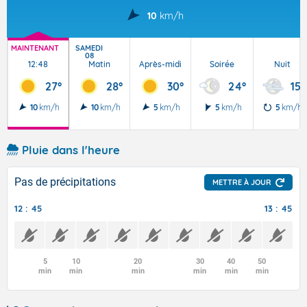
10
km/h
MAINTENANT
SAMEDI
08
12:48
Matin
Après-midi
Soirée
Nuit
27°
28°
30°
24°
15°
10
km/h
10
km/h
5
km/h
5
km/h
5
km/h
Pluie dans l'heure
Pas de précipitations
METTRE À JOUR
12 : 45
13 : 45
5
10
20
30
40
50
min
min
min
min
min
min