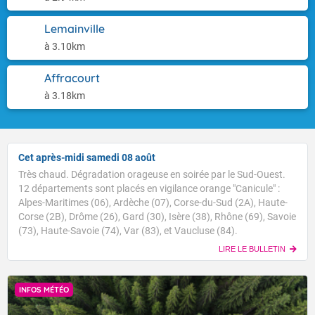
Lemainville
à 3.10km
Affracourt
à 3.18km
Cet après-midi samedi 08 août
Très chaud. Dégradation orageuse en soirée par le Sud-Ouest.
12 départements sont placés en vigilance orange "Canicule" :
Alpes-Maritimes (06), Ardèche (07), Corse-du-Sud (2A), Haute-
Corse (2B), Drôme (26), Gard (30), Isère (38), Rhône (69), Savoie
(73), Haute-Savoie (74), Var (83), et Vaucluse (84).
LIRE LE BULLETIN
INFOS MÉTÉO