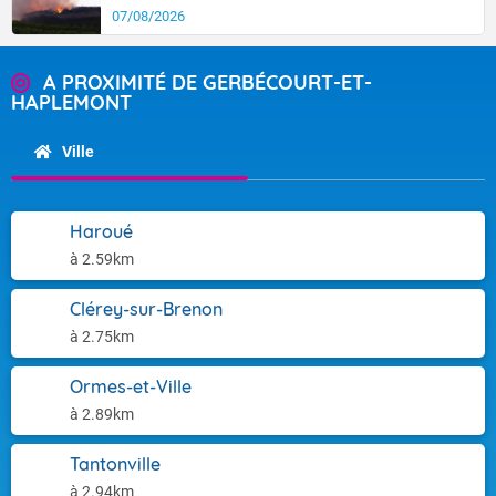
07/08/2026
A PROXIMITÉ DE GERBÉCOURT-ET-
HAPLEMONT
Ville
Haroué
à 2.59km
Clérey-sur-Brenon
à 2.75km
Ormes-et-Ville
à 2.89km
Tantonville
à 2.94km