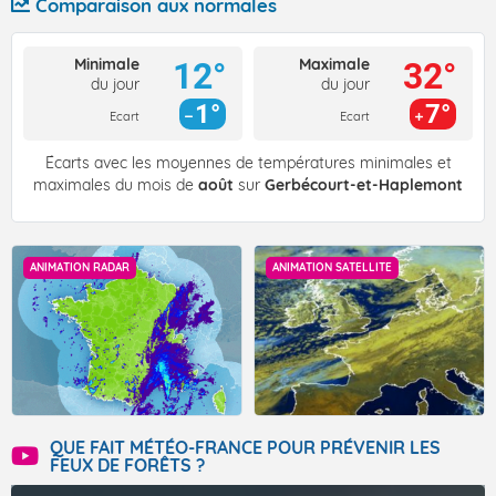
Comparaison aux normales
Minimale
Maximale
12°
32°
du jour
du jour
1°
7°
Ecart
Ecart
Écarts avec les moyennes de températures minimales et
maximales du mois de
août
sur
Gerbécourt-et-Haplemont
ANIMATION RADAR
ANIMATION SATELLITE
QUE FAIT MÉTÉO-FRANCE POUR PRÉVENIR LES
FEUX DE FORÊTS ?