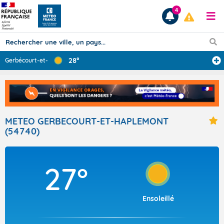
4
28°
Gerbécourt-et-H
...
Prévisions
TOUS LES RÉSULTATS
METEO GERBECOURT-ET-HAPLEMONT
(54740)
Articles
27°
Ensoleillé