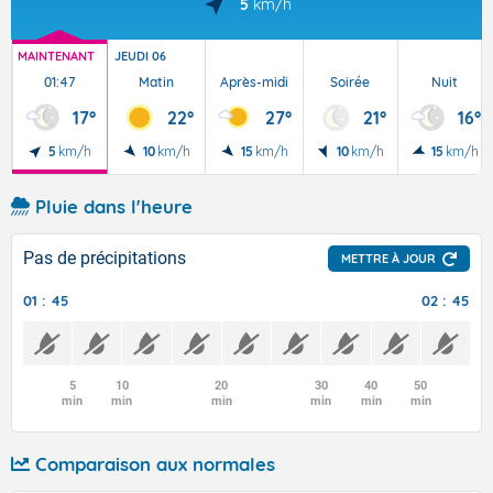
5
km/h
MAINTENANT
JEUDI 06
01:47
Matin
Après-midi
Soirée
Nuit
17°
22°
27°
21°
16°
5
km/h
10
km/h
15
km/h
10
km/h
15
km/h
Pluie dans l'heure
Pas de précipitations
METTRE À JOUR
01 : 45
02 : 45
5
10
20
30
40
50
min
min
min
min
min
min
Comparaison aux normales