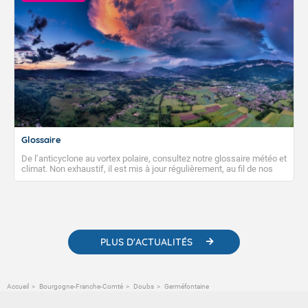
Glossaire
De l’anticyclone au vortex polaire, consultez notre glossaire météo et
climat. Non exhaustif, il est mis à jour régulièrement, au fil de nos
publications. Vous y trouverez également des liens utiles vers nos
contenus pédagogiques concernant les phénomènes
météorologiques et des informations scientifiques sur le
changement climatique.
PLUS D'ACTUALITÉS
Accueil
Bourgogne-Franche-Comté
Doubs
Germéfontaine