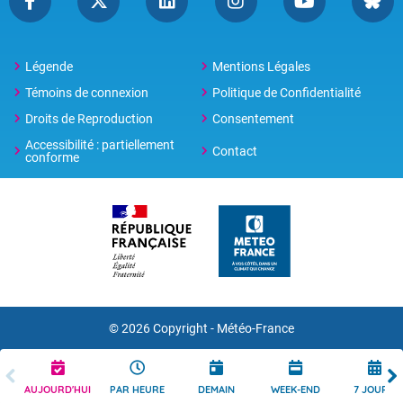
Légende
Mentions Légales
Témoins de connexion
Politique de Confidentialité
Droits de Reproduction
Consentement
Accessibilité : partiellement
Contact
conforme
© 2026 Copyright -
Météo-France
AUJOURD'HUI
PAR HEURE
DEMAIN
WEEK-END
7 JOURS