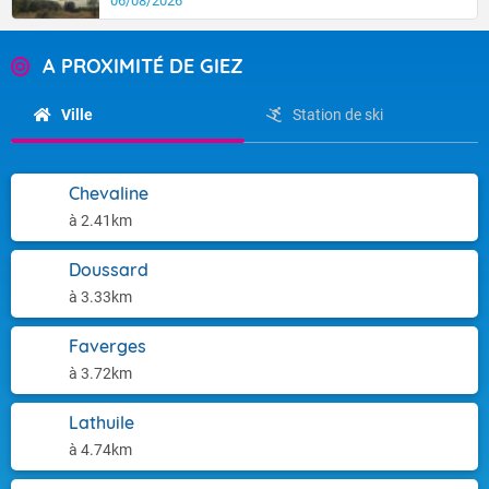
06/08/2026
A PROXIMITÉ DE GIEZ
Ville
Station de ski
Chevaline
à 2.41km
Doussard
à 3.33km
Faverges
à 3.72km
Lathuile
à 4.74km