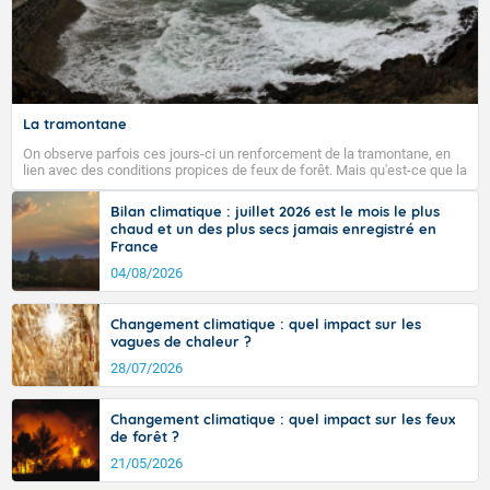
La tramontane
On observe parfois ces jours-ci un renforcement de la tramontane, en
lien avec des conditions propices de feux de forêt. Mais qu'est-ce que la
tramontane ? Quelles sont ses caractéristiques ? La tramontane est un
vent turbulent soufflant de secteur nord-ouest à nord, ou ouest à nord-
Bilan climatique : juillet 2026 est le mois le plus
ouest, dans un secteur qui part du Roussillon à la vallée de l’Aude et à
chaud et un des plus secs jamais enregistré en
l’ouest de l’Hérault. L’étymologie de ce vent vient du latin trasmontanus,
France
signifiant au-delà des monts, en allusion aux régions montagneuses
d’où provient ce vent.
04/08/2026
Changement climatique : quel impact sur les
vagues de chaleur ?
28/07/2026
Changement climatique : quel impact sur les feux
de forêt ?
21/05/2026