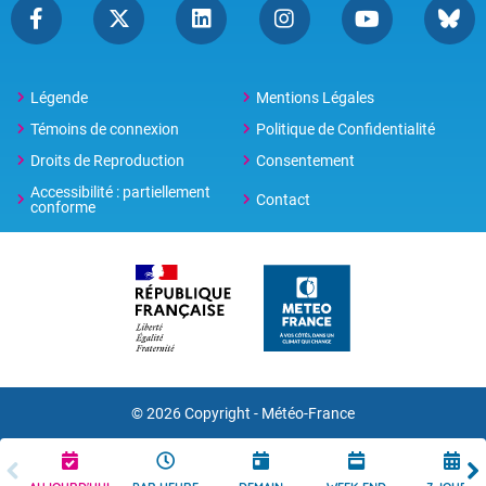
Légende
Mentions Légales
Témoins de connexion
Politique de Confidentialité
Droits de Reproduction
Consentement
Accessibilité : partiellement
Contact
conforme
© 2026 Copyright -
Météo-France