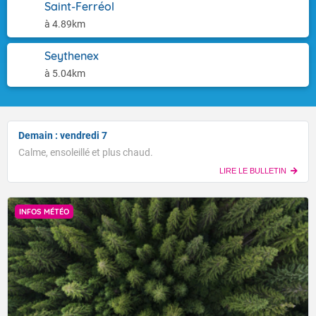
Saint-Ferréol
à 4.89km
Seythenex
à 5.04km
Demain : vendredi 7
Calme, ensoleillé et plus chaud.
LIRE LE BULLETIN
INFOS MÉTÉO