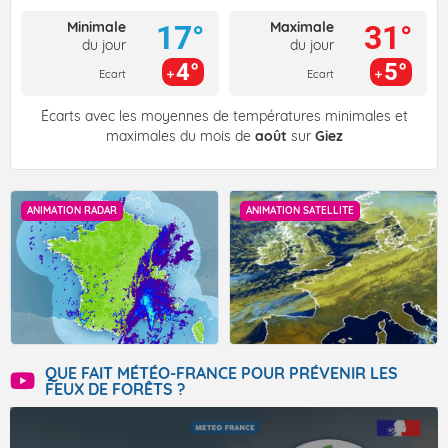
Minimale
Maximale
17°
31°
du jour
du jour
4°
5°
Ecart
Ecart
Écarts avec les moyennes de températures minimales et
maximales du mois de
août
sur
Giez
ANIMATION RADAR
ANIMATION SATELLITE
QUE FAIT MÉTÉO-FRANCE POUR PRÉVENIR LES
FEUX DE FORÊTS ?