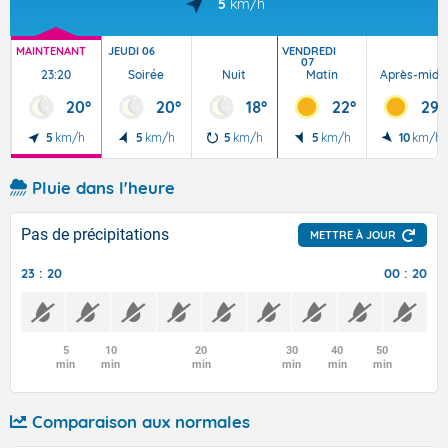
5
km/h
MAINTENANT
JEUDI 06
VENDREDI
07
23:20
Soirée
Nuit
Matin
Après-midi
20°
20°
18°
22°
29°
5
km/h
5
km/h
5
km/h
5
km/h
10
km/h
Pluie dans l'heure
Pas de précipitations
METTRE À JOUR
23 : 20
00 : 20
5
10
20
30
40
50
min
min
min
min
min
min
Comparaison aux normales