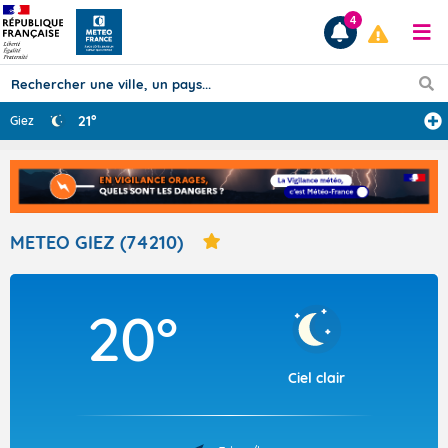
4
21°
Giez
Prévisions
TOUS LES RÉSULTATS
METEO GIEZ (74210)
Articles
20°
Ciel clair