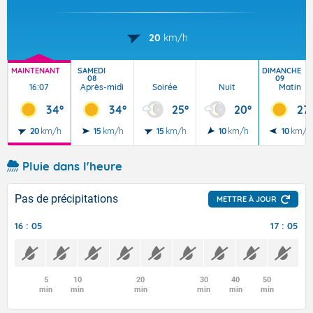
20
km/h
MAINTENANT
SAMEDI
DIMANCHE
08
09
16:07
Après-midi
Soirée
Nuit
Matin
34°
34°
25°
20°
27
20
km/h
15
km/h
15
km/h
10
km/h
10
km/h
Pluie dans l'heure
Pas de précipitations
METTRE À JOUR
16 : 05
17 : 05
5
10
20
30
40
50
min
min
min
min
min
min