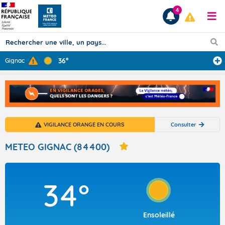
4
36°
Gignac
Prévisions
TOUS LES RÉSULTATS
VIGILANCE ORANGE EN COURS
Consulter
Articles
METEO GIGNAC (84400)
34°
Ensoleillé