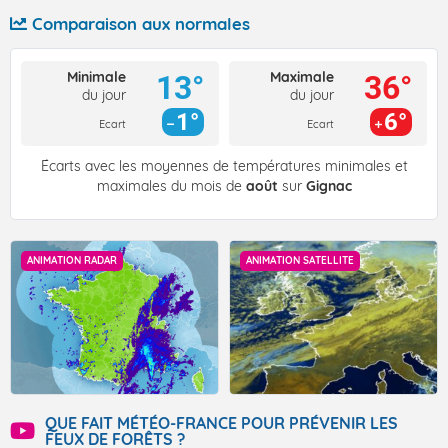
Comparaison aux normales
Minimale
Maximale
13°
36°
du jour
du jour
1°
6°
Ecart
Ecart
Écarts avec les moyennes de températures minimales et
maximales du mois de
août
sur
Gignac
ANIMATION RADAR
ANIMATION SATELLITE
QUE FAIT MÉTÉO-FRANCE POUR PRÉVENIR LES
FEUX DE FORÊTS ?