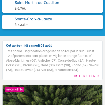
Saint-Martin-de-Castillon
à 6.76km
Sainte-Croix-à-Lauze
à 7.33km
Cet après-midi samedi 08 août
Très chaud. Dégradation orageuse en soirée par le Sud-Ouest.
12 départements sont placés en vigilance orange "Canicule" :
Alpes-Maritimes (06), Ardèche (07), Corse-du-Sud (2A), Haute-
Corse (2B), Drôme (26), Gard (30), Isère (38), Rhône (69), Savoie
(73), Haute-Savoie (74), Var (83), et Vaucluse (84).
LIRE LE BULLETIN
INFOS MÉTÉO