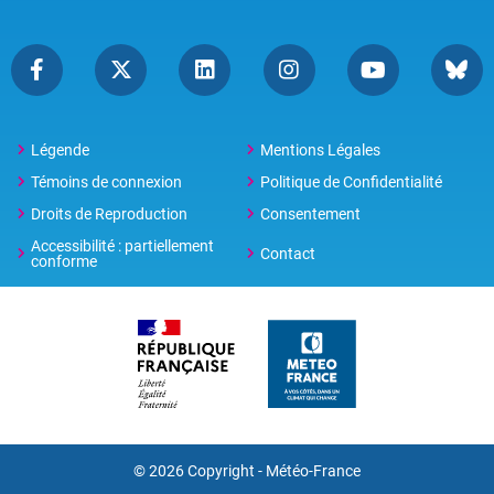
Légende
Mentions Légales
Témoins de connexion
Politique de Confidentialité
Droits de Reproduction
Consentement
Accessibilité : partiellement
Contact
conforme
© 2026 Copyright -
Météo-France