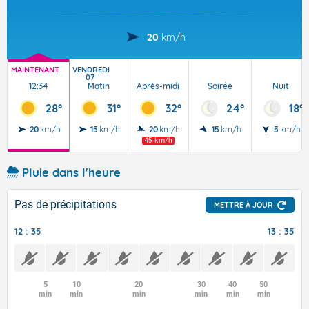
20
km/h
MAINTENANT
VENDREDI
07
12:34
Matin
Après-midi
Soirée
Nuit
28°
31°
32°
24°
18°
20
km/h
15
km/h
20
km/h
15
km/h
5
km/h
45 km/h
Pluie dans l'heure
Pas de précipitations
METTRE À JOUR
12 : 35
13 : 35
5
10
20
30
40
50
min
min
min
min
min
min