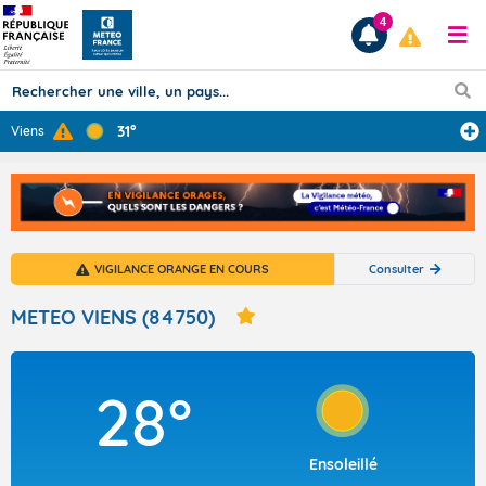
4
31°
Viens
Prévisions
TOUS LES RÉSULTATS
VIGILANCE ORANGE EN COURS
Consulter
Articles
METEO VIENS (84750)
28°
Ensoleillé