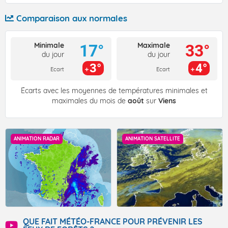
Comparaison aux normales
Minimale
Maximale
17°
33°
du jour
du jour
3°
4°
Ecart
Ecart
Écarts avec les moyennes de températures minimales et
maximales du mois de
août
sur
Viens
ANIMATION RADAR
ANIMATION SATELLITE
QUE FAIT MÉTÉO-FRANCE POUR PRÉVENIR LES