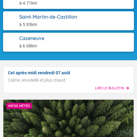
à 4.71km
Saint-Martin-de-Castillon
à 5.93km
Caseneuve
à 6.68km
Cet après-midi vendredi 07 août
Calme, ensoleillé et plus chaud.
LIRE LE BULLETIN
INFOS MÉTÉO