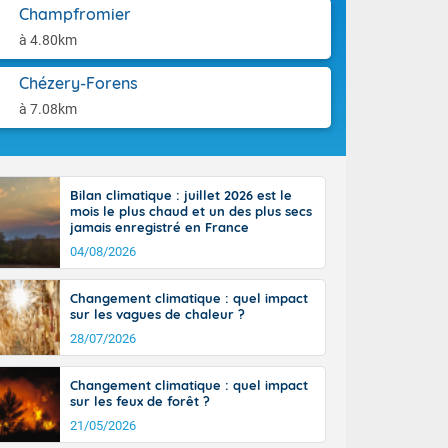
aison.
Champfromier
r l'Occitanie
e puis
à 4.80km
région Midi-
tié nord du
Chézery-Forens
rranéen. Les
à 7.08km
-totalité du
et même
Bilan climatique : juillet 2026 est le
mois le plus chaud et un des plus secs
jamais enregistré en France
04/08/2026
Changement climatique : quel impact
sur les vagues de chaleur ?
28/07/2026
Changement climatique : quel impact
sur les feux de forêt ?
21/05/2026