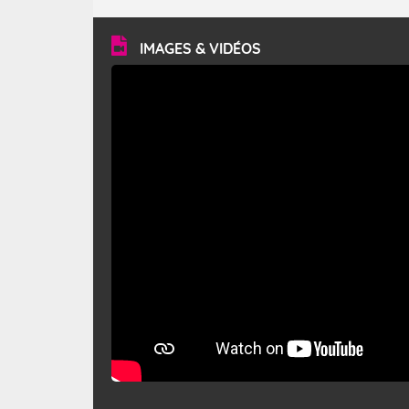
turbulent et généralement sec, pouvant souffler à une
vitesse moyenne de 50 km/h et atteindre 80 à 100 km/h
en rafales, parfois davantage. Il parcourt la basse vallée
du Rhône et la Provence et envahit le littoral
IMAGES & VIDÉOS
méditerranéen à partir de la Camargue.