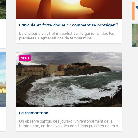
Canicule et forte chaleur : comment se protéger ?
La chaleur a un effet immédiat sur l’organisme, dès les
premières augmentations de température.
VENT
La tramontane
On observe parfois ces jours-ci un renforcement de la
tramontane, en lien avec des conditions propices de feux
de forêt. Mais qu'est-ce que la tramontane ? Quelles sont
ses caractéristiques ? La tramontane est un vent