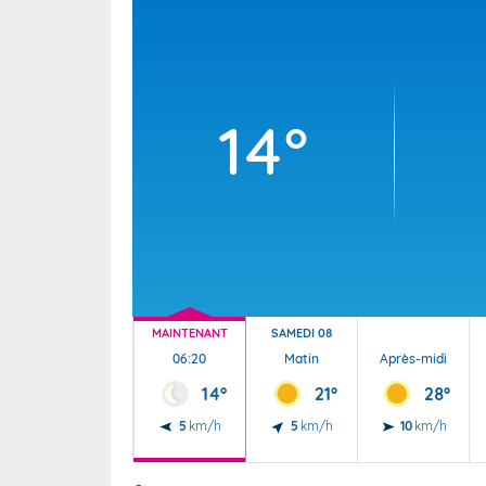
Wallis e
Grand fr
14°
MAINTENANT
SAMEDI 08
06:20
Matin
Après-midi
14°
21°
28°
5
km/h
5
km/h
10
km/h