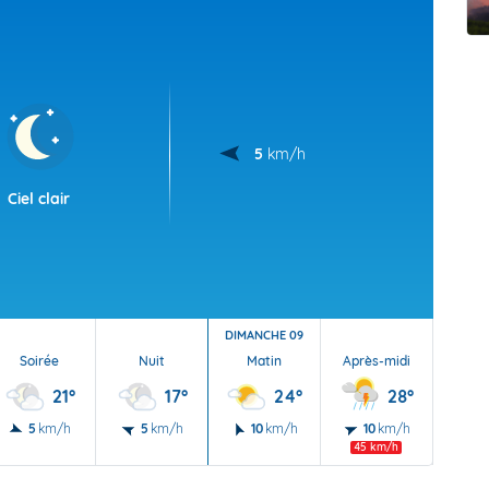
t Futuna
oid
5
km/h
Ciel clair
DIMANCHE 09
Soirée
Nuit
Matin
Après-midi
Soi
21°
17°
24°
28°
5
km/h
5
km/h
10
km/h
10
km/h
10
45 km/h