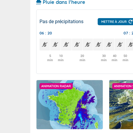
Pluie dans l'heure
Pas de précipitations
METTRE À JOUR
06 : 20
07 : 
5
10
20
30
40
50
min
min
min
min
min
min
ANIMATION RADAR
ANIMATION 