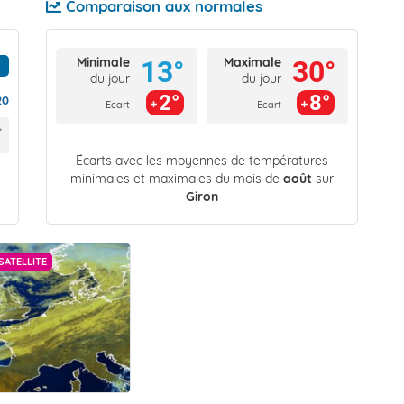
Comparaison aux normales
Minimale
Maximale
13°
30°
du jour
du jour
2°
8°
20
Ecart
Ecart
Écarts avec les moyennes de températures
minimales et maximales du mois de
août
sur
Giron
SATELLITE