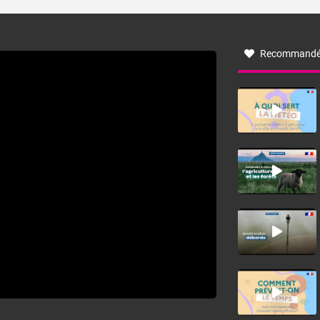
turbulent soufflant de secteur nord-ouest à nord, ou ouest
à nord-ouest, dans un secteur qui part du Roussillon à la
vallée de l’Aude et à l’ouest de l’Hérault. L’étymologie de
ce vent vient du latin trasmontanus, signifiant au-delà des
monts, en allusion aux régions montagneuses d’où
Recommandé
provient ce vent.