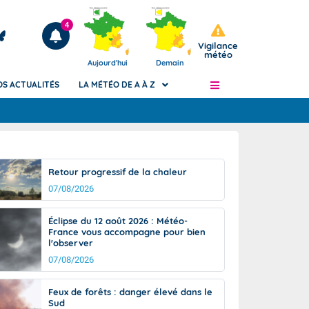
4
Vigilance
météo
Aujourd'hui
Demain
OS ACTUALITÉS
LA MÉTÉO DE A À Z
Articles
ngers
Retour progressif de la chaleur
Phénomènes dangereux de J+2 à J+7
07/08/2026
civile
Avertissement pluies intenses à l'échelle
des communes (Apic)
és
Éclipse du 12 août 2026 : Météo-
Bulletins Marine
France vous accompagne pour bien
l'observer
ateur de
Bulletins d'estimation du risque
d'avalanche
07/08/2026
-pompier
Météo des forêts
Feux de forêts : danger élevé dans le
Vigicrues
Sud