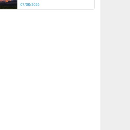
07/08/2026
rée
Nuit
20°
17°
km/h
5
km/h