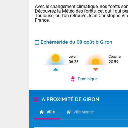
Avec le changement climatique, nos forêts sont
Découvrez la Météo des forêts, cet outil qui pe
Toulouse, où l'on retrouve Jean-Christophe Vi
France.
Ephéméride du 08 août à Giron
Voici les tem
Lever
Coucher
31 Lyon : 35 
06:28
20:59
: 32 Nancy : 
31 Lille : 28 
Dominique
Aujourd'hui 
TENDANCE P
Très chaud
Pour la sema
A PROXIMITÉ DE GIRON
En matinée, le
Au niveau du 
températures 
aux Hauts-de-F
Ville
Ville Monde
Corse. L'aprè
Tendance des
Pyrénées, la
2026 :
Les orages py