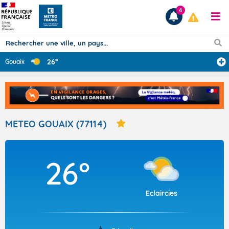
4
26°
Gouaix
Prévisions
TOUS LES RÉSULTATS
METEO GOUAIX (77114)
Articles
26°
Eclaircies