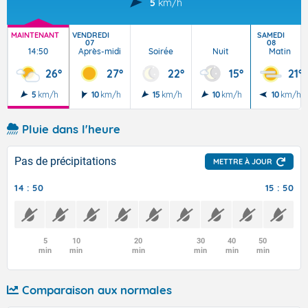
5
km/h
MAINTENANT
VENDREDI
SAMEDI
07
08
14:50
Après-midi
Soirée
Nuit
Matin
26°
27°
22°
15°
21°
5
km/h
10
km/h
15
km/h
10
km/h
10
km/h
Pluie dans l'heure
Pas de précipitations
METTRE À JOUR
14 : 50
15 : 50
5
10
20
30
40
50
min
min
min
min
min
min
Comparaison aux normales