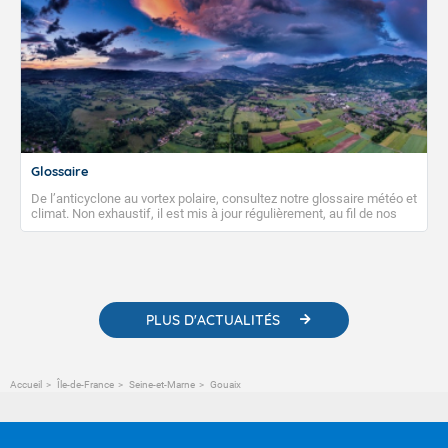
Glossaire
De l’anticyclone au vortex polaire, consultez notre glossaire météo et
climat. Non exhaustif, il est mis à jour régulièrement, au fil de nos
publications. Vous y trouverez également des liens utiles vers nos
contenus pédagogiques concernant les phénomènes
météorologiques et des informations scientifiques sur le
changement climatique.
PLUS D'ACTUALITÉS
Accueil
Île-de-France
Seine-et-Marne
Gouaix