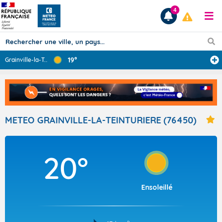
4
19°
Grainville-la-T
...
Prévisions
TOUS LES RÉSULTATS
METEO GRAINVILLE-LA-TEINTURIERE (76450)
Articles
20°
Ensoleillé