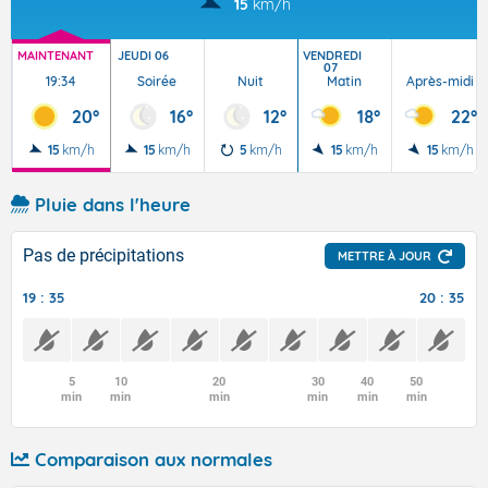
15
km/h
MAINTENANT
JEUDI 06
VENDREDI
07
19:34
Soirée
Nuit
Matin
Après-midi
20°
16°
12°
18°
22°
15
km/h
15
km/h
5
km/h
15
km/h
15
km/h
Pluie dans l'heure
Pas de précipitations
METTRE À JOUR
19 : 35
20 : 35
5
10
20
30
40
50
min
min
min
min
min
min
Comparaison aux normales