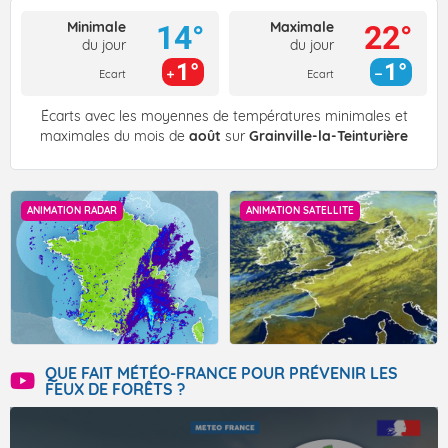
Minimale
Maximale
14°
22°
du jour
du jour
1°
1°
Ecart
Ecart
Écarts avec les moyennes de températures minimales et
maximales du mois de
août
sur
Grainville-la-Teinturière
ANIMATION RADAR
ANIMATION SATELLITE
QUE FAIT MÉTÉO-FRANCE POUR PRÉVENIR LES
FEUX DE FORÊTS ?