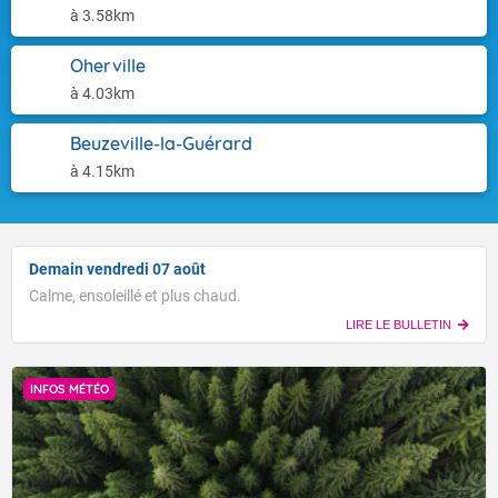
à 3.58km
Oherville
à 4.03km
Beuzeville-la-Guérard
à 4.15km
Demain vendredi 07 août
Calme, ensoleillé et plus chaud.
LIRE LE BULLETIN
INFOS MÉTÉO