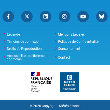
Légende
Mentions Légales
Témoins de connexion
Politique de Confidentialité
Droits de Reproduction
Consentement
Accessibilité : partiellement
Contact
conforme
© 2026 Copyright -
Météo-France