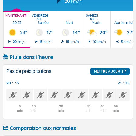
20
km/h
MAINTENANT
VENDREDI
SAMEDI
07
08
20:33
Soirée
Nuit
Matin
Après-midi
23°
17°
14°
20°
27°
20
km/h
15
km/h
15
km/h
10
km/h
5
km/h
Pluie dans l'heure
Pas de précipitations
METTRE À JOUR
20 : 35
21 : 35
5
10
20
30
40
50
min
min
min
min
min
min
Comparaison aux normales