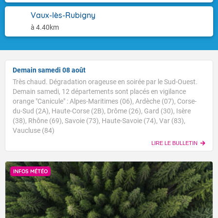
Vaux-lès-Rubigny
à 4.40km
Demain samedi 08 août
Très chaud. Dégradation orageuse en soirée par le Sud-Ouest.
Demain samedi, 12 départements sont placés en vigilance
orange "Canicule" : Alpes-Maritimes (06), Ardèche (07), Corse-
du-Sud (2A), Haute-Corse (2B), Drôme (26), Gard (30), Isère
(38), Rhône (69), Savoie (73), Haute-Savoie (74), Var (83),
Vaucluse (84)
LIRE LE BULLETIN
INFOS MÉTÉO