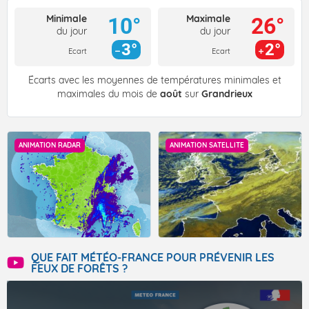
Minimale
Maximale
10°
26°
du jour
du jour
3°
2°
Ecart
Ecart
Écarts avec les moyennes de températures minimales et
maximales du mois de
août
sur
Grandrieux
ANIMATION RADAR
ANIMATION SATELLITE
QUE FAIT MÉTÉO-FRANCE POUR PRÉVENIR LES
FEUX DE FORÊTS ?