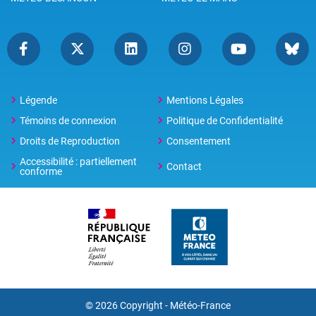
Légende
Mentions Légales
Témoins de connexion
Politique de Confidentialité
Droits de Reproduction
Consentement
Accessibilité : partiellement
Contact
conforme
© 2026 Copyright -
Météo-France