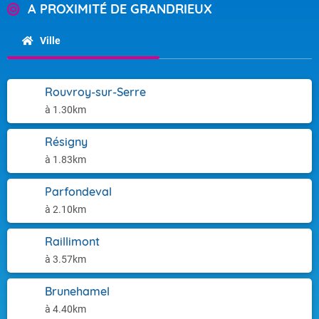
A PROXIMITÉ DE GRANDRIEUX
Ville
Rouvroy-sur-Serre
à 1.30km
Résigny
à 1.83km
Parfondeval
à 2.10km
Raillimont
à 3.57km
Brunehamel
à 4.40km