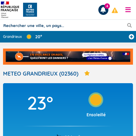
4
20°
Grandrieux
Prévisions
TOUS LES RÉSULTATS
METEO GRANDRIEUX (02360)
Articles
23°
Ensoleillé