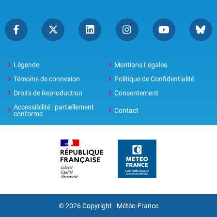
Légende
Mentions Légales
Témoins de connexion
Politique de Confidentialité
Droits de Reproduction
Consentement
Accessibilité : partiellement
Contact
conforme
© 2026 Copyright -
Météo-France