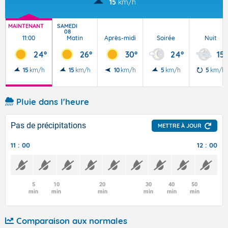
15
km/h
MAINTENANT
SAMEDI
08
11:00
Matin
Après-midi
Soirée
Nuit
24°
26°
30°
24°
15°
15
km/h
15
km/h
10
km/h
5
km/h
5
km/h
Pluie dans l'heure
Pas de précipitations
METTRE À JOUR
11 : 00
12 : 00
5
10
20
30
40
50
min
min
min
min
min
min
Comparaison aux normales