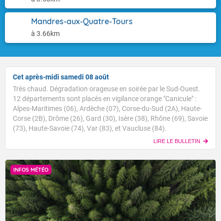
Mandres-aux-Quatre-Tours
à 3.66km
Cet après-midi samedi 08 août
Très chaud. Dégradation orageuse en soirée par le Sud-Ouest.
12 départements sont placés en vigilance orange "Canicule" :
Alpes-Maritimes (06), Ardèche (07), Corse-du-Sud (2A), Haute-
Corse (2B), Drôme (26), Gard (30), Isère (38), Rhône (69), Savoie
(73), Haute-Savoie (74), Var (83), et Vaucluse (84).
LIRE LE BULLETIN
INFOS MÉTÉO