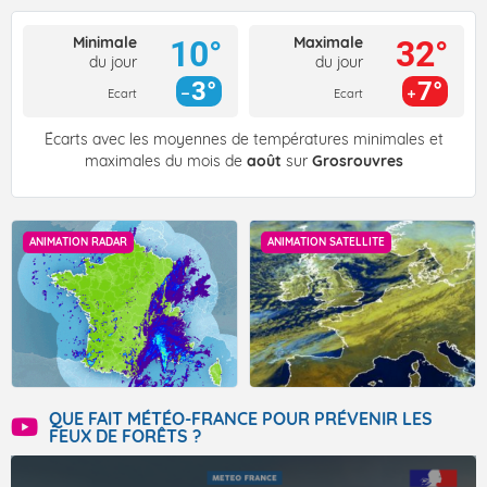
Minimale
Maximale
10°
32°
du jour
du jour
3°
7°
Ecart
Ecart
Écarts avec les moyennes de températures minimales et
maximales du mois de
août
sur
Grosrouvres
ANIMATION RADAR
ANIMATION SATELLITE
QUE FAIT MÉTÉO-FRANCE POUR PRÉVENIR LES
FEUX DE FORÊTS ?