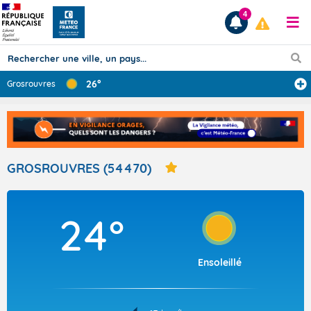
4
26°
Grosrouvres
Prévisions
TOUS LES RÉSULTATS
GROSROUVRES (54470)
Articles
24°
Ensoleillé