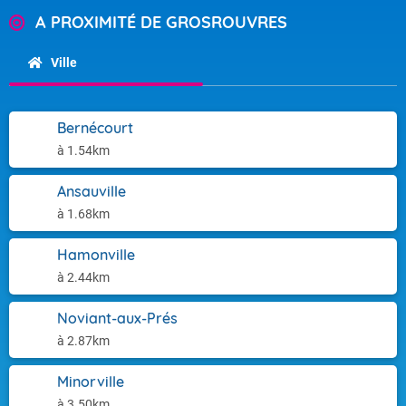
A PROXIMITÉ DE GROSROUVRES
Ville
Bernécourt
à 1.54km
Ansauville
à 1.68km
Hamonville
à 2.44km
Noviant-aux-Prés
à 2.87km
Minorville
à 3.50km