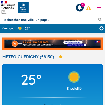
4
27°
Guérigny
Prévisions
TOUS LES RÉSULTATS
METEO GUERIGNY (58130)
Articles
25°
Ensoleillé