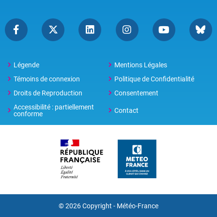
Légende
Mentions Légales
Témoins de connexion
Politique de Confidentialité
Droits de Reproduction
Consentement
Accessibilité : partiellement
Contact
conforme
© 2026 Copyright -
Météo-France