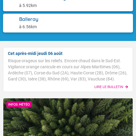
à 5.92km
Balleray
à 6.56km
Cet après-midi jeudi 06 août
Risque orageux sur les reliefs. Encore chaud dans le Sud-Est.
Vigilance orange canicule en cours sur Alpes-Maritimes (06),
Ardèche (07), Corse-du-Sud (2A), Haute-Corse (2B), Drôme (26),
Gard (30), Isère (38), Rhône (69), Var (83), Vaucluse (84).
LIRE LE BULLETIN
INFOS MÉTÉO