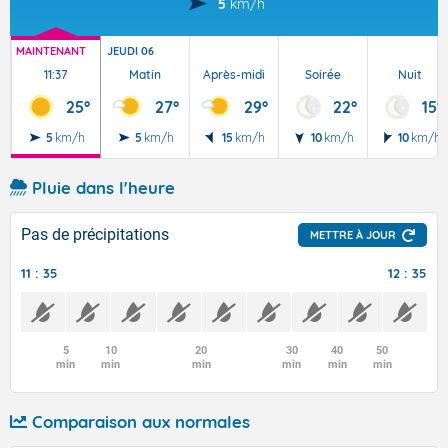
5
km/h
MAINTENANT
JEUDI 06
11:37
Matin
Après-midi
Soirée
Nuit
25°
27°
29°
22°
15°
5
km/h
5
km/h
15
km/h
10
km/h
10
km/h
Pluie dans l'heure
Pas de précipitations
METTRE À JOUR
11 : 35
12 : 35
5
10
20
30
40
50
min
min
min
min
min
min
Comparaison aux normales