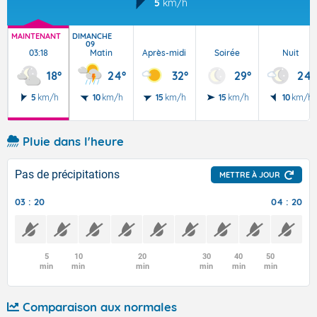
5
km/h
MAINTENANT
DIMANCHE
09
03:18
Matin
Après-midi
Soirée
Nuit
18°
24°
32°
29°
24°
5
km/h
10
km/h
15
km/h
15
km/h
10
km/h
Pluie dans l'heure
Pas de précipitations
METTRE À JOUR
03 : 20
04 : 20
5
10
20
30
40
50
min
min
min
min
min
min
Comparaison aux normales