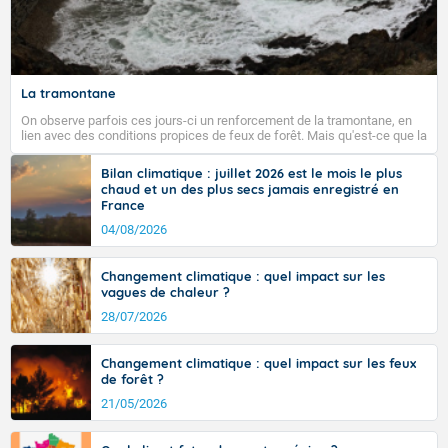
minimales sont en baisse sur les deux tiers sud du
pays, comprises entre 17 et 24 degrés, en hausse au
nord de la Seine, entre 11 dans les Ardennes et 17 en
Anjou. Les maximales sont comprises entre 24 et 28
sur les côtes de Manche et la façade atlantique, elles
La tramontane
sont comprises entre 30 et 36 dans l'intérieur du pays,
On observe parfois ces jours-ci un renforcement de la tramontane, en
avec des pointes jusqu'à 37 à 38 degrés dans l'arrière-
lien avec des conditions propices de feux de forêt. Mais qu'est-ce que la
pays varois et en vallée de la Garonne.
tramontane ? Quelles sont ses caractéristiques ? La tramontane est un
vent turbulent soufflant de secteur nord-ouest à nord, ou ouest à nord-
Bilan climatique : juillet 2026 est le mois le plus
ouest, dans un secteur qui part du Roussillon à la vallée de l’Aude et à
chaud et un des plus secs jamais enregistré en
l’ouest de l’Hérault. L’étymologie de ce vent vient du latin trasmontanus,
France
signifiant au-delà des monts, en allusion aux régions montagneuses
Fermer
d’où provient ce vent.
04/08/2026
Changement climatique : quel impact sur les
vagues de chaleur ?
28/07/2026
Changement climatique : quel impact sur les feux
de forêt ?
21/05/2026