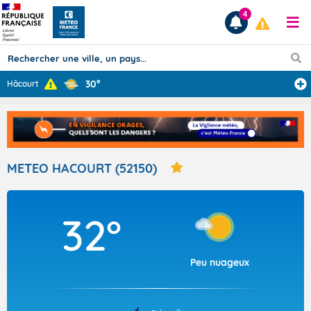
4
30°
Hâcourt
Prévisions
TOUS LES RÉSULTATS
METEO HACOURT (52150)
Articles
32°
Peu nuageux