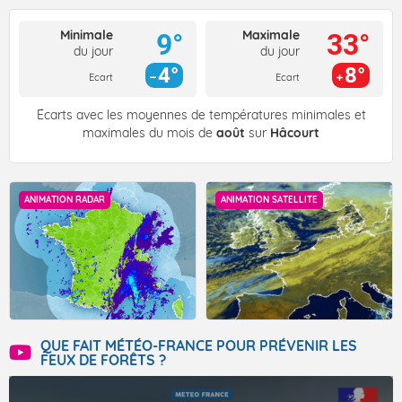
Minimale
Maximale
9°
33°
du jour
du jour
4°
8°
Ecart
Ecart
Écarts avec les moyennes de températures minimales et
maximales du mois de
août
sur
Hâcourt
ANIMATION RADAR
ANIMATION SATELLITE
QUE FAIT MÉTÉO-FRANCE POUR PRÉVENIR LES
FEUX DE FORÊTS ?