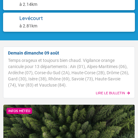
à 2.14km
Levécourt
à 2.81km
Demain dimanche 09 août
Temps orageux et toujours bien chaud. Vigilance orange
canicule pour 13 départements : Ain (01), Alpes-Maritimes (06),
Ardèche (07), Corse-du-Sud (2A), Haute-Corse (2B), Drôme (26),
Gard (30), Isère (38), Rhône (69), Savoie (73), Haute-Savoie
(74), Var (83) et Vaucluse (84).
LIRE LE BULLETIN
INFOS MÉTÉO