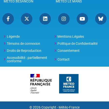
METEO BESANCON
METEO LE MANS
Légende
Mentions Légales
Témoins de connexion
Politique de Confidentialité
Droits de Reproduction
Consentement
Accessibilité : partiellement
Contact
conforme
© 2026 Copyright -
Météo-France