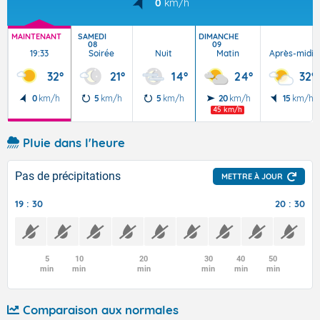
0
km/h
MAINTENANT
SAMEDI
DIMANCHE
08
09
19:33
Soirée
Nuit
Matin
Après-midi
32°
21°
14°
24°
32°
0
km/h
5
km/h
5
km/h
20
km/h
15
km/h
45 km/h
Pluie dans l'heure
Pas de précipitations
METTRE À JOUR
19 : 30
20 : 30
5
10
20
30
40
50
min
min
min
min
min
min
Comparaison aux normales