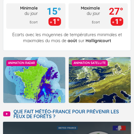
Minimale
Maximale
15°
27°
du jour
du jour
1°
1°
Ecart
Ecart
Écarts avec les moyennes de températures minimales et
maximales du mois de
août
sur
Hallignicourt
ANIMATION RADAR
ANIMATION SATELLITE
QUE FAIT MÉTÉO-FRANCE POUR PRÉVENIR LES
FEUX DE FORÊTS ?