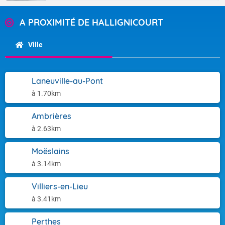
A PROXIMITÉ DE HALLIGNICOURT
Ville
Laneuville-au-Pont
à 1.70km
Ambrières
à 2.63km
Moëslains
à 3.14km
Villiers-en-Lieu
à 3.41km
Perthes