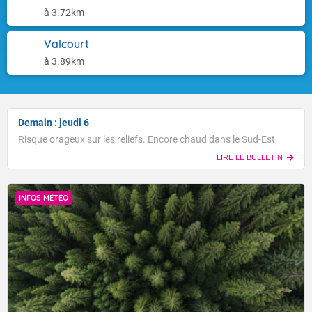
à 3.72km
Valcourt
à 3.89km
Demain : jeudi 6
Risque orageux sur les reliefs. Encore chaud dans le Sud-Est
LIRE LE BULLETIN
INFOS MÉTÉO