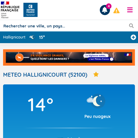
4
15°
Hallignicourt
Prévisions
TOUS LES RÉSULTATS
METEO HALLIGNICOURT (52100)
Articles
14°
Peu nuageux