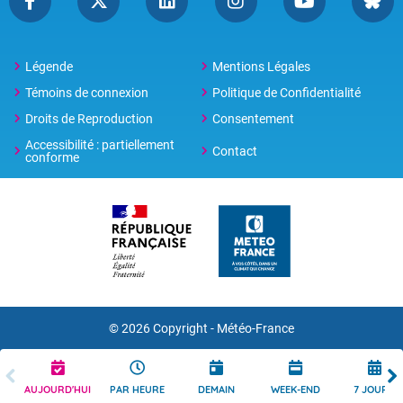
Légende
Mentions Légales
Témoins de connexion
Politique de Confidentialité
Droits de Reproduction
Consentement
Accessibilité : partiellement
Contact
conforme
© 2026 Copyright -
Météo-France
AUJOURD'HUI
PAR HEURE
DEMAIN
WEEK-END
7 JOURS