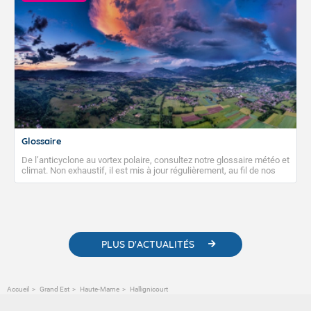
Glossaire
De l’anticyclone au vortex polaire, consultez notre glossaire météo et
climat. Non exhaustif, il est mis à jour régulièrement, au fil de nos
publications. Vous y trouverez également des liens utiles vers nos
contenus pédagogiques concernant les phénomènes
météorologiques et des informations scientifiques sur le
changement climatique.
PLUS D'ACTUALITÉS
Accueil
Grand Est
Haute-Marne
Hallignicourt