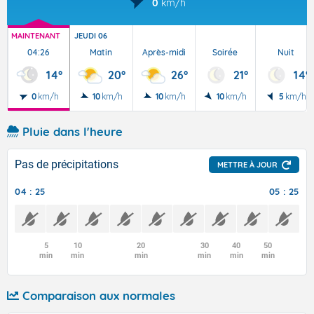
0
km/h
MAINTENANT
JEUDI 06
04:26
Matin
Après-midi
Soirée
Nuit
14°
20°
26°
21°
14°
0
km/h
10
km/h
10
km/h
10
km/h
5
km/h
Pluie dans l'heure
Pas de précipitations
METTRE À JOUR
04 : 25
05 : 25
5
10
20
30
40
50
min
min
min
min
min
min
Comparaison aux normales