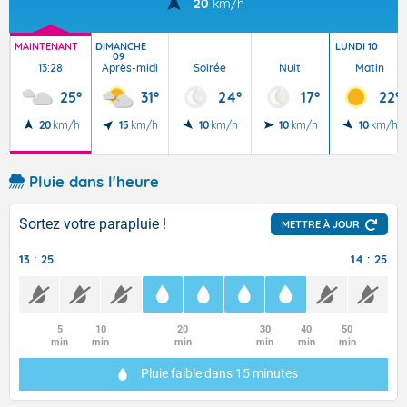
20
km/h
MAINTENANT
DIMANCHE
LUNDI 10
09
13:28
Après-midi
Soirée
Nuit
Matin
25°
31°
24°
17°
22°
20
km/h
15
km/h
10
km/h
10
km/h
10
km/h
Pluie dans l'heure
Sortez votre parapluie !
METTRE À JOUR
13 : 25
14 : 25
5
10
20
30
40
50
min
min
min
min
min
min
Pluie faible
dans 15 minutes