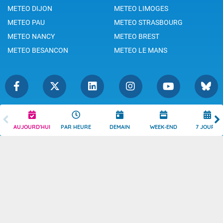
METEO DIJON
METEO LIMOGES
METEO PAU
METEO STRASBOURG
METEO NANCY
METEO BREST
METEO BESANCON
METEO LE MANS
Légende
Mentions Légales
AUJOURD'HUI
PAR HEURE
DEMAIN
WEEK-END
7 JOURS
Témoins de connexion
Politique de Confidentialité
Droits de Reproduction
Consentement
Accessibilité : partiellement
Contact
conforme