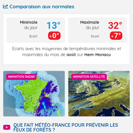
Comparaison aux normales
Minimale
Maximale
13°
32°
du jour
du jour
0°
7°
Ecart
Ecart
Écarts avec les moyennes de températures minimales et
maximales du mois de
août
sur
Hem-Monacu
ANIMATION RADAR
ANIMATION SATELLITE
QUE FAIT MÉTÉO-FRANCE POUR PRÉVENIR LES
FEUX DE FORÊTS ?