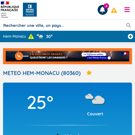
4
30°
Hem-Monacu
Prévisions
TOUS LES RÉSULTATS
METEO HEM-MONACU (80360)
Articles
25°
Couvert