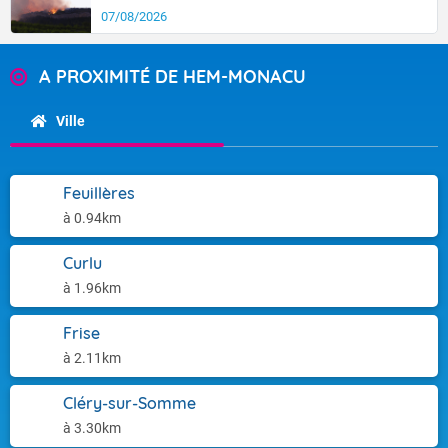
07/08/2026
A PROXIMITÉ DE HEM-MONACU
Ville
Feuillères
à 0.94km
Curlu
à 1.96km
Frise
à 2.11km
Cléry-sur-Somme
à 3.30km