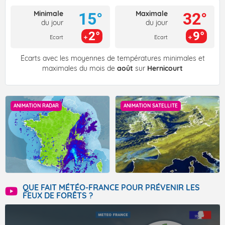
Minimale
Maximale
15°
32°
du jour
du jour
2°
9°
Ecart
Ecart
Écarts avec les moyennes de températures minimales et
maximales du mois de
août
sur
Hernicourt
ANIMATION RADAR
ANIMATION SATELLITE
QUE FAIT MÉTÉO-FRANCE POUR PRÉVENIR LES
FEUX DE FORÊTS ?