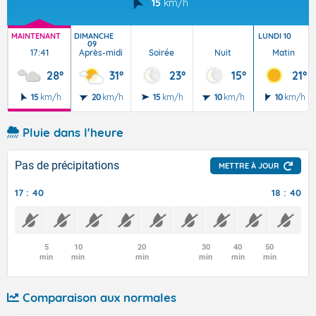
15
km/h
MAINTENANT
DIMANCHE
LUNDI 10
09
17:41
Après-midi
Soirée
Nuit
Matin
28°
31°
23°
15°
21°
15
km/h
20
km/h
15
km/h
10
km/h
10
km/h
Pluie dans l'heure
Pas de précipitations
METTRE À JOUR
17 : 40
18 : 40
5
10
20
30
40
50
min
min
min
min
min
min
Comparaison aux normales