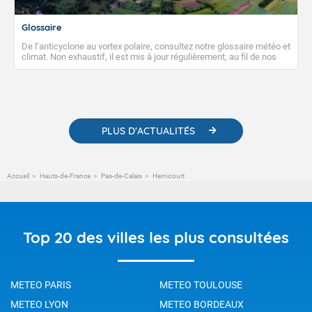
Glossaire
De l’anticyclone au vortex polaire, consultez notre glossaire météo et
climat. Non exhaustif, il est mis à jour régulièrement, au fil de nos
publications. Vous y trouverez également des liens utiles vers nos
contenus pédagogiques concernant les phénomènes
météorologiques et des informations scientifiques sur le
changement climatique.
PLUS D'ACTUALITÉS
Accueil
Hauts-de-France
Pas-de-Calais
Hernicourt
Top 20 des villes les plus consultées
METEO PARIS
METEO TOULOUSE
METEO LYON
METEO BORDEAUX