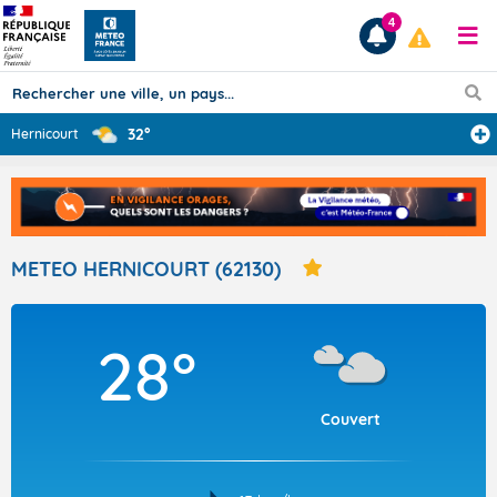
4
32°
Hernicourt
Prévisions
TOUS LES RÉSULTATS
METEO HERNICOURT (62130)
Articles
28°
Couvert