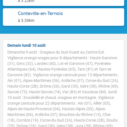
à 3.22km
Conteville-en-Ternois
à 3.26km
Demain lundi 10 août
Dimanche 9 août : Orageux du Sud-Ouest au Centre-Est.
Vigilance orange orages pour 8 départements : Haute-Garonne
(31), Gers (32), Landes (40), Lot-et-Garonne (47), Pyrénées-
Atlantiques (64), Hautes-Pyrénées (65), Tarn (81) et Tarn-et-
Garonne (82). Vigilance orange canicule pour 13 départements :
Ain (01), Alpes-Maritimes (06), Ardèche (07), Corse-du-Sud (2A),
Haute-Corse (2B), Drôme (26), Gard (30), Isère (38), Rhône (69),
Savoie (73), Haute-Savoie (74), Var (83) et Vaucluse (84). lundi
10 août : Ensoleillé et chaud, orageux en montagne. Vigilance
orange canicule pour 22 départements : Ain (01), Allier (03),
Alpes-de-Haute-Provence (04), Hautes-Alpes (05), Alpes-
Maritimes (06), Ardèche (07), Bouches-du-Rhône (13), Cher
(18), Corrèze (19), Corse-du-Sud (2A), Haute-Corse (2B), Doubs
(25), Drôme (26), Gard (30), Isère (38), Jura (39), Rhône (69),