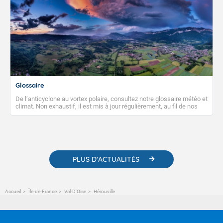
Glossaire
De l’anticyclone au vortex polaire, consultez notre glossaire météo et
climat. Non exhaustif, il est mis à jour régulièrement, au fil de nos
publications. Vous y trouverez également des liens utiles vers nos
contenus pédagogiques concernant les phénomènes
météorologiques et des informations scientifiques sur le
changement climatique.
PLUS D'ACTUALITÉS
Accueil
Île-de-France
Val-D'Oise
Hérouville