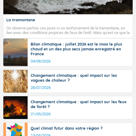
La tramontane
On observe parfois ces jours-ci un renforcement de la tramontane, en
lien avec des conditions propices de feux de forêt. Mais qu'est-ce que la
tramontane ? Quelles sont ses caractéristiques ? La tramontane est un
vent turbulent soufflant de secteur nord-ouest à nord, ou ouest à nord-
Bilan climatique : juillet 2026 est le mois le plus
ouest, dans un secteur qui part du Roussillon à la vallée de l’Aude et à
chaud et un des plus secs jamais enregistré en
l’ouest de l’Hérault. L’étymologie de ce vent vient du latin trasmontanus,
France
signifiant au-delà des monts, en allusion aux régions montagneuses
d’où provient ce vent.
04/08/2026
Changement climatique : quel impact sur les
vagues de chaleur ?
28/07/2026
Changement climatique : quel impact sur les feux
de forêt ?
21/05/2026
Quel climat futur dans votre région ?
13/05/2026