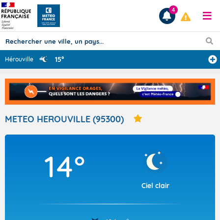
4
15°
Hérouville
Prévisions
TOUS LES RÉSULTATS
METEO HEROUVILLE (95300)
Articles
14°
Ciel clair