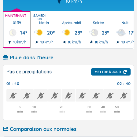
10
km/h
MAINTENANT
SAMEDI
08
01:39
Matin
Après-midi
Soirée
Nuit
14°
20°
28°
23°
17°
10
km/h
10
km/h
10
km/h
10
km/h
10
km/h
Pluie dans l'heure
Pas de précipitations
METTRE À JOUR
01 : 40
02 : 40
5
10
20
30
40
50
min
min
min
min
min
min
Comparaison aux normales