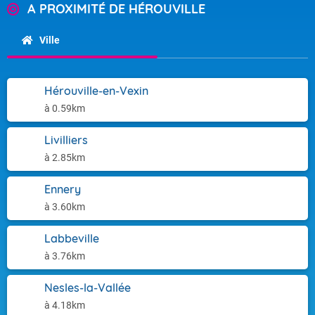
A PROXIMITÉ DE HÉROUVILLE
Ville
Hérouville-en-Vexin
à 0.59km
Livilliers
à 2.85km
Ennery
à 3.60km
Labbeville
à 3.76km
Nesles-la-Vallée
à 4.18km