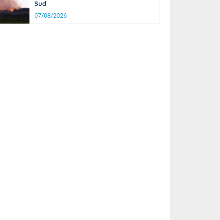
Sud
07/08/2026
rée
Nuit
23°
16°
km/h
15
km/h