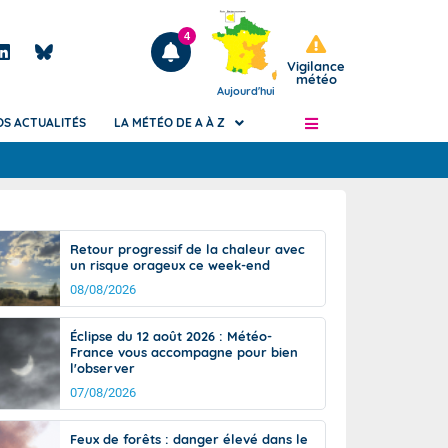
4
Vigilance
météo
Aujourd'hui
OS ACTUALITÉS
LA MÉTÉO DE A À Z
Articles
ngers
Retour progressif de la chaleur avec
Phénomènes dangereux de J+2 à J+7
un risque orageux ce week-end
civile
Avertissement pluies intenses à l'échelle
08/08/2026
des communes (Apic)
és
Bulletins Marine
Éclipse du 12 août 2026 : Météo-
France vous accompagne pour bien
ateur de
Bulletins d'estimation du risque
l'observer
d'avalanche
07/08/2026
-pompier
Météo des forêts
Vigicrues
Feux de forêts : danger élevé dans le