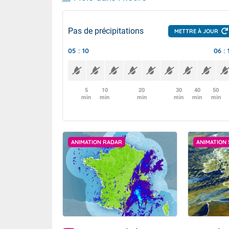
Pas de précipitations
METTRE À JOUR
05 : 10
06 : 
5
10
20
30
40
50
min
min
min
min
min
min
ANIMATION RADAR
ANIMATION 