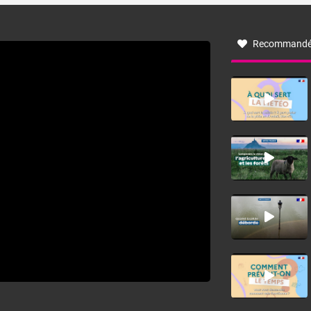
à nord-ouest, dans un secteur qui part du Roussillon à la
vallée de l’Aude et à l’ouest de l’Hérault. L’étymologie de
ce vent vient du latin trasmontanus, signifiant au-delà des
monts, en allusion aux régions montagneuses d’où
Recommandé
provient ce vent.