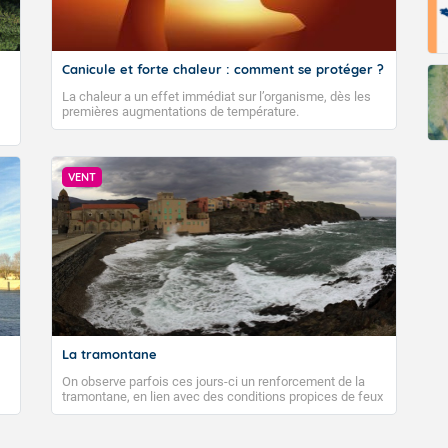
Canicule et forte chaleur : comment se protéger ?
La chaleur a un effet immédiat sur l’organisme, dès les
premières augmentations de température.
VENT
La tramontane
On observe parfois ces jours-ci un renforcement de la
tramontane, en lien avec des conditions propices de feux
de forêt. Mais qu'est-ce que la tramontane ? Quelles sont
ses caractéristiques ? La tramontane est un vent
turbulent soufflant de secteur nord-ouest à nord, ou ouest