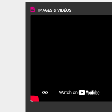
vitesse moyenne de 50 km/h et atteindre 80 à 100 km/h
en rafales, parfois davantage. Il parcourt la basse vallée
du Rhône et la Provence et envahit le littoral
IMAGES & VIDÉOS
méditerranéen à partir de la Camargue.