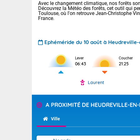
Avec le changement climatique, nos forêts sont
Découvrez la Météo des forêts, cet outil qui pe
Toulouse, où l'on retrouve Jean-Christophe Vi
France.
Ephéméride du 10 août à Heudreville-
Voici les tem
Lever
Coucher
06:43
21:25
Lyon : 36 Bia
30 Nancy : 33
32 Lille : 27 
Laurent
Demain : lun
TENDANCE P
Forte chale
Pour la sema
A PROXIMITÉ DE HEUDREVILLE-EN-
En matinée, d
Les températu
sensible, auc
Ville
Alpes et la B
maritimes sur 
Tendance des
Flandres. Par
septembre 20
foyers orageu