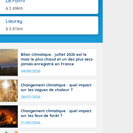
Le Favril
aison.
rénées
à 2.49km
cteur nord-
, les rafales
Lieurey
end vers le
ent jusqu'à
à 3.81km
 25 degrés sur
, et jusqu'à
Bilan climatique : juillet 2026 est le
mois le plus chaud et un des plus secs
jamais enregistré en France
04/08/2026
Changement climatique : quel impact
sur les vagues de chaleur ?
28/07/2026
Changement climatique : quel impact
sur les feux de forêt ?
21/05/2026