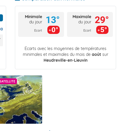
Minimale
Maximale
13°
29°
du jour
du jour
0°
5°
10
Ecart
Ecart
Écarts avec les moyennes de températures
minimales et maximales du mois de
août
sur
Heudreville-en-Lieuvin
SATELLITE