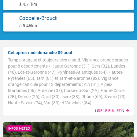
à 4.71km
Cappelle-Brouck
à 5.46km
Cet après-midi dimanche 09 août
Temps orageux et toujours bien chaud. Vigilance orange orages
pour 8 départements / Haute-Garonne (31), Gers (32), Landes
(40), Lot-et-Garonne (47), Pyrénées-Atlantiques (64), Hautes-
Pyrénées (65), Tarn (81) et Tarn-et-Garonne (82). Vigilance
orange canicule pour 13 départements : Ain (01), Alpes-
Maritimes (06), Ardèche (07), Corse-du-Sud (2A), Haute-Corse
(2B), Drôme (26), Gard (30), Isère (38), Rhône (69), Savoie (73),
Haute-Savoie (74), Var (83) et Vaucluse (84).
LIRE LE BULLETIN
INFOS MÉTÉO