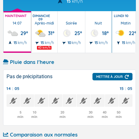
15
km/h
MAINTENANT
DIMANCHE
LUNDI 10
09
14:07
Après-midi
Soirée
Nuit
Matin
29°
31°
25°
18°
22°
15
km/h
15
km/h
10
km/h
15
km/h
15
km/h
40 km/h
Pluie dans l'heure
Pas de précipitations
METTRE À JOUR
14 : 05
15 : 05
5
10
20
30
40
50
min
min
min
min
min
min
Comparaison aux normales