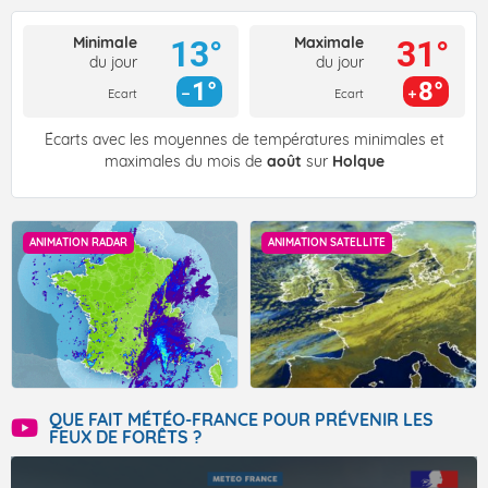
Minimale
Maximale
13°
31°
du jour
du jour
1°
8°
Ecart
Ecart
Écarts avec les moyennes de températures minimales et
maximales du mois de
août
sur
Holque
ANIMATION RADAR
ANIMATION SATELLITE
QUE FAIT MÉTÉO-FRANCE POUR PRÉVENIR LES
FEUX DE FORÊTS ?