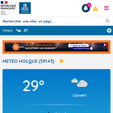
4
31°
Holque
Prévisions
TOUS LES RÉSULTATS
METEO HOLQUE (59143)
Articles
29°
Couvert