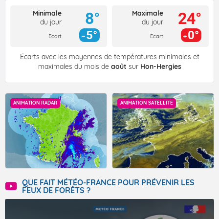
Minimale
Maximale
8°
24°
du jour
du jour
5°
0°
Ecart
Ecart
Écarts avec les moyennes de températures minimales et
maximales du mois de
août
sur
Hon-Hergies
ANIMATION RADAR
ANIMATION SATELLITE
QUE FAIT MÉTÉO-FRANCE POUR PRÉVENIR LES
FEUX DE FORÊTS ?