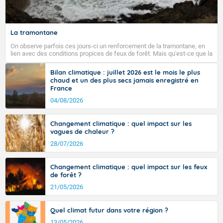
La tramontane
On observe parfois ces jours-ci un renforcement de la tramontane, en
lien avec des conditions propices de feux de forêt. Mais qu'est-ce que la
tramontane ? Quelles sont ses caractéristiques ? La tramontane est un
vent turbulent soufflant de secteur nord-ouest à nord, ou ouest à nord-
Bilan climatique : juillet 2026 est le mois le plus
ouest, dans un secteur qui part du Roussillon à la vallée de l’Aude et à
chaud et un des plus secs jamais enregistré en
l’ouest de l’Hérault. L’étymologie de ce vent vient du latin trasmontanus,
France
signifiant au-delà des monts, en allusion aux régions montagneuses
d’où provient ce vent.
04/08/2026
Changement climatique : quel impact sur les
vagues de chaleur ?
28/07/2026
Changement climatique : quel impact sur les feux
de forêt ?
21/05/2026
Quel climat futur dans votre région ?
13/05/2026