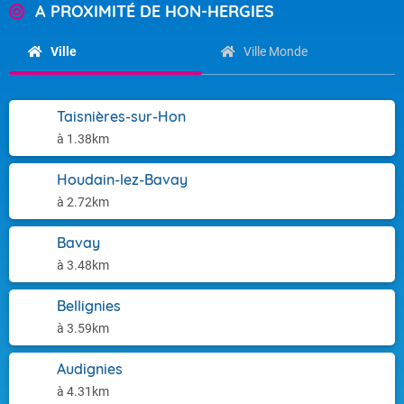
A PROXIMITÉ DE HON-HERGIES
Ville
Ville Monde
Taisnières-sur-Hon
à 1.38km
Houdain-lez-Bavay
à 2.72km
Bavay
à 3.48km
Bellignies
à 3.59km
Audignies
à 4.31km