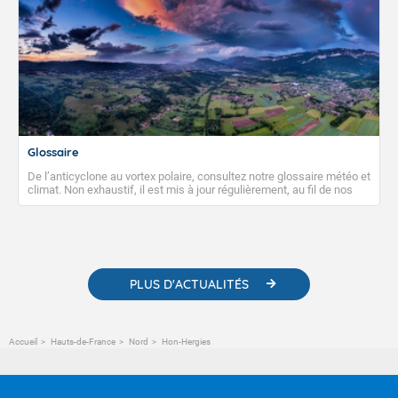
Glossaire
De l’anticyclone au vortex polaire, consultez notre glossaire météo et
climat. Non exhaustif, il est mis à jour régulièrement, au fil de nos
publications. Vous y trouverez également des liens utiles vers nos
contenus pédagogiques concernant les phénomènes
météorologiques et des informations scientifiques sur le
changement climatique.
PLUS D'ACTUALITÉS
Accueil
Hauts-de-France
Nord
Hon-Hergies