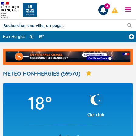
4
15°
Hon-Hergies
Prévisions
TOUS LES RÉSULTATS
METEO HON-HERGIES (59570)
Articles
18°
Ciel clair