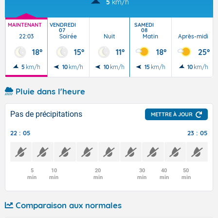
5
km/h
MAINTENANT
VENDREDI
SAMEDI
07
08
22:03
Soirée
Nuit
Matin
Après-midi
18°
15°
11°
18°
25°
5
km/h
10
km/h
10
km/h
15
km/h
10
km/h
Pluie dans l'heure
Pas de précipitations
METTRE À JOUR
22 : 05
23 : 05
5
10
20
30
40
50
min
min
min
min
min
min
Comparaison aux normales