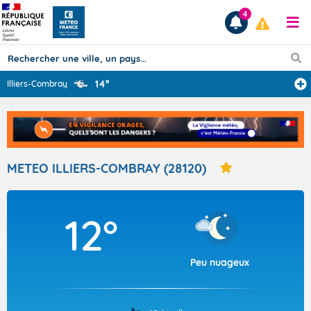
4
14°
Illiers-Combray
...
Prévisions
TOUS LES RÉSULTATS
METEO ILLIERS-COMBRAY (28120)
Articles
12°
Peu nuageux