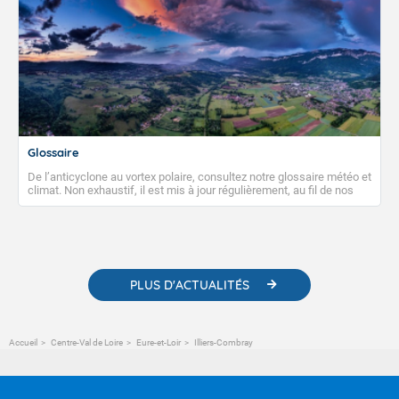
Glossaire
De l’anticyclone au vortex polaire, consultez notre glossaire météo et
climat. Non exhaustif, il est mis à jour régulièrement, au fil de nos
publications. Vous y trouverez également des liens utiles vers nos
contenus pédagogiques concernant les phénomènes
météorologiques et des informations scientifiques sur le
changement climatique.
PLUS D'ACTUALITÉS
Accueil
Centre-Val de Loire
Eure-et-Loir
Illiers-Combray