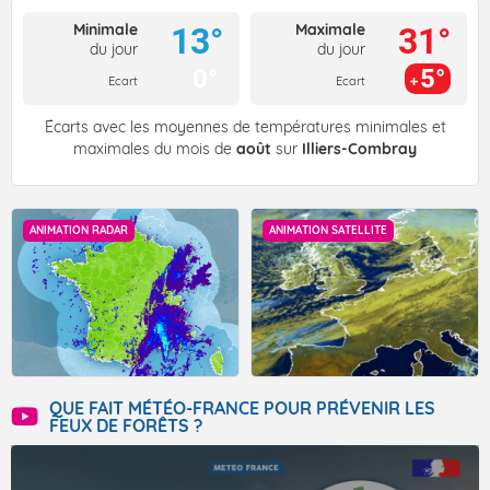
Minimale
Maximale
13°
31°
du jour
du jour
0°
5°
Ecart
Ecart
Écarts avec les moyennes de températures minimales et
maximales du mois de
août
sur
Illiers-Combray
ANIMATION RADAR
ANIMATION SATELLITE
QUE FAIT MÉTÉO-FRANCE POUR PRÉVENIR LES
FEUX DE FORÊTS ?