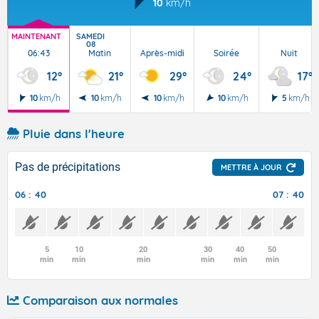
10
km/h
MAINTENANT
SAMEDI
08
06:43
Matin
Après-midi
Soirée
Nuit
12°
21°
29°
24°
17°
10
km/h
10
km/h
10
km/h
10
km/h
5
km/h
Pluie dans l'heure
Pas de précipitations
METTRE À JOUR
06 : 40
07 : 40
5
10
20
30
40
50
min
min
min
min
min
min
Comparaison aux normales