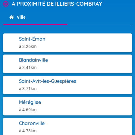
A PROXIMITÉ DE ILLIERS-COMBRAY
Ville
Saint-Éman
à 3.26km
Blandainville
à 3.41km
Saint-Avit-les-Guespières
à 3.71km
Méréglise
à 4.69km
Charonville
à 4.73km