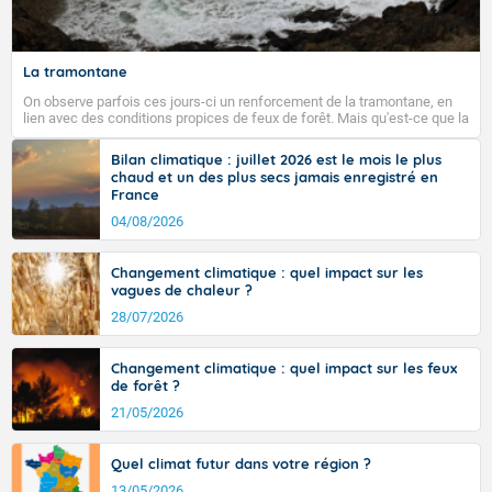
Fermer
La tramontane
On observe parfois ces jours-ci un renforcement de la tramontane, en
lien avec des conditions propices de feux de forêt. Mais qu'est-ce que la
tramontane ? Quelles sont ses caractéristiques ? La tramontane est un
vent turbulent soufflant de secteur nord-ouest à nord, ou ouest à nord-
Bilan climatique : juillet 2026 est le mois le plus
ouest, dans un secteur qui part du Roussillon à la vallée de l’Aude et à
chaud et un des plus secs jamais enregistré en
l’ouest de l’Hérault. L’étymologie de ce vent vient du latin trasmontanus,
France
signifiant au-delà des monts, en allusion aux régions montagneuses
d’où provient ce vent.
04/08/2026
Changement climatique : quel impact sur les
vagues de chaleur ?
28/07/2026
Changement climatique : quel impact sur les feux
de forêt ?
21/05/2026
Quel climat futur dans votre région ?
13/05/2026