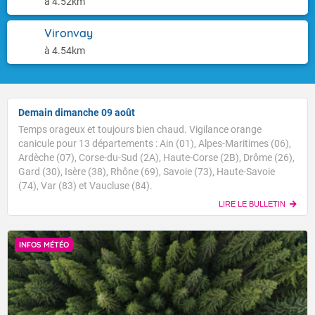
à 4.52km
Vironvay
à 4.54km
Demain dimanche 09 août
Temps orageux et toujours bien chaud. Vigilance orange
canicule pour 13 départements : Ain (01), Alpes-Maritimes (06),
Ardèche (07), Corse-du-Sud (2A), Haute-Corse (2B), Drôme (26),
Gard (30), Isère (38), Rhône (69), Savoie (73), Haute-Savoie
(74), Var (83) et Vaucluse (84).
LIRE LE BULLETIN
INFOS MÉTÉO