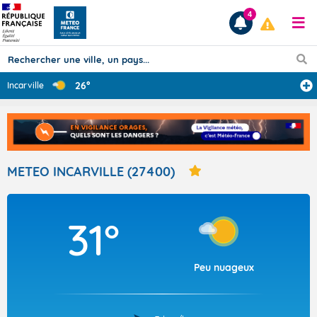
4
26°
Incarville
Prévisions
TOUS LES RÉSULTATS
METEO INCARVILLE (27400)
Articles
31°
Peu nuageux