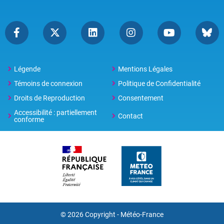
Légende
Mentions Légales
Témoins de connexion
Politique de Confidentialité
Droits de Reproduction
Consentement
Accessibilité : partiellement
Contact
conforme
© 2026 Copyright -
Météo-France