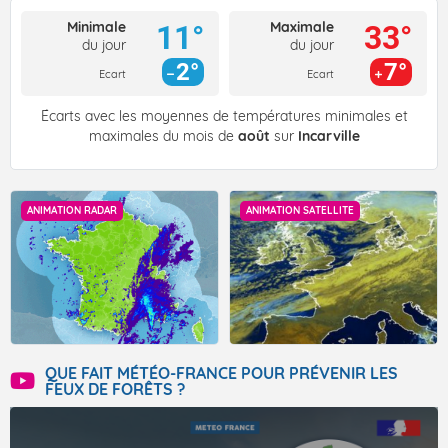
Minimale
Maximale
11°
33°
du jour
du jour
2°
7°
Ecart
Ecart
Écarts avec les moyennes de températures minimales et
maximales du mois de
août
sur
Incarville
ANIMATION RADAR
ANIMATION SATELLITE
QUE FAIT MÉTÉO-FRANCE POUR PRÉVENIR LES
FEUX DE FORÊTS ?