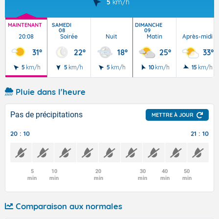
5
km/h
MAINTENANT
SAMEDI
DIMANCHE
08
09
20:08
Soirée
Nuit
Matin
Après-midi
31°
22°
18°
25°
33°
5
km/h
5
km/h
5
km/h
10
km/h
15
km/h
Pluie dans l'heure
Pas de précipitations
METTRE À JOUR
20 : 10
21 : 10
5
10
20
30
40
50
min
min
min
min
min
min
Comparaison aux normales