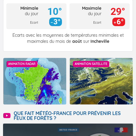
Minimale
Maximale
10°
29°
du jour
du jour
3°
6°
Ecart
Ecart
Écarts avec les moyennes de températures minimales et
maximales du mois de
août
sur
Incheville
ANIMATION RADAR
ANIMATION SATELLITE
QUE FAIT MÉTÉO-FRANCE POUR PRÉVENIR LES
FEUX DE FORÊTS ?