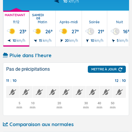
10
km/h
MAINTENANT
SAMEDI
08
11:12
Matin
Après-midi
Soirée
Nuit
23°
26°
27°
21°
16°
10
km/h
15
km/h
20
km/h
10
km/h
5
km/h
Pluie dans l'heure
Pas de précipitations
METTRE À JOUR
11 : 10
12 : 10
5
10
20
30
40
50
min
min
min
min
min
min
Comparaison aux normales