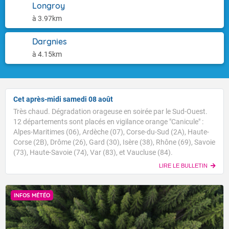
Longroy
à 3.97km
Dargnies
à 4.15km
Cet après-midi samedi 08 août
Très chaud. Dégradation orageuse en soirée par le Sud-Ouest.
12 départements sont placés en vigilance orange "Canicule" :
Alpes-Maritimes (06), Ardèche (07), Corse-du-Sud (2A), Haute-
Corse (2B), Drôme (26), Gard (30), Isère (38), Rhône (69), Savoie
(73), Haute-Savoie (74), Var (83), et Vaucluse (84).
LIRE LE BULLETIN
INFOS MÉTÉO