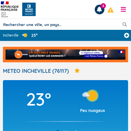
4
25°
Incheville
Prévisions
TOUS LES RÉSULTATS
METEO INCHEVILLE (76117)
Articles
23°
Peu nuageux