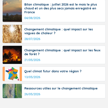
vent turbulent soufflant de secteur nord-ouest à nord, ou ouest à nord-
Bilan climatique : juillet 2026 est le mois le plus
ouest, dans un secteur qui part du Roussillon à la vallée de l’Aude et à
chaud et un des plus secs jamais enregistré en
l’ouest de l’Hérault. L’étymologie de ce vent vient du latin trasmontanus,
France
signifiant au-delà des monts, en allusion aux régions montagneuses
d’où provient ce vent.
04/08/2026
Changement climatique : quel impact sur les
vagues de chaleur ?
28/07/2026
Changement climatique : quel impact sur les feux
de forêt ?
21/05/2026
Quel climat futur dans votre région ?
13/05/2026
Ressources utiles sur le changement climatique
26/05/2026