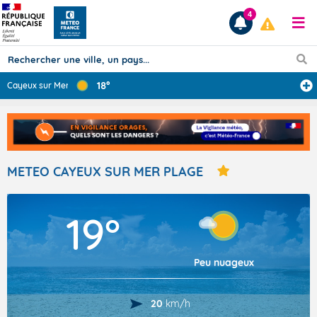
4
18°
Cayeux sur Mer
Prévisions
TOUS LES RÉSULTATS
METEO CAYEUX SUR MER PLAGE
Articles
19°
Peu nuageux
20
km/h