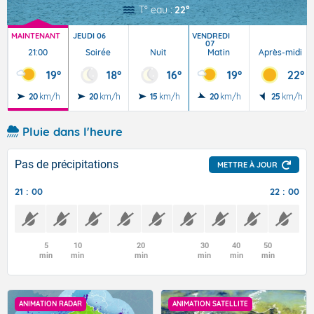
T° eau :
22°
MAINTENANT
JEUDI 06
VENDREDI
07
21:00
Soirée
Nuit
Matin
Après-midi
19°
18°
16°
19°
22°
20
km/h
20
km/h
15
km/h
20
km/h
25
km/h
Pluie dans l'heure
Pas de précipitations
METTRE À JOUR
21 : 00
22 : 00
5
10
20
30
40
50
min
min
min
min
min
min
ANIMATION RADAR
ANIMATION SATELLITE