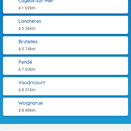
Cayeux-sur-Mer
à 1.02km
Lanchères
à 5.36km
Brutelles
à 5.74km
Pendé
à 7.03km
Vaudricourt
à 8.51km
Woignarue
à 8.88km