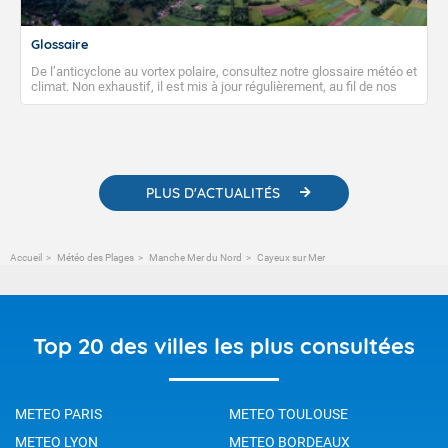
Glossaire
De l’anticyclone au vortex polaire, consultez notre glossaire météo et
climat. Non exhaustif, il est mis à jour régulièrement, au fil de nos
publications. Vous y trouverez également des liens utiles vers nos
contenus pédagogiques concernant les phénomènes
météorologiques et des informations scientifiques sur le
changement climatique.
PLUS D'ACTUALITÉS
Accueil
Météo des Plages
Manche Mer du Nord
Cayeux sur Mer
Top 20 des villes les plus consultées
METEO PARIS
METEO TOULOUSE
METEO LYON
METEO BORDEAUX