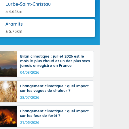
-France jusque
aison.
Lurbe-Saint-Christau
sur la Corse.
à 4.64km
des Pyrénées,
. En marge de
Aramits
rection de la
di. En soirée,
à 5.75km
 sur
e thermomètre
squ'à 22 à 24,
culier, sur le
Bilan climatique : juillet 2026 est le
, hors côtes
mois le plus chaud et un des plus secs
nt 38 ou 39
jamais enregistré en France
04/08/2026
Changement climatique : quel impact
sur les vagues de chaleur ?
28/07/2026
Changement climatique : quel impact
sur les feux de forêt ?
21/05/2026