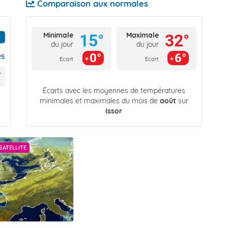
Comparaison aux normales
Minimale
Maximale
15°
32°
du jour
du jour
0°
6°
25
Ecart
Ecart
Écarts avec les moyennes de températures
minimales et maximales du mois de
août
sur
Issor
SATELLITE