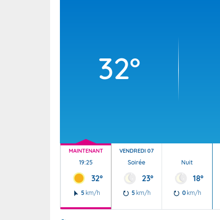
Wallis e
Grand fr
32°
MAINTENANT
VENDREDI 07
19:25
Soirée
Nuit
32°
23°
18°
5
km/h
5
km/h
0
km/h