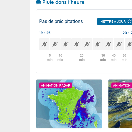
Pluie dans l'heure
Pas de précipitations
METTRE À JOUR
19 : 25
20 : 
5
10
20
30
40
50
min
min
min
min
min
min
ANIMATION RADAR
ANIMATION 