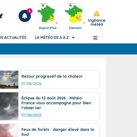
4
Vigilance
météo
Aujourd'hui
Demain
OS ACTUALITÉS
LA MÉTÉO DE A À Z
Articles
ngers
Retour progressif de la chaleur
Phénomènes dangereux de J+2 à J+7
07/08/2026
civile
Avertissement pluies intenses à l'échelle
des communes (Apic)
és
Éclipse du 12 août 2026 : Météo-
Bulletins Marine
France vous accompagne pour bien
l'observer
ateur de
Bulletins d'estimation du risque
d'avalanche
07/08/2026
-pompier
Météo des forêts
Feux de forêts : danger élevé dans le
Vigicrues
Sud