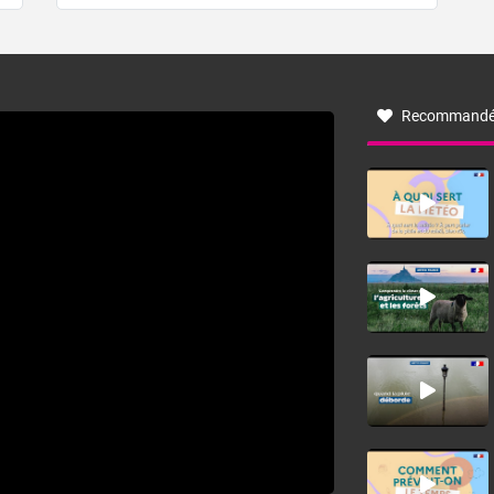
de forêt. Mais qu'est-ce que la tramontane ? Quelles sont
ses caractéristiques ? La tramontane est un vent
turbulent soufflant de secteur nord-ouest à nord, ou ouest
à nord-ouest, dans un secteur qui part du Roussillon à la
vallée de l’Aude et à l’ouest de l’Hérault. L’étymologie de
ce vent vient du latin trasmontanus, signifiant au-delà des
monts, en allusion aux régions montagneuses d’où
Recommandé
provient ce vent.