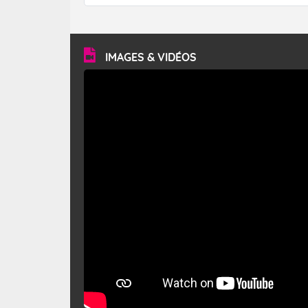
forêt. Mais qu'est-ce que le mistral ? Quelles sont ses
caractéristiques ? Le mistral est un vent régional,
turbulent et généralement sec, pouvant souffler à une
vitesse moyenne de 50 km/h et atteindre 80 à 100 km/h
en rafales, parfois davantage. Il parcourt la basse vallée
du Rhône et la Provence et envahit le littoral
IMAGES & VIDÉOS
méditerranéen à partir de la Camargue.