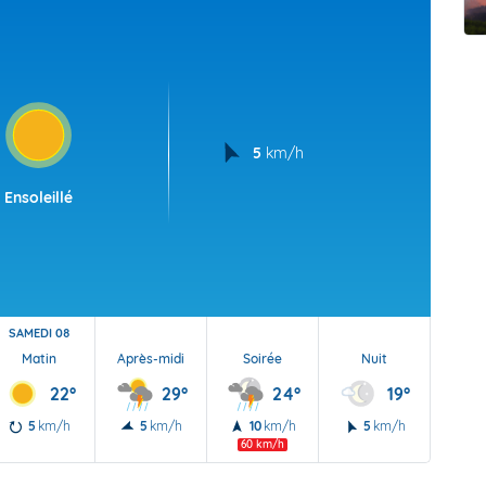
t Futuna
oid
5
km/h
Ensoleillé
SAMEDI 08
Matin
Après-midi
Soirée
Nuit
22°
29°
24°
19°
5
km/h
5
km/h
10
km/h
5
km/h
60 km/h