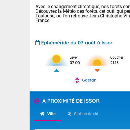
Avec le changement climatique, nos forêts sont
Découvrez la Météo des forêts, cet outil qui pe
Toulouse, où l'on retrouve Jean-Christophe Vi
France.
Ephéméride du 07 août à Issor
Voici les tem
Lever
Coucher
22/14 Paris :
07:00
21:18
Clermont-Fd :
Limoges : 29/
Lille : 25/15
Gaétan
TENDANCE P
Demain same
Pour la sema
Très chaud
A PROXIMITÉ DE ISSOR
samedi, 12
Au niveau du 
températures 
Alpes-Marit
Ville
Station de ski
Drôme (26),
Tendance des
(74), Var (8
2026 :