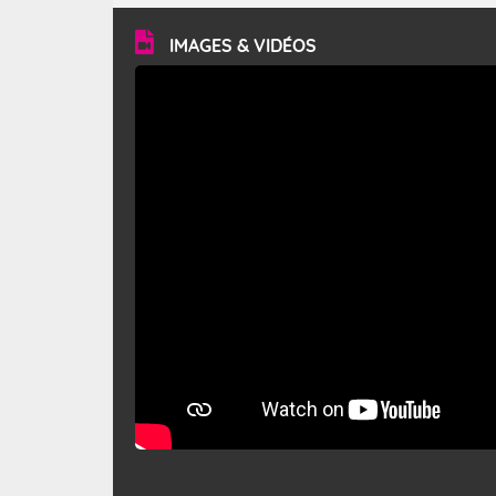
vitesse moyenne de 50 km/h et atteindre 80 à 100 km/h
en rafales, parfois davantage. Il parcourt la basse vallée
du Rhône et la Provence et envahit le littoral
IMAGES & VIDÉOS
méditerranéen à partir de la Camargue.