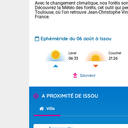
Avec le changement climatique, nos forêts sont
Découvrez la Météo des forêts, cet outil qui pe
Toulouse, où l'on retrouve Jean-Christophe Vi
France.
Ephéméride du 06 août à Issou
Lever
Coucher
Voici les tem
06:33
21:26
28 Lyon : 31 
: 27 Nancy : 
31 Lille : 26 
Sauveur
TENDANCE P
Demain : ven
Pour la sema
A PROXIMITÉ DE ISSOU
Calme, enso
Cette semain
La journée s'
temps devrait 
Ville
territoire. O
Tendance des
pyrénéennes, l
2026 :
alors que la 