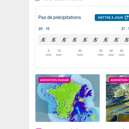
Pas de précipitations
METTRE À JOUR
20 : 15
21 : 
5
10
20
30
40
50
min
min
min
min
min
min
ANIMATION RADAR
ANIMATION 