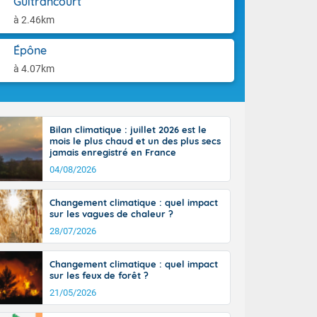
Guitrancourt
ttoral l'après-
aison.
n général, 14
à 2.46km
r
sse, il fait
Épône
ouvent 30 à 35
à 4.07km
Bilan climatique : juillet 2026 est le
mois le plus chaud et un des plus secs
jamais enregistré en France
04/08/2026
Changement climatique : quel impact
sur les vagues de chaleur ?
28/07/2026
Changement climatique : quel impact
sur les feux de forêt ?
21/05/2026