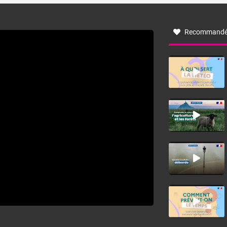
à nord-ouest, dans un secteur qui part du Roussillon à la
vallée de l’Aude et à l’ouest de l’Hérault. L’étymologie de
ce vent vient du latin trasmontanus, signifiant au-delà des
monts, en allusion aux régions montagneuses d’où
Recommandé
provient ce vent.