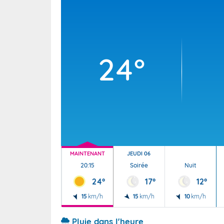
Wallis e
Grand fr
24°
MAINTENANT
JEUDI 06
20:15
Soirée
Nuit
24°
17°
12°
15
km/h
15
km/h
10
km/h
Pluie dans l'heure