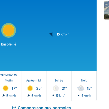
t Futuna
oid
15
km/h
Ensoleillé
VENDREDI 07
Matin
Après-midi
Soirée
Nuit
17°
25°
21°
15°
5
km/h
5
km/h
15
km/h
5
km/h
Comparaison aux normales