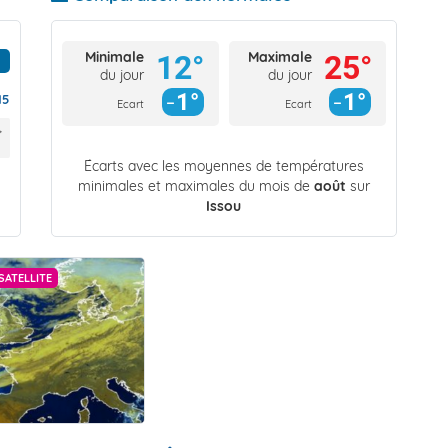
Minimale
Maximale
12°
25°
du jour
du jour
1°
1°
15
Ecart
Ecart
Écarts avec les moyennes de températures
minimales et maximales du mois de
août
sur
Issou
SATELLITE