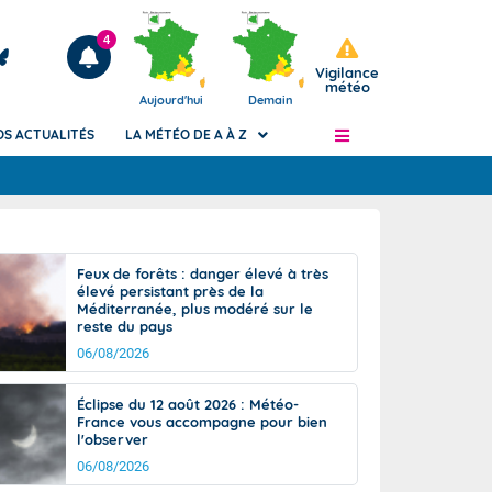
4
Vigilance
météo
Aujourd'hui
Demain
OS ACTUALITÉS
LA MÉTÉO DE A À Z
Articles
ngers
Feux de forêts : danger élevé à très
Phénomènes dangereux de J+2 à J+7
élevé persistant près de la
civile
Méditerranée, plus modéré sur le
Avertissement pluies intenses à l'échelle
reste du pays
des communes (Apic)
és
06/08/2026
Bulletins Marine
ateur de
Bulletins d'estimation du risque
Éclipse du 12 août 2026 : Météo-
d'avalanche
France vous accompagne pour bien
-pompier
l'observer
Météo des forêts
06/08/2026
Vigicrues