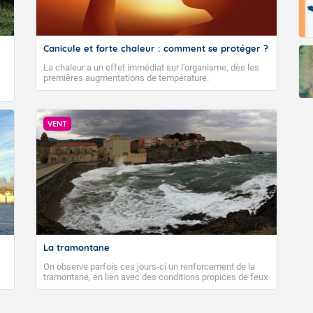
Canicule et forte chaleur : comment se protéger ?
La chaleur a un effet immédiat sur l’organisme, dès les
premières augmentations de température.
VENT
La tramontane
On observe parfois ces jours-ci un renforcement de la
tramontane, en lien avec des conditions propices de feux
de forêt. Mais qu'est-ce que la tramontane ? Quelles sont
ses caractéristiques ? La tramontane est un vent
turbulent soufflant de secteur nord-ouest à nord, ou ouest