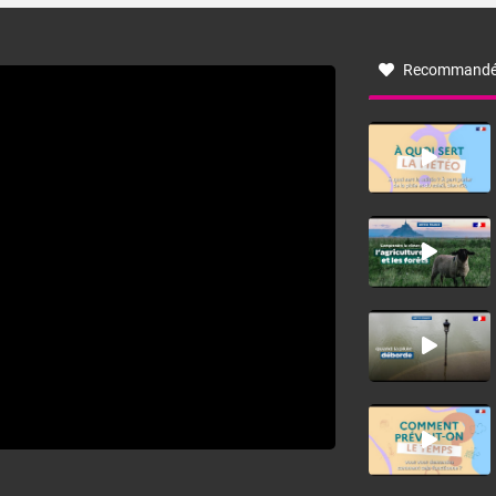
à nord-ouest, dans un secteur qui part du Roussillon à la
vallée de l’Aude et à l’ouest de l’Hérault. L’étymologie de
ce vent vient du latin trasmontanus, signifiant au-delà des
monts, en allusion aux régions montagneuses d’où
Recommandé
provient ce vent.