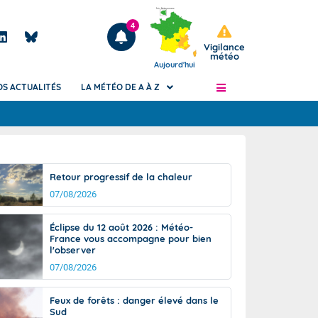
4
Vigilance
météo
Aujourd'hui
OS ACTUALITÉS
LA MÉTÉO DE A À Z
Articles
ngers
Retour progressif de la chaleur
Phénomènes dangereux de J+2 à J+7
07/08/2026
civile
Avertissement pluies intenses à l'échelle
des communes (Apic)
és
Éclipse du 12 août 2026 : Météo-
Bulletins Marine
France vous accompagne pour bien
l'observer
ateur de
Bulletins d'estimation du risque
d'avalanche
07/08/2026
-pompier
Météo des forêts
Feux de forêts : danger élevé dans le
Vigicrues
Sud