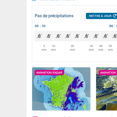
Pas de précipitations
METTRE À JOUR
05 : 10
06 : 
5
10
20
30
40
50
min
min
min
min
min
min
ANIMATION RADAR
ANIMATION 