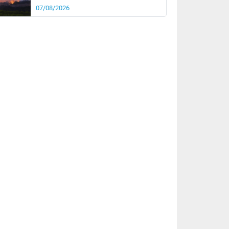
07/08/2026
rée
Nuit
29°
23°
km/h
5
km/h