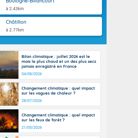
Boulogne-Billancourt
aison.
r l'Occitanie
à 2.43km
e puis
région Midi-
Châtillon
tié nord du
rranéen. Les
à 2.77km
-totalité du
et même
Bilan climatique : juillet 2026 est le
mois le plus chaud et un des plus secs
jamais enregistré en France
04/08/2026
Changement climatique : quel impact
sur les vagues de chaleur ?
28/07/2026
Changement climatique : quel impact
sur les feux de forêt ?
21/05/2026