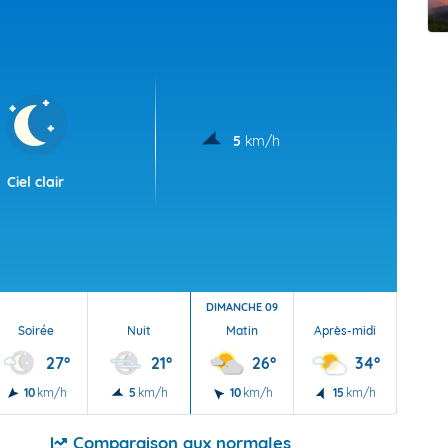
t Futuna
oid
5
km/h
Ciel clair
DIMANCHE 09
Soirée
Nuit
Matin
Après-midi
Soi
27°
21°
26°
34°
10
km/h
5
km/h
10
km/h
15
km/h
20
Comparaison aux normales