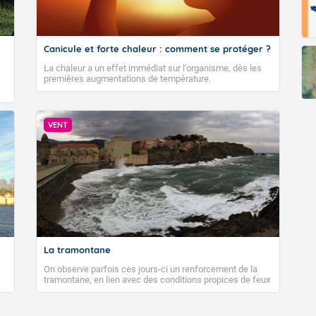
Canicule et forte chaleur : comment se protéger ?
La chaleur a un effet immédiat sur l’organisme, dès les
premières augmentations de température.
VENT
La tramontane
On observe parfois ces jours-ci un renforcement de la
tramontane, en lien avec des conditions propices de feux
de forêt. Mais qu'est-ce que la tramontane ? Quelles sont
ses caractéristiques ? La tramontane est un vent
turbulent soufflant de secteur nord-ouest à nord, ou ouest