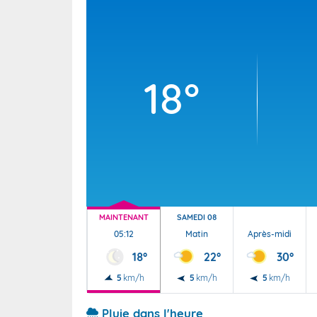
Wallis e
Grand fr
18°
MAINTENANT
SAMEDI 08
05:12
Matin
Après-midi
18°
22°
30°
5
km/h
5
km/h
5
km/h
Pluie dans l'heure