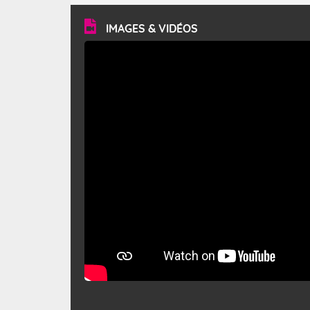
vitesse moyenne de 50 km/h et atteindre 80 à 100 km/h
en rafales, parfois davantage. Il parcourt la basse vallée
du Rhône et la Provence et envahit le littoral
IMAGES & VIDÉOS
méditerranéen à partir de la Camargue.