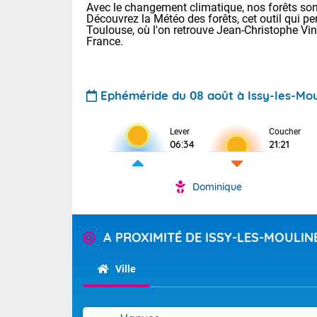
Avec le changement climatique, nos forêts sont
Découvrez la Météo des forêts, cet outil qui pe
Toulouse, où l'on retrouve Jean-Christophe Vi
France.
Ephéméride du 08 août à Issy-les-Mo
Voici les tem
Lever
Coucher
06:34
21:21
31 Lyon : 35 
: 32 Nancy : 
31 Lille : 28 
Dominique
Aujourd'hui 
TENDANCE P
Très chaud
Pour la sema
A PROXIMITÉ DE ISSY-LES-MOULI
En matinée, le
Au niveau du 
températures 
Ville
aux Hauts-de-F
Corse. L'aprè
Tendance des
Pyrénées, la
2026 :
Les orages py