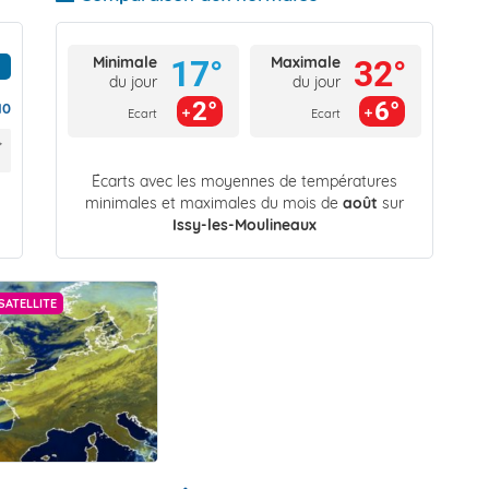
Minimale
Maximale
17°
32°
du jour
du jour
2°
6°
10
Ecart
Ecart
Écarts avec les moyennes de températures
minimales et maximales du mois de
août
sur
Issy-les-Moulineaux
SATELLITE