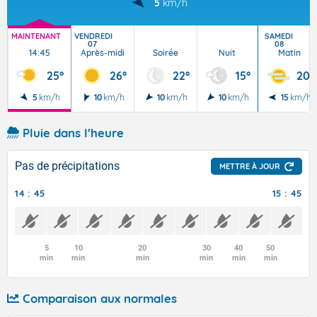
5
km/h
MAINTENANT
VENDREDI
SAMEDI
07
08
14:45
Après-midi
Soirée
Nuit
Matin
25°
26°
22°
15°
20°
5
km/h
10
km/h
10
km/h
10
km/h
15
km/h
Pluie dans l'heure
Pas de précipitations
METTRE À JOUR
14 : 45
15 : 45
5
10
20
30
40
50
min
min
min
min
min
min
Comparaison aux normales