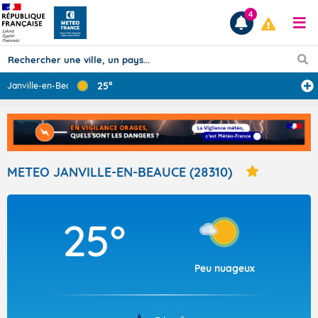
4
25°
Janville-en-Bea
...
Prévisions
TOUS LES RÉSULTATS
METEO JANVILLE-EN-BEAUCE (28310)
Articles
25°
Peu nuageux