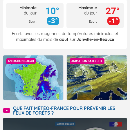
Minimale
Maximale
10°
27°
du jour
du jour
3°
1°
Ecart
Ecart
Écarts avec les moyennes de températures minimales et
maximales du mois de
août
sur
Janville-en-Beauce
ANIMATION RADAR
ANIMATION SATELLITE
QUE FAIT MÉTÉO-FRANCE POUR PRÉVENIR LES
FEUX DE FORÊTS ?