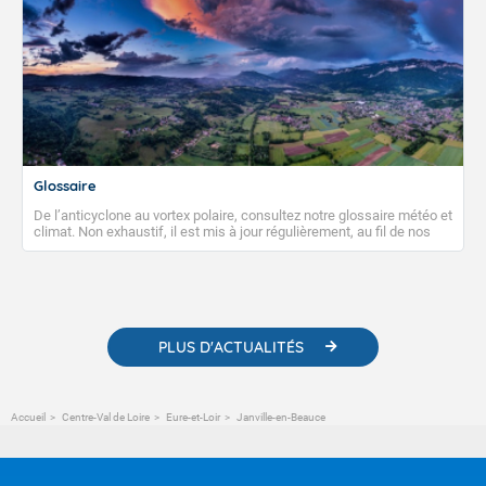
Glossaire
De l’anticyclone au vortex polaire, consultez notre glossaire météo et
climat. Non exhaustif, il est mis à jour régulièrement, au fil de nos
publications. Vous y trouverez également des liens utiles vers nos
contenus pédagogiques concernant les phénomènes
météorologiques et des informations scientifiques sur le
changement climatique.
PLUS D'ACTUALITÉS
Accueil
Centre-Val de Loire
Eure-et-Loir
Janville-en-Beauce