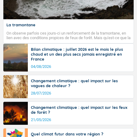
Fermer
La tramontane
On observe parfois ces jours-ci un renforcement de la tramontane, en
lien avec des conditions propices de feux de forêt. Mais qu'est-ce que la
tramontane ? Quelles sont ses caractéristiques ? La tramontane est un
vent turbulent soufflant de secteur nord-ouest à nord, ou ouest à nord-
Bilan climatique : juillet 2026 est le mois le plus
ouest, dans un secteur qui part du Roussillon à la vallée de l’Aude et à
chaud et un des plus secs jamais enregistré en
l’ouest de l’Hérault. L’étymologie de ce vent vient du latin trasmontanus,
France
signifiant au-delà des monts, en allusion aux régions montagneuses
d’où provient ce vent.
04/08/2026
Changement climatique : quel impact sur les
vagues de chaleur ?
28/07/2026
Changement climatique : quel impact sur les feux
de forêt ?
21/05/2026
Quel climat futur dans votre région ?