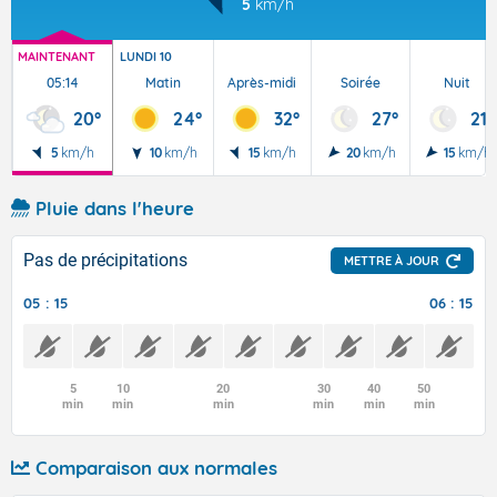
5
km/h
MAINTENANT
LUNDI 10
05:14
Matin
Après-midi
Soirée
Nuit
20°
24°
32°
27°
21°
5
km/h
10
km/h
15
km/h
20
km/h
15
km/h
Pluie dans l'heure
Pas de précipitations
METTRE À JOUR
05 : 15
06 : 15
5
10
20
30
40
50
min
min
min
min
min
min
Comparaison aux normales