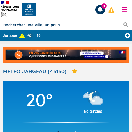
4
19°
Jargeau
Prévisions
TOUS LES RÉSULTATS
METEO JARGEAU (45150)
Articles
20°
Eclaircies