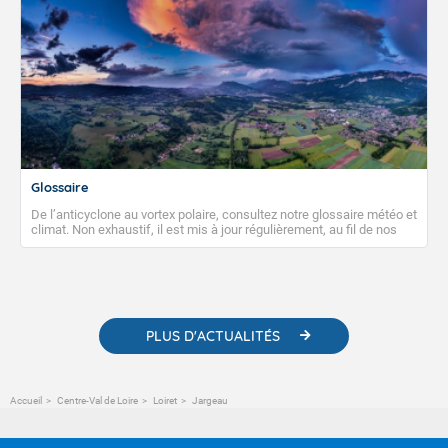
Glossaire
De l’anticyclone au vortex polaire, consultez notre glossaire météo et
climat. Non exhaustif, il est mis à jour régulièrement, au fil de nos
publications. Vous y trouverez également des liens utiles vers nos
contenus pédagogiques concernant les phénomènes
météorologiques et des informations scientifiques sur le
changement climatique.
PLUS D'ACTUALITÉS
Accueil
Centre-Val de Loire
Loiret
Jargeau