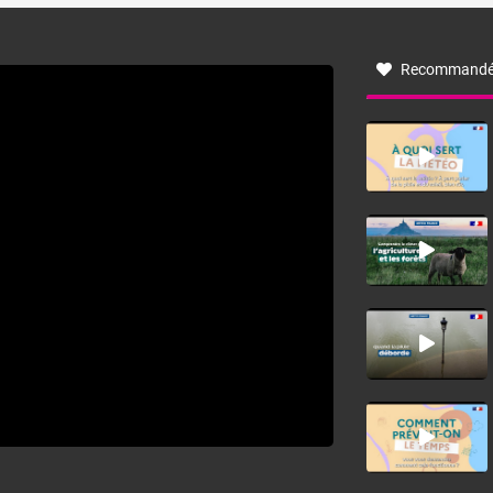
à nord-ouest, dans un secteur qui part du Roussillon à la
vallée de l’Aude et à l’ouest de l’Hérault. L’étymologie de
ce vent vient du latin trasmontanus, signifiant au-delà des
monts, en allusion aux régions montagneuses d’où
Recommandé
provient ce vent.