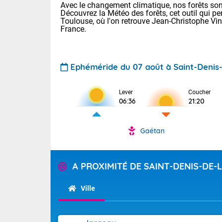
Avec le changement climatique, nos forêts sont
Découvrez la Météo des forêts, cet outil qui pe
Toulouse, où l'on retrouve Jean-Christophe Vi
France.
Ephéméride du 07 août à Saint-Denis-
Lever
Coucher
Voici les tem
06:36
21:20
31 Lyon : 35 
: 32 Nancy : 
32 Lille : 28 
Gaétan
TENDANCE P
Demain : sam
Pour la sema
A PROXIMITÉ DE SAINT-DENIS-DE-
Très chaud
Au niveau du 
En matinée, le
températures 
Ville
Le soleil domi
Tendance des
donnent quel
2026 :
sur les Pyrén