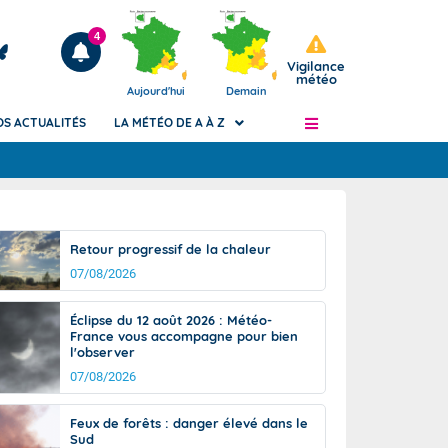
4
Vigilance
météo
Aujourd'hui
Demain
OS ACTUALITÉS
LA MÉTÉO DE A À Z
Articles
ngers
Retour progressif de la chaleur
Phénomènes dangereux de J+2 à J+7
07/08/2026
civile
Avertissement pluies intenses à l'échelle
des communes (Apic)
és
Éclipse du 12 août 2026 : Météo-
Bulletins Marine
France vous accompagne pour bien
l'observer
ateur de
Bulletins d'estimation du risque
d'avalanche
07/08/2026
-pompier
Météo des forêts
Feux de forêts : danger élevé dans le
Vigicrues
Sud