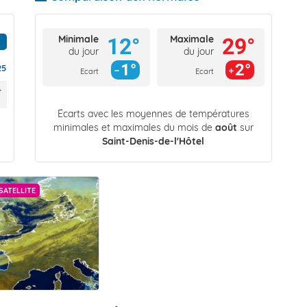
Minimale
Maximale
12°
29°
du jour
du jour
1°
2°
25
Ecart
Ecart
Écarts avec les moyennes de températures
minimales et maximales du mois de
août
sur
Saint-Denis-de-l'Hôtel
SATELLITE