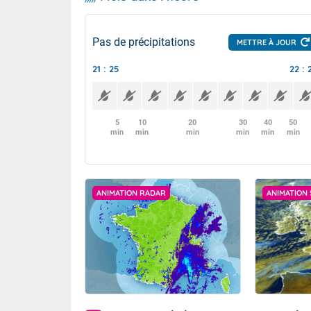
Pas de précipitations
METTRE À JOUR
21 : 25
22 : 
5
10
20
30
40
50
min
min
min
min
min
min
ANIMATION RADAR
ANIMATION 