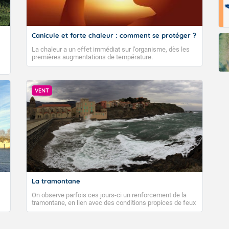
Canicule et forte chaleur : comment se protéger ?
La chaleur a un effet immédiat sur l’organisme, dès les
premières augmentations de température.
VENT
La tramontane
On observe parfois ces jours-ci un renforcement de la
tramontane, en lien avec des conditions propices de feux
de forêt. Mais qu'est-ce que la tramontane ? Quelles sont
ses caractéristiques ? La tramontane est un vent
turbulent soufflant de secteur nord-ouest à nord, ou ouest