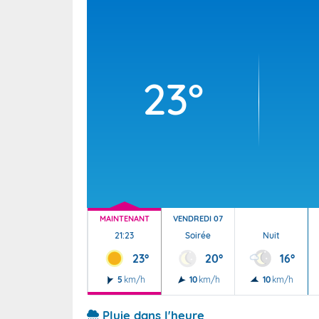
Wallis e
Grand fr
23°
MAINTENANT
VENDREDI 07
21:23
Soirée
Nuit
23°
20°
16°
5
km/h
10
km/h
10
km/h
Pluie dans l'heure