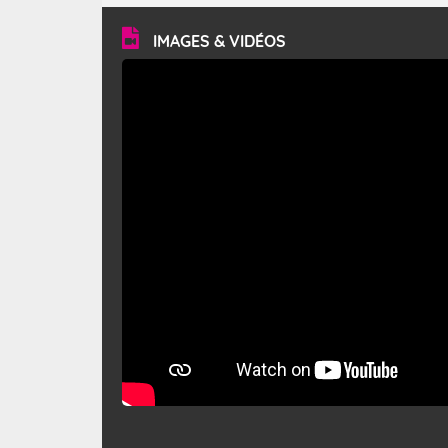
vitesse moyenne de 50 km/h et atteindre 80 à 100 km/h
en rafales, parfois davantage. Il parcourt la basse vallée
du Rhône et la Provence et envahit le littoral
IMAGES & VIDÉOS
méditerranéen à partir de la Camargue.