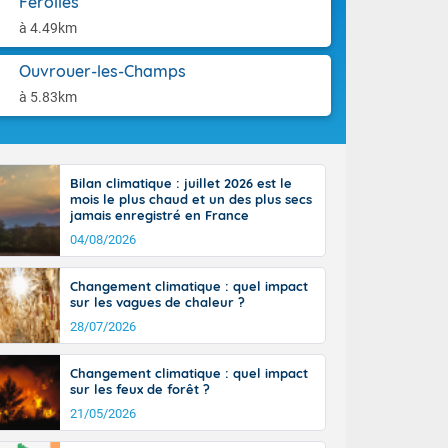
Férolles
orages
aison.
ne, le Poitou-
à 4.49km
 de 8 à 13
re 26 sur le
Ouvrouer-les-Champs
 nouveau
à 5.83km
 dans le sud-
Bilan climatique : juillet 2026 est le
mois le plus chaud et un des plus secs
jamais enregistré en France
04/08/2026
Changement climatique : quel impact
sur les vagues de chaleur ?
28/07/2026
Changement climatique : quel impact
sur les feux de forêt ?
21/05/2026