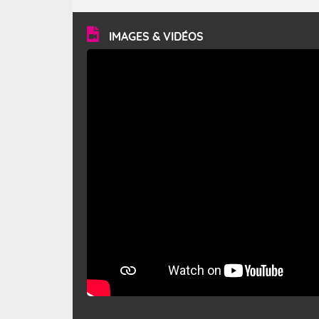
turbulent et généralement sec, pouvant souffler à une
vitesse moyenne de 50 km/h et atteindre 80 à 100 km/h
en rafales, parfois davantage. Il parcourt la basse vallée
du Rhône et la Provence et envahit le littoral
IMAGES & VIDÉOS
méditerranéen à partir de la Camargue.