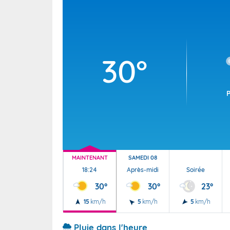
Wallis e
Grand fr
30°
MAINTENANT
SAMEDI 08
18:24
Après-midi
Soirée
30°
30°
23°
15
km/h
5
km/h
5
km/h
Pluie dans l'heure