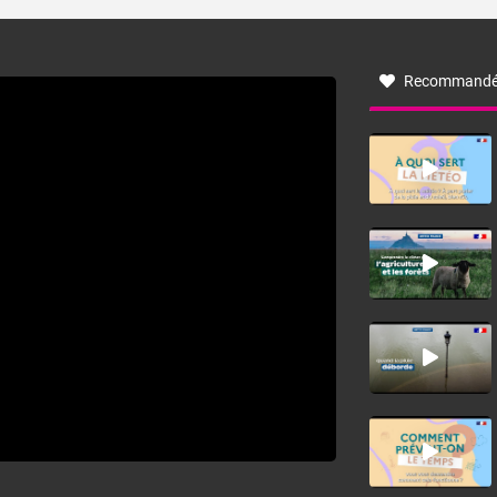
turbulent soufflant de secteur nord-ouest à nord, ou ouest
à nord-ouest, dans un secteur qui part du Roussillon à la
vallée de l’Aude et à l’ouest de l’Hérault. L’étymologie de
ce vent vient du latin trasmontanus, signifiant au-delà des
monts, en allusion aux régions montagneuses d’où
Recommandé
provient ce vent.