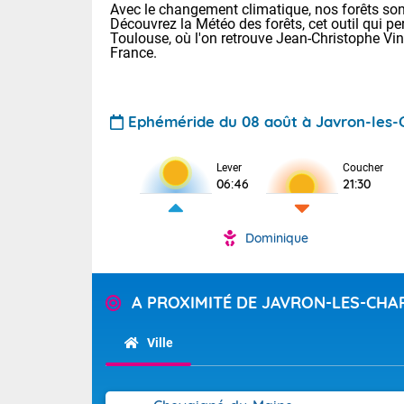
Avec le changement climatique, nos forêts sont
Découvrez la Météo des forêts, cet outil qui pe
Toulouse, où l'on retrouve Jean-Christophe Vi
France.
Ephéméride du 08 août à Javron-les-
Voici les tem
Lever
Coucher
06:46
21:30
29/16 Paris :
Clermont-Fd :
Limoges : 33/
Dominique
Lille : 28/15
TENDANCE P
Demain dima
Pour la sema
A PROXIMITÉ DE JAVRON-LES-CHA
Temps orag
département
Les températu
sensible, auc
(2A), Haute
Ville
Savoie (73)
Tendance des
septembre 20
Des résidus p