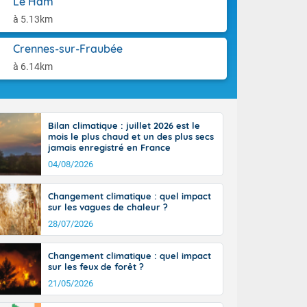
Le Ham
'Île-de-
aison.
isolés
à 5.13km
maritimes sont
ondées sont
Crennes-sur-Fraubée
tinée, un peu
à 6.14km
ud du pays,
étroite
midi du Massif
de la
Bilan climatique : juillet 2026 est le
ciel est le
mois le plus chaud et un des plus secs
lle salve
jamais enregistré en France
nant de bons
04/08/2026
e vent,
r les deux
Changement climatique : quel impact
ine, entre 11
sur les vagues de chaleur ?
28 sur les
ns l'intérieur
28/07/2026
 en vallée de
Changement climatique : quel impact
sur les feux de forêt ?
21/05/2026