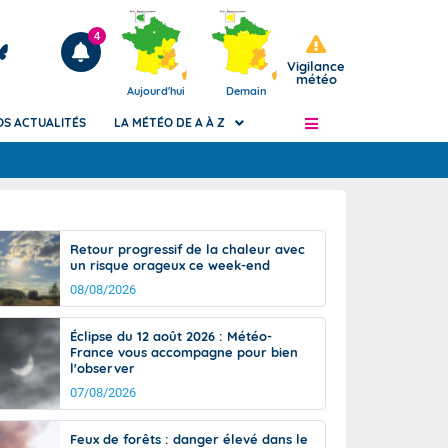
4
Vigilance
météo
Aujourd'hui
Demain
OS ACTUALITÉS
LA MÉTÉO DE A À Z
Articles
ngers
Retour progressif de la chaleur avec
Phénomènes dangereux de J+2 à J+7
un risque orageux ce week-end
civile
Avertissement pluies intenses à l'échelle
08/08/2026
des communes (Apic)
és
Bulletins Marine
Éclipse du 12 août 2026 : Météo-
France vous accompagne pour bien
ateur de
Bulletins d'estimation du risque
l'observer
d'avalanche
07/08/2026
-pompier
Météo des forêts
Vigicrues
Feux de forêts : danger élevé dans le