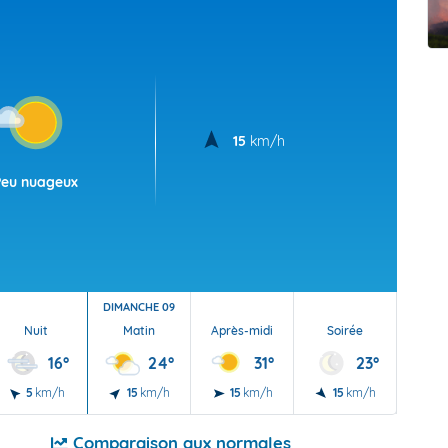
t Futuna
oid
15
km/h
Peu nuageux
DIMANCHE 09
Nuit
Matin
Après-midi
Soirée
Nu
16°
24°
31°
23°
5
km/h
15
km/h
15
km/h
15
km/h
10
Comparaison aux normales