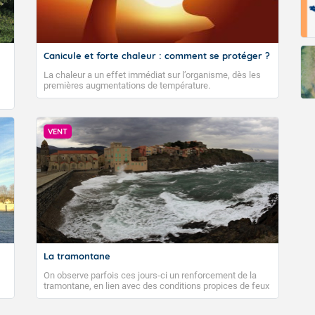
Canicule et forte chaleur : comment se protéger ?
La chaleur a un effet immédiat sur l’organisme, dès les
premières augmentations de température.
VENT
La tramontane
On observe parfois ces jours-ci un renforcement de la
tramontane, en lien avec des conditions propices de feux
de forêt. Mais qu'est-ce que la tramontane ? Quelles sont
ses caractéristiques ? La tramontane est un vent