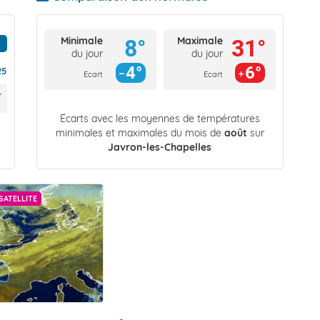
Minimale
Maximale
8°
31°
du jour
du jour
4°
6°
25
Ecart
Ecart
Écarts avec les moyennes de températures
minimales et maximales du mois de
août
sur
Javron-les-Chapelles
SATELLITE