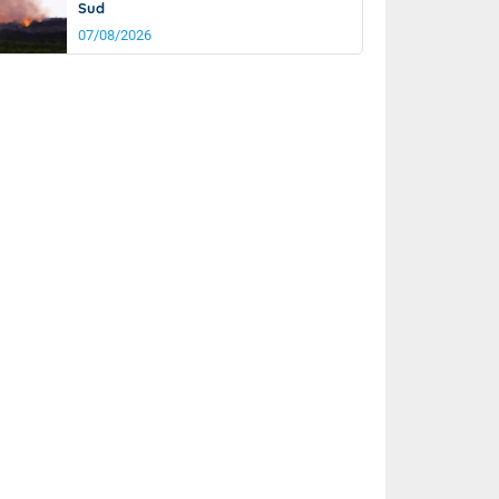
Sud
07/08/2026
it
17°
km/h