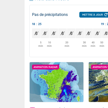
Pas de précipitations
METTRE À JOUR
18 : 25
19 : 
5
10
20
30
40
50
min
min
min
min
min
min
ANIMATION RADAR
ANIMATION 