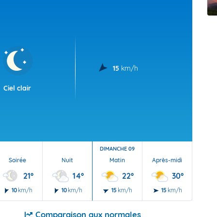
t Futuna
oid
15
km/h
Ciel clair
DIMANCHE 09
Soirée
Nuit
Matin
Après-midi
Soi
21°
14°
22°
30°
10
km/h
10
km/h
15
km/h
15
km/h
10
Comparaison aux normales