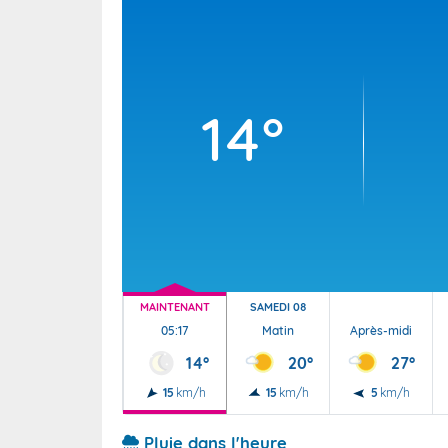
Wallis e
Grand fr
14°
MAINTENANT
SAMEDI 08
05:17
Matin
Après-midi
14°
20°
27°
15
km/h
15
km/h
5
km/h
Pluie dans l'heure