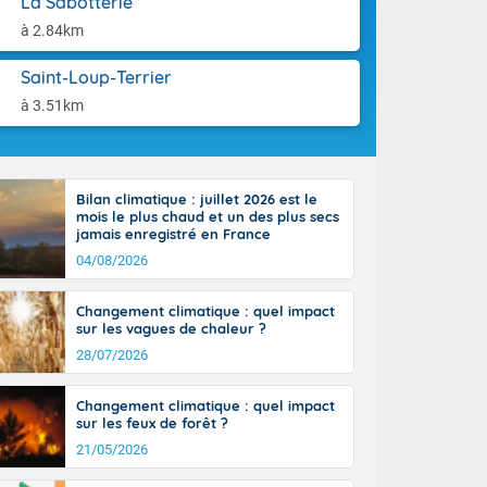
La Sabotterie
aison.
r l'Occitanie
à 2.84km
e puis
région Midi-
Saint-Loup-Terrier
tié nord du
rranéen. Les
à 3.51km
-totalité du
et même
Bilan climatique : juillet 2026 est le
mois le plus chaud et un des plus secs
jamais enregistré en France
04/08/2026
Changement climatique : quel impact
sur les vagues de chaleur ?
28/07/2026
Changement climatique : quel impact
sur les feux de forêt ?
21/05/2026