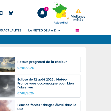
4
Vigilance
météo
Aujourd'hui
OS ACTUALITÉS
LA MÉTÉO DE A À Z
Articles
ngers
Retour progressif de la chaleur
Phénomènes dangereux de J+2 à J+7
07/08/2026
civile
Avertissement pluies intenses à l'échelle
des communes (Apic)
és
Éclipse du 12 août 2026 : Météo-
Bulletins Marine
France vous accompagne pour bien
l'observer
ateur de
Bulletins d'estimation du risque
d'avalanche
07/08/2026
-pompier
Météo des forêts
Feux de forêts : danger élevé dans le
Vigicrues
Sud