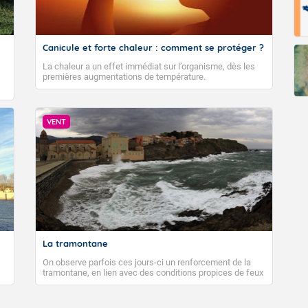
Canicule et forte chaleur : comment se protéger ?
La chaleur a un effet immédiat sur l’organisme, dès les
premières augmentations de température.
VENT
La tramontane
On observe parfois ces jours-ci un renforcement de la
tramontane, en lien avec des conditions propices de feux
de forêt. Mais qu'est-ce que la tramontane ? Quelles sont
ses caractéristiques ? La tramontane est un vent
turbulent soufflant de secteur nord-ouest à nord, ou ouest