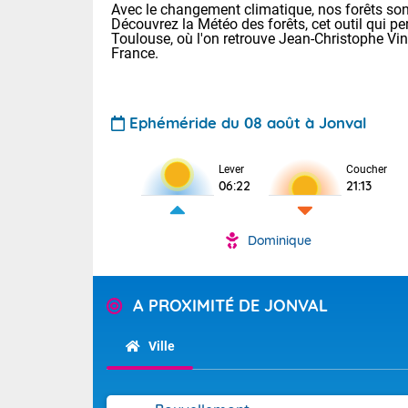
Avec le changement climatique, nos forêts sont
Découvrez la Météo des forêts, cet outil qui pe
Toulouse, où l'on retrouve Jean-Christophe Vi
France.
Ephéméride du 08 août à Jonval
Voici les tem
Lever
Coucher
06:22
21:13
31 Lyon : 35 
: 32 Nancy : 
31 Lille : 28 
Dominique
Aujourd'hui 
TENDANCE P
Très chaud
Pour la sema
A PROXIMITÉ DE JONVAL
En matinée, le
Au niveau du 
températures 
Ville
aux Hauts-de-F
Corse. L'aprè
Tendance des
Pyrénées, la
2026 :
Les orages py