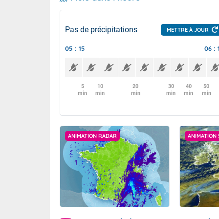
Pas de précipitations
METTRE À JOUR
05 : 15
06 : 
5
10
20
30
40
50
min
min
min
min
min
min
ANIMATION RADAR
ANIMATION 