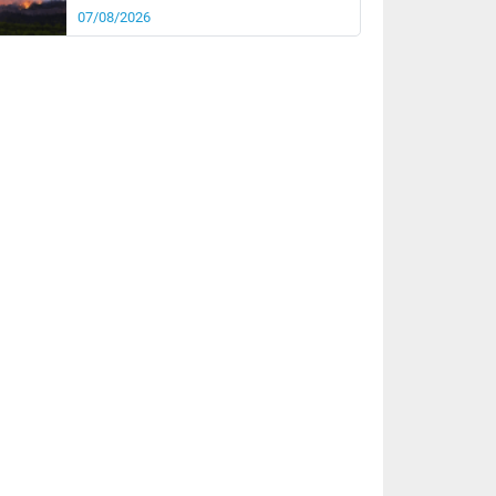
07/08/2026
rée
Nuit
23°
18°
km/h
5
km/h