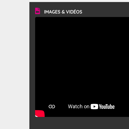
vitesse moyenne de 50 km/h et atteindre 80 à 100 km/h
en rafales, parfois davantage. Il parcourt la basse vallée
du Rhône et la Provence et envahit le littoral
IMAGES & VIDÉOS
méditerranéen à partir de la Camargue.