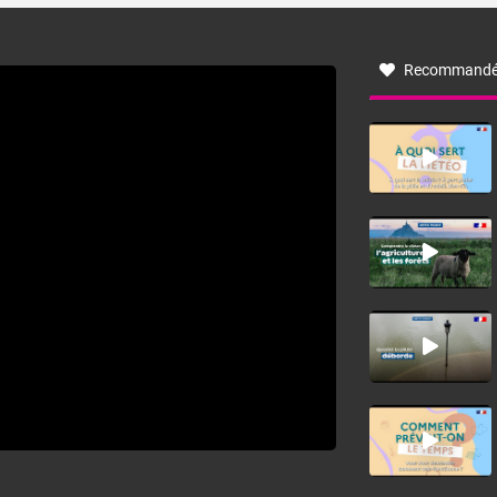
à nord-ouest, dans un secteur qui part du Roussillon à la
vallée de l’Aude et à l’ouest de l’Hérault. L’étymologie de
ce vent vient du latin trasmontanus, signifiant au-delà des
monts, en allusion aux régions montagneuses d’où
Recommandé
provient ce vent.