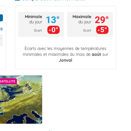
Minimale
Maximale
13°
29°
du jour
du jour
0°
5°
15
Ecart
Ecart
Écarts avec les moyennes de températures
minimales et maximales du mois de
août
sur
Jonval
SATELLITE