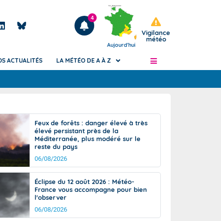
4
Vigilance
météo
Aujourd'hui
OS ACTUALITÉS
LA MÉTÉO DE A À Z
Articles
ngers
Feux de forêts : danger élevé à très
Phénomènes dangereux de J+2 à J+7
élevé persistant près de la
civile
Méditerranée, plus modéré sur le
Avertissement pluies intenses à l'échelle
reste du pays
des communes (Apic)
és
06/08/2026
Bulletins Marine
ateur de
Bulletins d'estimation du risque
Éclipse du 12 août 2026 : Météo-
d'avalanche
France vous accompagne pour bien
-pompier
l'observer
Météo des forêts
06/08/2026
Vigicrues