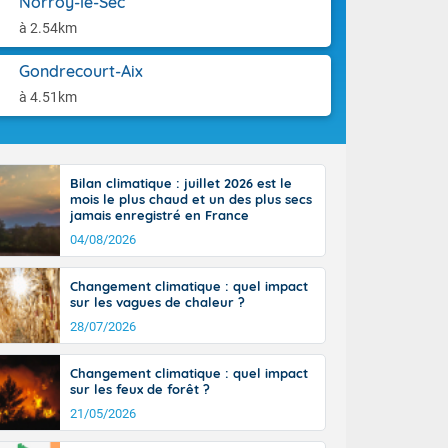
Norroy-le-Sec
ttoral l'après-
aison.
n général, 14
à 2.54km
r
sse, il fait
Gondrecourt-Aix
ouvent 30 à 35
à 4.51km
Bilan climatique : juillet 2026 est le
mois le plus chaud et un des plus secs
jamais enregistré en France
04/08/2026
Changement climatique : quel impact
sur les vagues de chaleur ?
28/07/2026
Changement climatique : quel impact
sur les feux de forêt ?
21/05/2026