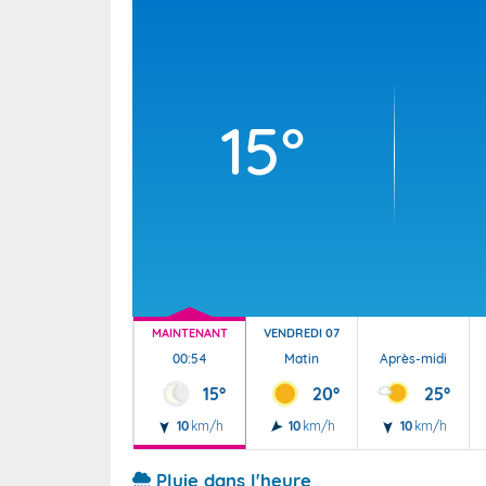
Wallis e
Grand fr
15°
MAINTENANT
VENDREDI 07
00:54
Matin
Après-midi
15°
20°
25°
10
km/h
10
km/h
10
km/h
Pluie dans l'heure