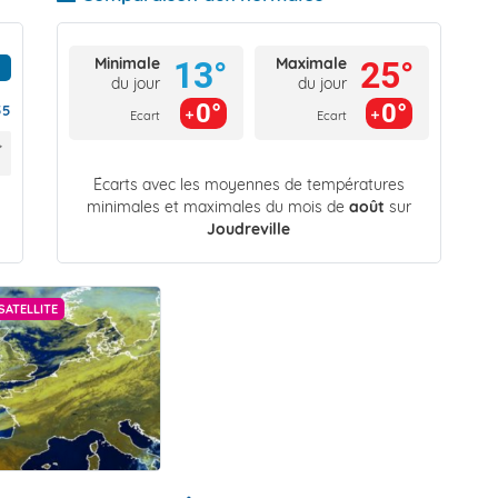
Minimale
Maximale
13°
25°
du jour
du jour
0°
0°
55
Ecart
Ecart
Écarts avec les moyennes de températures
minimales et maximales du mois de
août
sur
Joudreville
SATELLITE