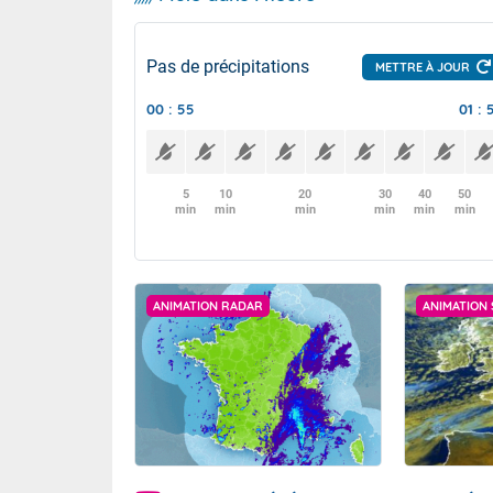
Pas de précipitations
METTRE À JOUR
00 : 55
01 : 
5
10
20
30
40
50
min
min
min
min
min
min
ANIMATION RADAR
ANIMATION 