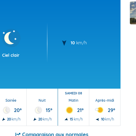
t Futuna
oid
10
km/h
Ciel clair
SAMEDI 08
Soirée
Nuit
Matin
Après-midi
Soi
20°
15°
21°
29°
20
km/h
20
km/h
15
km/h
10
km/h
15
Comparaison aux normales