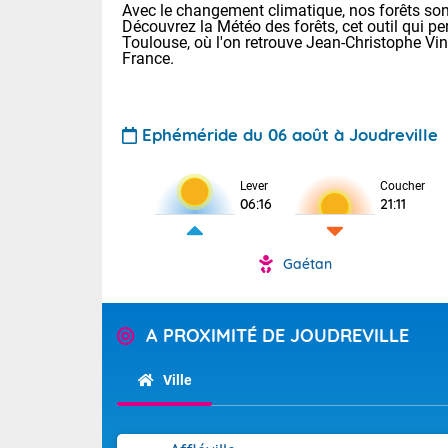
Avec le changement climatique, nos forêts sont
Découvrez la Météo des forêts, cet outil qui pe
Toulouse, où l'on retrouve Jean-Christophe Vi
France.
Ephéméride du 06 août à Joudreville
Lever
Coucher
Voici les tem
06:16
21:11
28 Lyon : 31 
: 27 Nancy : 
31 Lille : 26 
Gaétan
TENDANCE P
Demain : ven
Pour la sema
A PROXIMITÉ DE JOUDREVILLE
Calme, enso
Cette semain
La journée s'
temps devrait 
Ville
territoire. O
Tendance des
pyrénéennes, l
2026 :
alors que la 