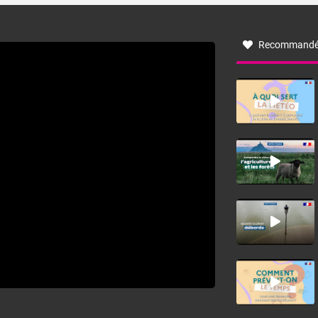
à nord-ouest, dans un secteur qui part du Roussillon à la
vallée de l’Aude et à l’ouest de l’Hérault. L’étymologie de
ce vent vient du latin trasmontanus, signifiant au-delà des
monts, en allusion aux régions montagneuses d’où
Recommandé
provient ce vent.