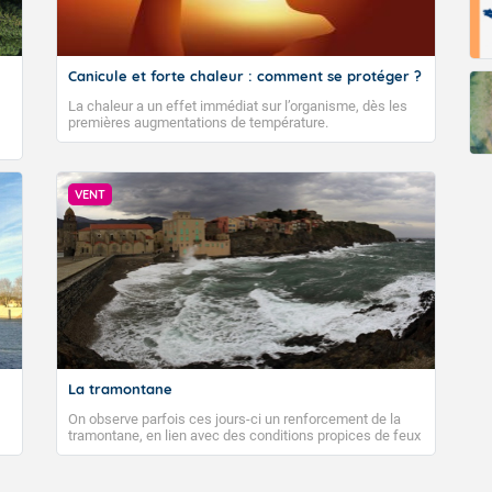
Canicule et forte chaleur : comment se protéger ?
La chaleur a un effet immédiat sur l’organisme, dès les
premières augmentations de température.
VENT
La tramontane
On observe parfois ces jours-ci un renforcement de la
tramontane, en lien avec des conditions propices de feux
de forêt. Mais qu'est-ce que la tramontane ? Quelles sont
ses caractéristiques ? La tramontane est un vent
turbulent soufflant de secteur nord-ouest à nord, ou ouest