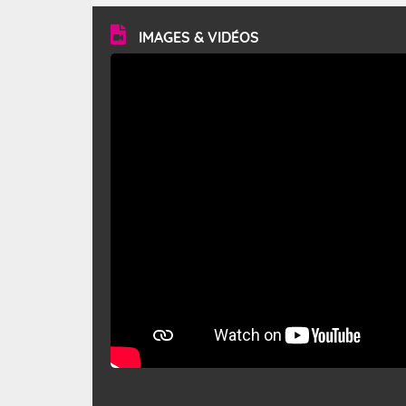
vitesse moyenne de 50 km/h et atteindre 80 à 100 km/h
en rafales, parfois davantage. Il parcourt la basse vallée
du Rhône et la Provence et envahit le littoral
IMAGES & VIDÉOS
méditerranéen à partir de la Camargue.