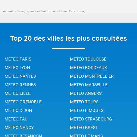
Accueil
Bourgogne-Franche-Comté
Côte-d'Or
Jouey
Top 20 des villes les plus consultées
METEO PARIS
METEO TOULOUSE
METEO LYON
METEO BORDEAUX
METEO NANTES
METEO MONTPELLIER
METEO RENNES
METEO MARSEILLE
METEO LILLE
METEO ANGERS
METEO GRENOBLE
METEO TOURS
METEO DIJON
METEO LIMOGES
METEO PAU
METEO STRASBOURG
METEO NANCY
METEO BREST
METEO BESANCON
METEO LE MANS