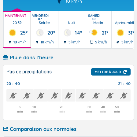
10
km/h
MAINTENANT
VENDREDI
SAMEDI
07
08
20:39
Soirée
Nuit
Matin
Après-midi
25°
20°
14°
21°
31°
10
km/h
10
km/h
5
km/h
5
km/h
5
km/h
Pluie dans l'heure
Pas de précipitations
METTRE À JOUR
20 : 40
21 : 40
5
10
20
30
40
50
min
min
min
min
min
min
Comparaison aux normales