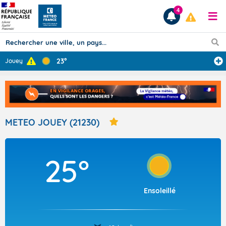
4
23°
Jouey
Prévisions
TOUS LES RÉSULTATS
METEO JOUEY (21230)
Articles
25°
Ensoleillé