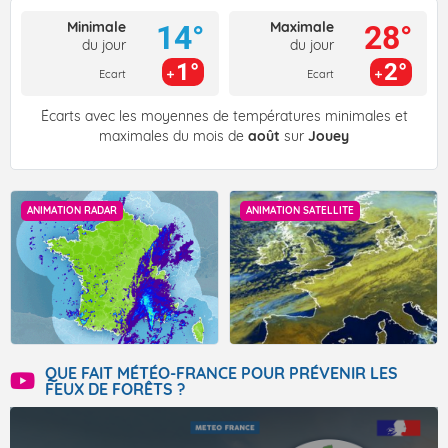
Minimale
Maximale
14°
28°
du jour
du jour
1°
2°
Ecart
Ecart
Écarts avec les moyennes de températures minimales et
maximales du mois de
août
sur
Jouey
ANIMATION RADAR
ANIMATION SATELLITE
QUE FAIT MÉTÉO-FRANCE POUR PRÉVENIR LES
FEUX DE FORÊTS ?