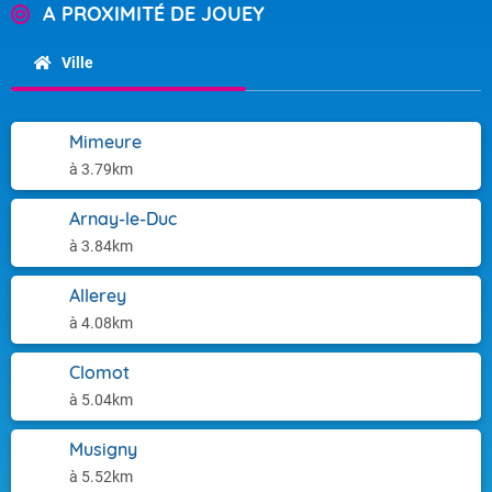
A PROXIMITÉ DE JOUEY
Ville
Mimeure
à 3.79km
Arnay-le-Duc
à 3.84km
Allerey
à 4.08km
Clomot
à 5.04km
Musigny
à 5.52km