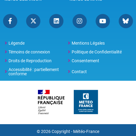
Légende
Mentions Légales
Témoins de connexion
Politique de Confidentialité
Droits de Reproduction
Consentement
Accessibilité : partiellement
Contact
conforme
© 2026 Copyright -
Météo-France