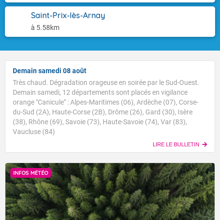
Saint-Prix-lès-Arnay
à 5.58km
Demain samedi 08 août
Très chaud. Dégradation orageuse en soirée par le Sud-Ouest.
Demain samedi, 12 départements sont placés en vigilance
orange "Canicule" : Alpes-Maritimes (06), Ardèche (07), Corse-
du-Sud (2A), Haute-Corse (2B), Drôme (26), Gard (30), Isère
(38), Rhône (69), Savoie (73), Haute-Savoie (74), Var (83),
Vaucluse (84)
LIRE LE BULLETIN
INFOS MÉTÉO