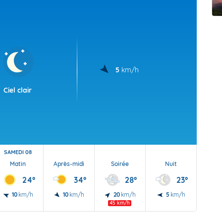
t Futuna
oid
5
km/h
Ciel clair
SAMEDI 08
Matin
Après-midi
Soirée
Nuit
24°
34°
28°
23°
10
km/h
10
km/h
20
km/h
5
km/h
45 km/h