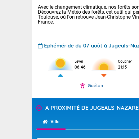
Avec le changement climatique, nos forêts sont
Découvrez la Météo des forêts, cet outil qui pe
Toulouse, où l'on retrouve Jean-Christophe Vi
France.
Ephéméride du 07 août à Jugeals-Na
Lever
Coucher
Voici les tem
06:46
21:15
31 Lyon : 35 
: 32 Nancy : 
32 Lille : 28 
Gaétan
TENDANCE P
Demain : sam
Pour la sema
Très chaud
A PROXIMITÉ DE JUGEALS-NAZAR
Au niveau du 
En matinée, le
températures 
Ville
Le soleil domi
Tendance des
donnent quel
2026 :
sur les Pyrén