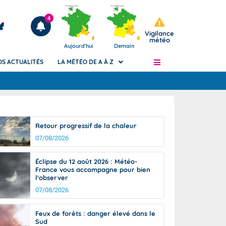
4
Vigilance
météo
Aujourd'hui
Demain
OS ACTUALITÉS
LA MÉTÉO DE A À Z
Articles
ngers
Retour progressif de la chaleur
Phénomènes dangereux de J+2 à J+7
07/08/2026
civile
Avertissement pluies intenses à l'échelle
des communes (Apic)
és
Éclipse du 12 août 2026 : Météo-
Bulletins Marine
France vous accompagne pour bien
l'observer
ateur de
Bulletins d'estimation du risque
d'avalanche
07/08/2026
-pompier
Météo des forêts
Feux de forêts : danger élevé dans le
Vigicrues
Sud