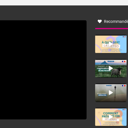
turbulent soufflant de secteur nord-ouest à nord, ou ouest
à nord-ouest, dans un secteur qui part du Roussillon à la
vallée de l’Aude et à l’ouest de l’Hérault. L’étymologie de
ce vent vient du latin trasmontanus, signifiant au-delà des
monts, en allusion aux régions montagneuses d’où
Recommandé
provient ce vent.