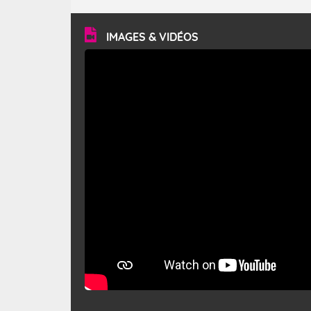
turbulent et généralement sec, pouvant souffler à une
vitesse moyenne de 50 km/h et atteindre 80 à 100 km/h
en rafales, parfois davantage. Il parcourt la basse vallée
du Rhône et la Provence et envahit le littoral
IMAGES & VIDÉOS
méditerranéen à partir de la Camargue.