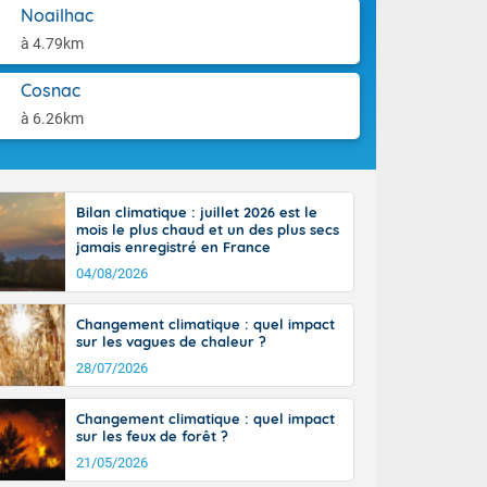
orages
aison.
Noailhac
ne, le Poitou-
à 4.79km
 de 8 à 13
re 26 sur le
Cosnac
 nouveau
 dans le sud-
à 6.26km
Bilan climatique : juillet 2026 est le
mois le plus chaud et un des plus secs
jamais enregistré en France
04/08/2026
Changement climatique : quel impact
sur les vagues de chaleur ?
28/07/2026
Changement climatique : quel impact
sur les feux de forêt ?
21/05/2026