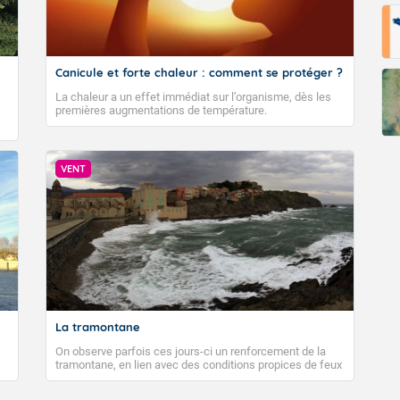
Canicule et forte chaleur : comment se protéger ?
La chaleur a un effet immédiat sur l’organisme, dès les
premières augmentations de température.
VENT
La tramontane
On observe parfois ces jours-ci un renforcement de la
tramontane, en lien avec des conditions propices de feux
de forêt. Mais qu'est-ce que la tramontane ? Quelles sont
ses caractéristiques ? La tramontane est un vent