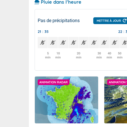
Pluie dans l'heure
Pas de précipitations
METTRE À JOUR
21 : 35
22 : 
5
10
20
30
40
50
min
min
min
min
min
min
ANIMATION RADAR
ANIMATION 