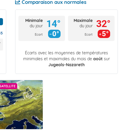
Comparaison aux normales
Minimale
Maximale
14°
32°
du jour
du jour
0°
5°
35
Ecart
Ecart
Écarts avec les moyennes de températures
minimales et maximales du mois de
août
sur
Jugeals-Nazareth
SATELLITE