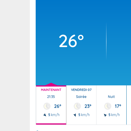
Wallis e
Grand fr
26°
MAINTENANT
VENDREDI 07
21:35
Soirée
Nuit
26°
23°
17°
5
km/h
5
km/h
5
km/h